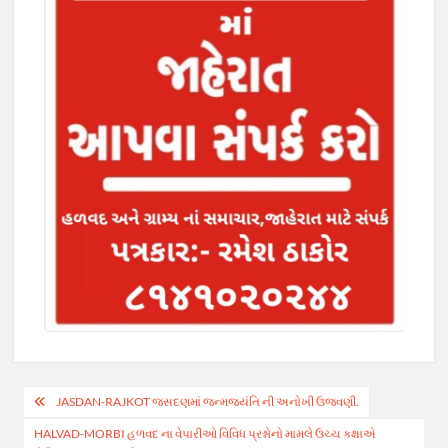
Post
JASDAN-RAJKOT જસદણમાં જન્મજયંતિ ની અનોખી ઉજવણી.
navigation
HALVAD-MORBI હળવદ ના વેપારીઓ વિવિધ પ્રશ્નોનો મામલે ઉચ્ચ કક્ષાએ