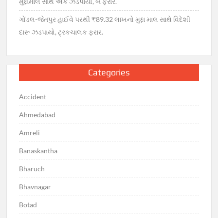
મુદ્દામાલ સાથે એક ઝડપાયો, બે ફરાર.
ગોંડલ-જેતપુર હાઈવે પરથી ₹89.32 લાખનો મુદ્દા માલ સાથે વિદેશી
દારૂ ઝડપાયો, ટ્રકચાલક ફરાર.
Categories
Accident
Ahmedabad
Amreli
Banaskantha
Bharuch
Bhavnagar
Botad