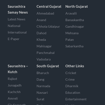
Saurashtra
Central Gujarat
North Gujarat
Samay News
Ahmedabad
Aravalli
Latest News
Anand
Banaskantha
National
Chhota Udaipur
Gandhinagar
International
Dahod
Mehsana
E-Paper
Kheda
Patan
Mahisagar
Sabarkantha
Panchmahal
Vadodara
Saurashtra –
South Gujarat
Other Links
Kutch
Bharuch
Cricket
Rajkot
Dang
Crime
Junagadh
Narmada
Dharmik
Kachchh
Navsari
Education
Amreli
Surat
Entertainment
Gir Somnath