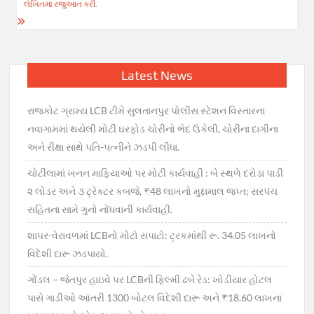
‌લેખિત‌મા રજુઆત કરી.
Latest News
રાજકોટ ગ્રામ્ય LCB ટીમે સુલતાનપુર પોલીસ સ્ટેશન વિસ્તારના
નવાગામમાં થયેલી મોટી ઘરફોડ ચોરીનો ભેદ ઉકેલી, ચોરીના દાગીના
અને રીક્ષા સાથે પતિ-પત્નીને ઝડપી લીધા.
ચોટીલામાં ખનન માફિયાઓ પર મોટી કાર્યવાહી : બે સ્થળે દરોડા પાડી
૨ લોડર અને ૩ ટ્રેક્ટર કબજે, ₹48 લાખનો મુદ્દામાલ જપ્ત; સરપંચ
સહિતના સામે ગુનો નોંધવાની કાર્યવાહી.
શાપર-વેરાવળમાં LCBનો મોટો સપાટો: ટ્રકમાંથી રૂ. 34.05 લાખનો
વિદેશી દારૂ ઝડપાયો.
ગોંડલ – જેતપુર હાઇવે પર LCBની ફિલ્મી ઢબે રેડ: ખોડીયાર હોટલ
પાસે ગાડીઓ આંતરી 1300 બોટલ વિદેશી દારૂ અને ₹18.60 લાખના