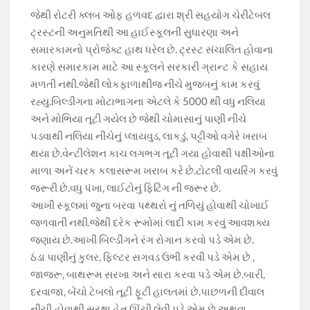
જેથી રોટરી ક્લબ ઓફ હળવદ દ્વારા શ્રી સહયોગ ચેરીટેબલ
ટ્રસ્ટની અનુમતિથી આ હાઈસ્કૂલની સુધારણા અને
સમારકામનો પ્રોજેક્ટ હાથ ધરેલ છે. ટ્રસ્ટ સંચાલિત હોવાના
કારણે સમારકામ માટે આ સ્કૂલને સરકારી ગ્રાન્ટ કે સહાય
મળતી નથી.જેથી લોકફાળાથીજ નીચે મુજબનું કામ કરવું
રહ્યુ.બિલ્ડીંગના મોટાભાગના એટલે કે 5000 થી વધુ નલિયા
અને મોભિયા તૂટી ગયેલ છે જેથી ચોમાસાનું પાણી નીચે
પડવાથી નલિયા નીચેનું પ્લાયવુડ, લાકડું, પટ્ટીઓ વગેરે ખરાબ
થયા છે.વેન્ટીલેશન કાચ લગભગ તૂટી ગયા હોવાથી પક્ષીઓના
માળા અનેં ચરક કલાસરૂમ ખરાબ કરે છે.ટોટલી વાયરિંગ કરવું
જરૂરી છે.વધુ પંખા, લાઈટોનું ફિટિંગ ની જરૂર છે.
આખી સ્કૂલમાં જુના બરવા પથ્થરો નું તળિયું હોવાથી ચોખાઈ
જળવાતી નથી.જેથી દરેક રૂમોમાં લાદી કામ કરવું આવશક્ય
જણાય છે.આખી બિલ્ડીંગને રંગ રોગાન કરવો પડે એમ છે.
ઠંડા પાણીનું કુલર, ફિલ્ટર સગવડ ઉભી કરવી પડે એમ છે ,
જાજરૂ, બાથરૂમ સરખા અને સારા કરવા પડે એમ છે.બારી,
દરવાજા, બેંચો ટેબલો તૂટી ફૂટી હાલતમાં છે.પાછળની દીવાલ
નીચી હોવાથી સુરક્ષા હેતુ ઊંચી લેવી પડે એમ છે અથવા