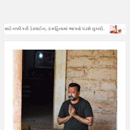
ે નક્કી કરી ડેડલાઈન, ૩ મહિનામાં આપવો પડશે ચુકાદો.
અફવાઓથી હડકં