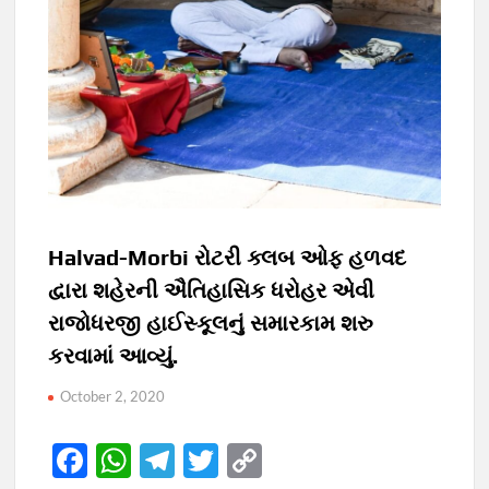
Halvad-Morbi રોટરી ક્લબ ઓફ હળવદ
દ્વારા શહેરની ઐતિહાસિક ધરોહર એવી
રાજોધરજી હાઈસ્કૂલનું સમારકામ શરુ
કરવામાં આવ્યું.
October 2, 2020
F
W
T
T
C