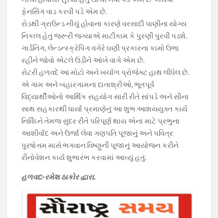
ફેનસિંગ વાડ કરવી પડે એમ છે.
રોડથી ગ્રાઉન્ડ નીચું હોવાના કારણે વરસાદી પાણીના યોગ્ય
નિકાલ હેતુ જરૂરી જગ્યાએ માટીકામ કે પુરણી પુરવી પડશે.
ગાર્ડનિંગ, લેન્ડન્સ્ક્રેપિંગ વગેરે ઘણી પ્રકારના કામો ઉભા
રહીને જોવો એટલે ઉડીને આંખે વાગે એમ છે.
રોટરી હળવદે આ મોટો અને ખર્ચાળ પ્રોજેક્ટ હાથ લીધેલ છે.
એ ગામ અને બહારગામના દાતાશ્રીઓ, ભૂતપૂર્વ
વિદ્યાર્થીઓનો આર્થિક સહયોગ સારી રીતે સાંપડે અને સૌના
સાથ સહકારથી ધાર્યા પ્રમાણેનું આ શુભ આશયયુક્ત કાર્ય
નિર્વિઘ્ને તેમજ સુંદર રીતે પરિપૂર્ણ થાય એના માટે પ્રભુના
આશીર્વાદ અને ઉર્જા લેવા ગણપતિ પૂજાનું અને પવિત્ર
પુરષોત્તમ માસે ભગવાન વિષ્ણુની પૂજાનું આયોજન કરીને
રીનોવેશન કાર્ય શુભારંભ કરવામાં આવ્યું હતું.
હળવદ:-રમેશ ઠાકોર દ્વારા.