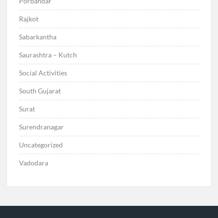
Porbandar
Rajkot
Sabarkantha
Saurashtra – Kutch
Social Activities
South Gujarat
Surat
Surendranagar
Uncategorized
Vadodara