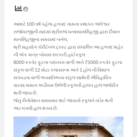
ac
h
el
w
o
e
at
e
itt
p
b
s
gr
er
y
આશરે 100 વર્ષ પહેલા હળવદ ગામના સ્થાપક જલેશ્વર
o
A
a
Li
રાજોધરજીની યાદમાં શ્રીરાજ ઘનશ્યામસિંહજી દ્વારા દીવાન
o
p
m
n
માનસિંહજીના સમયમાં બનેલ.
શ્રી સહયોગ ચેરીટેબલ ટ્રસ્ટ દ્વારા સંચાલિત આ હળવદ શહેર
k
p
k
ની એક માત્ર બોયસ સરકારી હાઈસ્કૂલ
8000 સ્કવેર ફૂટના બાંધકામ વાળી અને 75000 સ્કવેર ફૂટના
સંકુલ વાળી 12 મોટા કલાસરૂમ અને 1 હોલ ની વિશાળ
સગવડતા વાળી ભવ્યાતિભવ્ય સંકુલ સાથેની ઐતિહાસિક
વારસા સમાન અડીખમ ઉભેલી સ્કૂલની હાલત હાલ જર્જરીત
થતી જાય છે.
જેનું રીનોવેશન સમયસર થઈ જાયતો સ્કૂલને ખંડેર થતી
અટકાવવી હાલ શક્ય છે.