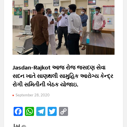
Jasdan-Rajkot આજ રોજ જસદણ સેવા
સદન ખાતે સાણથલી સામુહિક આરોગ્ય કેન્દ્ર
રોગી સમિતીની બેઠક યોજાઇ.
September 28, 2020
F
W
T
T
C
ac
h
el
w
o