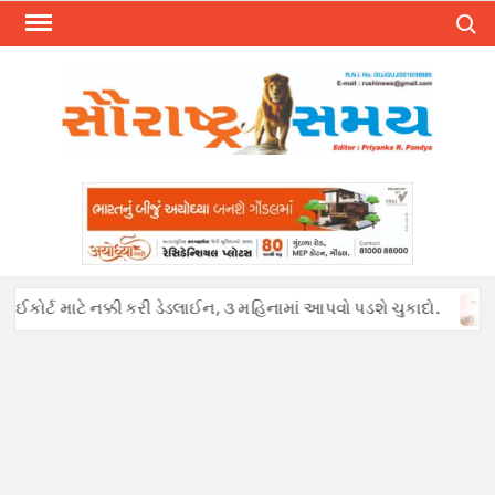
Skip
Search
to
content
કોર્ટ માટે નક્કી કરી ડેડલાઈન, ૩ મહિનામાં આપવો પડશે ચુકાદો.
અફવા