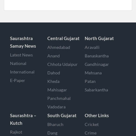
Saurashtra
Central Gujarat
North Gujarat
Samay News
Ahmedabad
Aravalli
Latest News
Anand
Banaskantha
National
Chhota Udaipur
Gandhinagar
International
Dahod
Mehsana
E-Paper
Kheda
Patan
Mahisagar
Sabarkantha
Panchmahal
Vadodara
Saurashtra –
South Gujarat
Other Links
Kutch
Bharuch
Cricket
Rajkot
Dang
Crime