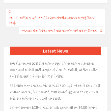
Post
MORBI-માળિયાના હરીપર ગામે દેવ સોલ્ટ કંપની દ્વારા ૧૦૦૦ માસ્કનું વિતરણ
navigation
કરાયું.
MORBI-મોરબીમાં રાહત ભાવે નાસ નાં મશીન અને માસ્કનું વિતરણ.
Latest News
રાજકોટ ગ્રામ્ય LCB ટીમે સુલતાનપુર પોલીસ સ્ટેશન વિસ્તારના
નવાગામમાં થયેલી મોટી ઘરફોડ ચોરીનો ભેદ ઉકેલી, ચોરીના દાગીના
અને રીક્ષા સાથે પતિ-પત્નીને ઝડપી લીધા.
ચોટીલામાં ખનન માફિયાઓ પર મોટી કાર્યવાહી : બે સ્થળે દરોડા પાડી
૨ લોડર અને ૩ ટ્રેક્ટર કબજે, ₹48 લાખનો મુદ્દામાલ જપ્ત; સરપંચ
સહિતના સામે ગુનો નોંધવાની કાર્યવાહી.
શાપર-વેરાવળમાં LCBનો મોટો સપાટો: ટ્રકમાંથી રૂ. 34.05 લાખનો