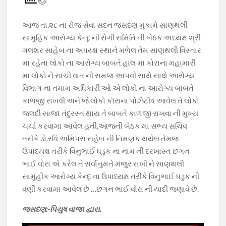
e
at
e
itt
p
b
s
gr
er
y
આજ તા.૨૮ ના રોજ સેવા સદન જસદણ મુકામે સાણથલી
o
A
a
Li
સામુહિક આરોગ્ય કેન્દૃ ની રોગી સમિતિ ની બેઠક અધ્યક્ષ શ્રી
o
p
m
n
ગલશર સાહેબ ના અધય્ક્ષ સ્થાને મળેલ તેમ સાણથલી વિસ્તાર
મા રહેતા લોકો ના આરોગ્ય બાબતે હાલ મા કોરાના મહામારી
k
p
k
મા લોકો ને સાચી વાત ની સમજ આપવી સાથે સાથે આરોગ્ય
વિભાગ ના તમામ અધિકારી ઓ એ લોકો ના આરોગ્ય બાબતે
કાળજી રાખવી અને જે લોકો કૉરાના પોઝેટીવ આવેલ તે લોકો
જલદી સાજા તંદુરસ્ત થાય તે બાબતે કાળજી રાખવા ની મુખ્ય
ચર્ચા કરવામા આવેલ હતી.આજની બેઠક મા સભ્ય સચિવ
તરીકે ડો.રવિ અમિપરા સહેબ ની નિમણક થયેલ તેમજ
ઉપાધ્યક્ષ તરીકે વિનુભાઈ ધડુક ના નામ ની દરખાસ્ત છગન
ભાઈ વોરા એ કરેલ તે સર્વાનુમતે મંજુર રાખી ને સાણથલી
સામુહીક આરોગ્ય કેન્દૃ ના ઉપાધ્યક્ષ તરીકે વિનુભાઈ ધડુક ની
વર્ણી કરવામા આવેલ છે …છગન ભાઈ વોરા ની યાદી જણાવે છે.
જસદણ:-પિયુષ વાજા દ્વારા.