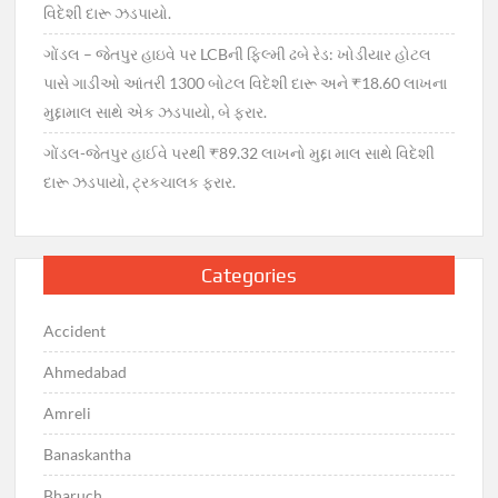
વિદેશી દારૂ ઝડપાયો.
ગોંડલ – જેતપુર હાઇવે પર LCBની ફિલ્મી ઢબે રેડ: ખોડીયાર હોટલ
પાસે ગાડીઓ આંતરી 1300 બોટલ વિદેશી દારૂ અને ₹18.60 લાખના
મુદ્દામાલ સાથે એક ઝડપાયો, બે ફરાર.
ગોંડલ-જેતપુર હાઈવે પરથી ₹89.32 લાખનો મુદ્દા માલ સાથે વિદેશી
દારૂ ઝડપાયો, ટ્રકચાલક ફરાર.
Categories
Accident
Ahmedabad
Amreli
Banaskantha
Bharuch