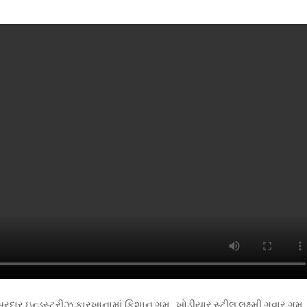
દાર ઇન્ડસ્ટ્રીઝ કારખાનામાં કિશાન ગમ. .ખોડીયાર સ્ટીલ્ લક્ષ્મી ગવાર ગમ