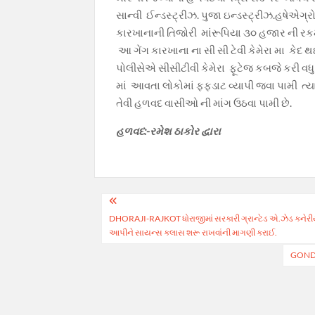
સાન્વી ઈન્ડસ્ટ્રીઝ. પુજા ઇન્ડસ્ટ્રીઝ.હષેએગ્
કારખાનાની તિજોરી માંરૂપિયા ૩૦ હજાર ની રકમ
આ ગેંગ કારખાના ના સી સી ટેવી કેમેરા ‌મા કેદ
પોલીસેએ સીસીટીવી કેમેરા ફૂટેજ કબજે કરી વધ
માં આવતા લોકોમાં ફફડાટ વ્યાપી જવા પામી ત્
તેવી હળવદ વાસીઓ ની માંગ ઉઠવા પામી છે.
હળવદ:-રમેશ ઠાકોર દ્વારા
Post
DHORAJI-RAJKOT ધોરાજીમાં સરકારી ગ્રાન્ટેડ એ.ઝેડ કનેર
navigation
આપીને સાયન્સ કલાસ શરૂ રાખવાંની માગણી કરાઈ.
GONDAL