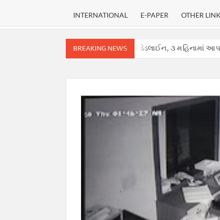
INTERNATIONAL
E-PAPER
OTHER LIN
, સુપ્રીમ કોર્ટે હાઈકોર્ટ માટે નક્કી કરી ડેડલાઈન, ૩ મહિનામાં આપવો પડશે ચુક
BREAKING NEWS