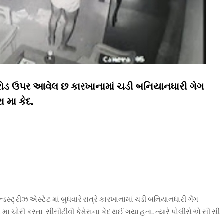
રોડ ઉપર આવેલ છ કારખાનામાં ચડી બનિયાનધારી ગેગ
ા મા કેદ.
સ્ટ્રીઝ એસ્ટેટ માં બુધવારે રાત્રે કારખાનામાં ચડી બનિયાનધારી ગેંગ
ા ચોરી કરતા સીસીટીવી કેમેરાના કેદ થઈ ગયા હતા. ત્યારે પોલીસે એ સી સી