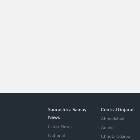
Saurashtra Samay
Central Gujarat
News
Ahmedabad
Latest News
Anand
National
Chhota Udaipur