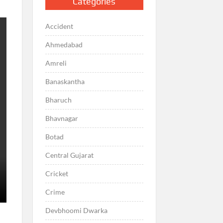
Categories
Accident
Ahmedabad
Amreli
Banaskantha
Bharuch
Bhavnagar
Botad
Central Gujarat
Cricket
Crime
Devbhoomi Dwarka