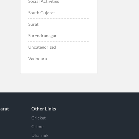
Social Activities
South Gujarat
Surat
Surendranagar
Uncategorized
Vadodara
arat
Other Links
Cricket
Crime
Dharmik