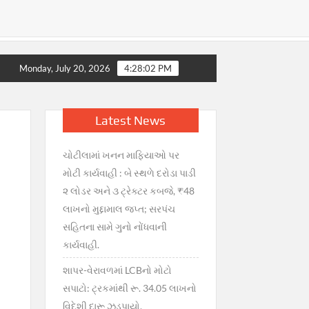
ાં ગભરાટ, સરકારની તાત્કાલિક સ્પષ્ટતા : જથ્થો પૂરતો છે, અફવાઓથી દ
Monday, July 20, 2026
4:28:03 PM
Latest News
ચોટીલામાં ખનન માફિયાઓ પર
મોટી કાર્યવાહી : બે સ્થળે દરોડા પાડી
૨ લોડર અને ૩ ટ્રેક્ટર કબજે, ₹48
લાખનો મુદ્દામાલ જપ્ત; સરપંચ
સહિતના સામે ગુનો નોંધવાની
કાર્યવાહી.
શાપર-વેરાવળમાં LCBનો મોટો
સપાટો: ટ્રકમાંથી રૂ. 34.05 લાખનો
વિદેશી દારૂ ઝડપાયો.