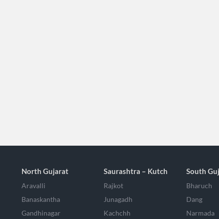
North Gujarat
Saurashtra – Kutch
South Guj
Aravalli
Rajkot
Bharuch
Banaskantha
Junagadh
Dang
Gandhinagar
Kachchh
Narmada