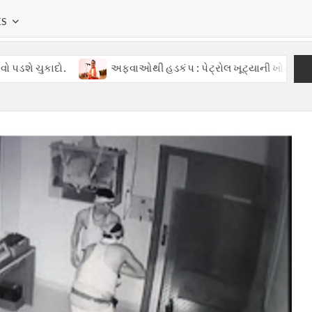
KS
ાદો.
અફવાઓથી હડકંપ : પેટ્રોલ ખૂટ્યાની ખોટી વાતોથી ગુજરાતમ