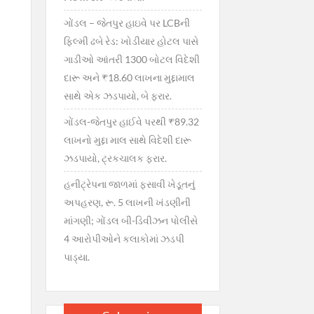
ગોંડલ – જેતપુર હાઇવે પર LCBની
ફિલ્મી ઢબે રેડ: ખોડીયાર હોટલ પાસે
ગાડીઓ આંતરી 1300 બોટલ વિદેશી
દારૂ અને ₹18.60 લાખના મુદ્દામાલ
સાથે એક ઝડપાયો, બે ફરાર.
ગોંડલ-જેતપુર હાઈવે પરથી ₹89.32
લાખનો મુદ્દા માલ સાથે વિદેશી દારૂ
ઝડપાયો, ટ્રકચાલક ફરાર.
હનીટ્રેપના જાળમાં ફસાવી ખેડૂતનું
અપહરણ, રૂ. 5 લાખની ખંડણીની
માંગણી; ગોંડલ બી-ડિવીઝન પોલીસે
4 આરોપીઓને કલાકોમાં ઝડપી
પાડ્યા.