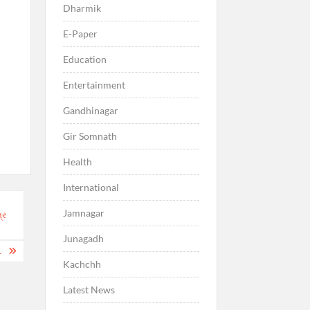
Dharmik
E-Paper
Education
ર
Entertainment
Gandhinagar
Gir Somnath
Health
International
Jamnagar
્ર
Junagadh
.
Kachchh
Latest News