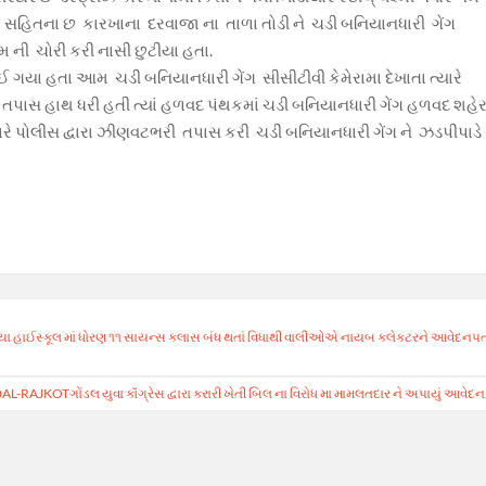
રો‌ સહિતના છ કારખાના દરવાજા ના તાળા તોડી ‌ને ચડી બનિયાનધારી ગેંગ
 ની ચોરી કરી નાસી છુટીયા હતા.
 થઈ ગયા હતા આમ ચડી બનિયાનધારી ગેંગ સીસીટીવી કેમેરામા દેખાતા ત્યારે
ુ તપાસ હાથ ધરી હતી ત્યાં હળવદ પંથકમાં ચડી બનિયાનધારી ગેંગ હળવદ શહે
યારે પોલીસ દ્વારા ઝીણવટભરી તપાસ કરી ચડી બનિયાનધારી ગેંગ ને ઝડપીપાડે
ીયા હાઈસ્કૂલ માં ધોરણ ૧૧ સાયન્સ કલાસ બંધ થતાં વિધાથી વાલીઓએ નાયબ કલેકટરને આવેદનપત
-RAJKOTગોંડલ યુવા કૉંગ્રેસ દ્વારા કરારી ખેતી બિલ ના વિરોધ મા મામલતદાર ને અપાયું આવેદન