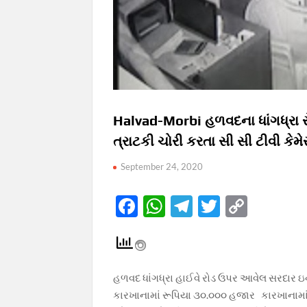
Halvad-Morbi હળવદના ધાંગધ્રા 
ત્રાટકી ચોરી કરતા સી સી ટીવી કેમેર
September 24, 2020
F
W
T
T
C
ac
h
el
w
o
e
at
e
itt
p
b
s
gr
er
y
હળવદ ધાંગધ્રા હાઈવે રોડ ઉપર આવેલ સરદાર ઇન્ડ
o
A
a
Li
કારખાનામાં રૂપિયા ૩૦.૦૦૦ હજાર કારખાનામાં મ