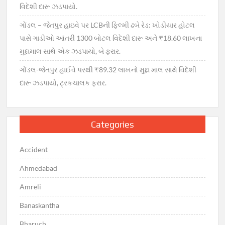
વિદેશી દારૂ ઝડપાયો.
ગોંડલ – જેતપુર હાઇવે પર LCBની ફિલ્મી ઢબે રેડ: ખોડીયાર હોટલ
પાસે ગાડીઓ આંતરી 1300 બોટલ વિદેશી દારૂ અને ₹18.60 લાખના
મુદ્દામાલ સાથે એક ઝડપાયો, બે ફરાર.
ગોંડલ-જેતપુર હાઈવે પરથી ₹89.32 લાખનો મુદ્દા માલ સાથે વિદેશી
દારૂ ઝડપાયો, ટ્રકચાલક ફરાર.
Categories
Accident
Ahmedabad
Amreli
Banaskantha
Bharuch