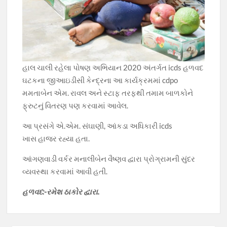
હાલ ચાલી રહેલા પોષણ અભિયાન 2020 અંતર્ગત icds હળવદ
ઘટકના જીઆઇડીસી કેન્દ્રના આ કાર્યક્રમમાં cdpo
મમતાબેન એમ. રાવલ અને સ્ટાફ તરફથી તમામ બાળકોને
ફ્રુટનું વિતરણ પણ કરવામાં આવેલ.
આ પ્રસંગે એ.એમ. સંઘાણી, આંકડા અધિકારી icds
ખાસ હાજર રહ્યા હતા.
આંગણવાડી વર્કર મનાલીબેન વૈષ્ણવ દ્વારા પ્રોગ્રામની સુંદર
વ્યવસ્થા કરવામાં આવી હતી.
હળવદ:-રમેશ ઠાકોર દ્વારા.