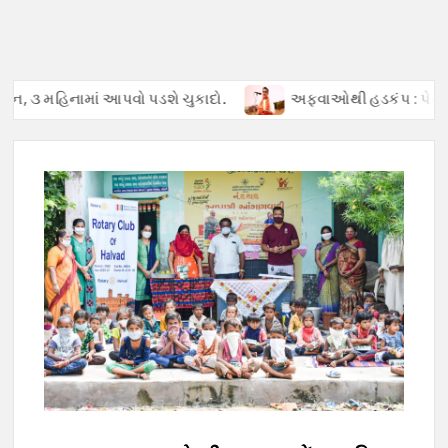
 ૩ મહિનામાં આપવો પડશે ચુકાદો.
અફવાઓથી હડકંપ : પેટ્રોલ ખૂટ્ય