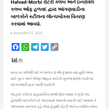
Halvad-Morbi રોટરી ક્લબ અનેં ઇનરવિલ
કલબ ઓફ હળવદ દ્વારા આંગણવાડીના
બાળકોને સ્ટીલના લૉન્ચબોક્સ વિતરણ
કરવામાં આવ્યાં.
September 21, 2020
F
W
T
T
C
ac
h
el
w
o
e
at
e
itt
p
b
s
gr
er
y
માતા ના ગર્ભ થી લઈ ને બાળક 6 વર્ષ નું થાય ત્યાં સુધી એના
o
A
a
Li
માટે પૂરક અને પોષણ આહાર માટેનો ખુબજ શ્રેષ્ઠ કાર્યકમ
o
p
m
n
સરકારશ્રી દ્વારા ચાલી રહ્યો છે.
k
p
k
જે હાલ કોરોના મહામારીના સંજોગોમાં આવા કેન્દ્રો બંધ
હોવાથી બાળકોને ઘરે આપવામાં આવતો નાસ્તો લઈ જવામાં કે
આપવામાં સરળતા રહે એવા હેતુથી રોટરી અને ઇનરવિલ ક્લબ