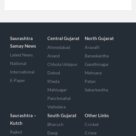
Saurashtra
Central Gujarat
North Gujarat
Samay News
Ahmedabad
Aravalli
Latest News
Anand
Banaskantha
National
Chhota Udaipur
Gandhinagar
International
Dahod
Mehsana
E-Paper
Kheda
Patan
Mahisagar
Sabarkantha
Panchmahal
Vadodara
Saurashtra –
South Gujarat
Other Links
Kutch
Bharuch
Cricket
Rajkot
Dang
Crime