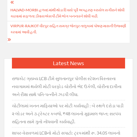
Post
HALVAD-MORBI હળવદમાંથી થોડા દિવસો પૂર્વે અપહરણ કરાયેલ સગીરાને શોધી
navigation
કાઢવામાં સફળતા:ડીવાયએસપી ટીમે ભોગ બનનારને શોધી કાઢી.
VIRPUR-RAJKOT વીરપુર સહિત સમગ્ર જેતપુર તાલુકામાં પોષણ માસની ઉજવણી
કરવામાં આવી હતી.
Latest News
રાજકોટ ગ્રામ્ય LCB ટીમે સુલતાનપુર પોલીસ સ્ટેશન વિસ્તારના
નવાગામમાં થયેલી મોટી ઘરફોડ ચોરીનો ભેદ ઉકેલી, ચોરીના દાગીના
અને રીક્ષા સાથે પતિ-પત્નીને ઝડપી લીધા.
ચોટીલામાં ખનન માફિયાઓ પર મોટી કાર્યવાહી : બે સ્થળે દરોડા પાડી
૨ લોડર અને ૩ ટ્રેક્ટર કબજે, ₹48 લાખનો મુદ્દામાલ જપ્ત; સરપંચ
સહિતના સામે ગુનો નોંધવાની કાર્યવાહી.
શાપર-વેરાવળમાં LCBનો મોટો સપાટો: ટ્રકમાંથી રૂ. 34.05 લાખનો