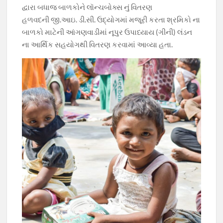
દ્વારા બધાજ બાળકોને લૉન્ચબોક્સ નું વિતરણ
હળવદની જી.આઇ. ડી.સી. ઉદ્યોગમાં મજૂરી કરતા શ્રમિકો ના
બાળકો માટેની આંગણવાડીમાં નૂપુર ઉપાધ્યાય (ગીની) લંડન
ના આર્થિક સહયોગથી વિતરણ કરવામાં આવ્યા હતા.