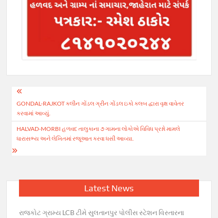
Post
GONDAL-RAJKOT ક્લીન ગોંડલ ગ્રીન ગોંડલ ઇકો કલબ દ્વારા વૃક્ષ વાવેતર
navigation
કરવામાં આવ્યું.
HALVAD-MORBI હળવદ તાલુકાના ‌૭ ગામના લોકોએ ‌વિવિધ પ્રશ્નો મામલે
ધારાસભ્ય અને લેખિતમાં રજૂઆત કરવા ધસી આવ્યા.
Latest News
રાજકોટ ગ્રામ્ય LCB ટીમે સુલતાનપુર પોલીસ સ્ટેશન વિસ્તારના