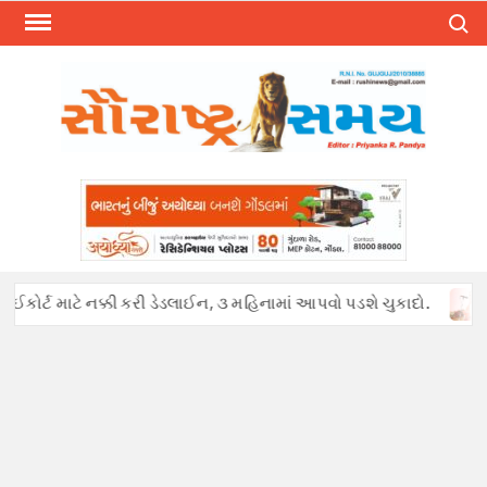
Skip
Search
to
content
ોર્ટ માટે નક્કી કરી ડેડલાઈન, ૩ મહિનામાં આપવો પડશે ચુકાદો.
અફવાઓ