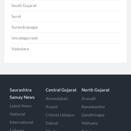
South Gujarat
Surat
Surendranagar
Uncategorized
Vadodara
Saurashtra
Central Gujarat
North Gujarat
Samay News
Ahmedabad
Aravalli
Latest News
Anand
Banaskantha
National
Chhota Udaipur
Gandhinagar
International
Dahod
Mehsana
E-Paper