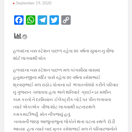
September 19, 2020
F
W
T
T
C
ac
h
el
w
o
e
at
e
itt
p
b
s
gr
er
y
હળવદના બસ સ્ટેશન પાછળ રહેતા ૨૯ વર્ષના‌‌ યુવાન નુ વીજ
o
A
a
Li
શોર્ટ લાગવાથી મોત
o
p
m
n
હળવદના બસ સ્ટેશન પાછળ મલ કાંગસીયા વાસમાં
k
p
k
હનુમાનજીના મંદિર પાસે રહેતા ૨૯ વર્ષના રમેશભાઈ
શ્રવણભાઈ મલ રાઠોડ પોતાના ઘરે ભંગાર‌નો‌ધંધો કરીને પરિવાર
નુ ગુજરાન ચલાવતા હતા અને શનિવારે ગ્રાઈન્ડર મશીન
કામ કરતો તે દરમિયાન ઈલેક્ટ્રીક બોર્ડ પર પીન લગાવતા
ત્યારે એકાએક વીજ શોટ લાગવાથી ઘટનાસ્થળે
કમકમાટીભર્યું મોત નીપજ્યું હતું.
બનાવની જાણ આજુબાજુના લોકોને થતા ઘટના સ્થળે દોડી
આવ્યા હતા ત્યારે બાદ મૃતક રમેશભાઈ ‌મલ ને પરિવારજનોને