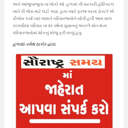
અને આજુબાજુના ના લોકો ઓ હળવદ ની સરકારી હોસ્પિટલ
ખાતે પી એમ માટે લ,ઈ ગયા હતા ત્યારે ફરજ પરના ડોક્ટરે એ
પીએમ કર્યા બાદ લાશને પરિવારજનોને સોંપી હતી આમ માલ
કાંગસીયા પરિવાર ના ૨૯ વર્ષના યુવાનનું અકાળે મોત થતા
પરિવારજનોમાં શોકનું મોજુ ફરી વળ્યું હતુ.
હળવદ:-રમેશ ઠાકોર દ્વારા.