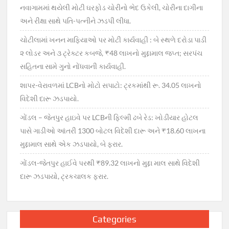
નવાગામમાં થયેલી મોટી ઘરફોડ ચોરીનો ભેદ ઉકેલી, ચોરીના દાગીના
અને રીક્ષા સાથે પતિ-પત્નીને ઝડપી લીધા.
ચોટીલામાં ખનન માફિયાઓ પર મોટી કાર્યવાહી : બે સ્થળે દરોડા પાડી
૨ લોડર અને ૩ ટ્રેક્ટર કબજે, ₹48 લાખનો મુદ્દામાલ જપ્ત; સરપંચ
સહિતના સામે ગુનો નોંધવાની કાર્યવાહી.
શાપર-વેરાવળમાં LCBનો મોટો સપાટો: ટ્રકમાંથી રૂ. 34.05 લાખનો
વિદેશી દારૂ ઝડપાયો.
ગોંડલ – જેતપુર હાઇવે પર LCBની ફિલ્મી ઢબે રેડ: ખોડીયાર હોટલ
પાસે ગાડીઓ આંતરી 1300 બોટલ વિદેશી દારૂ અને ₹18.60 લાખના
મુદ્દામાલ સાથે એક ઝડપાયો, બે ફરાર.
ગોંડલ-જેતપુર હાઈવે પરથી ₹89.32 લાખનો મુદ્દા માલ સાથે વિદેશી
દારૂ ઝડપાયો, ટ્રકચાલક ફરાર.
Categories