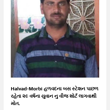
Halvad-Morbi હળવદના બસ સ્ટેશન પાછળ
રહેતા ૨૯ વર્ષના‌‌ યુવાન નુ વીજ શોર્ટ લાગવાથી
મોત.