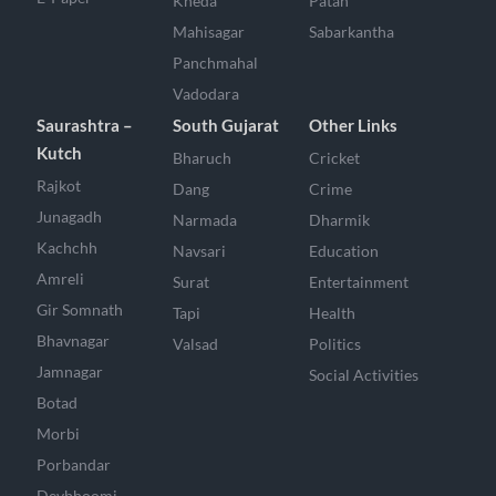
Kheda
Patan
Mahisagar
Sabarkantha
Panchmahal
Vadodara
Saurashtra –
South Gujarat
Other Links
Kutch
Bharuch
Cricket
Rajkot
Dang
Crime
Junagadh
Narmada
Dharmik
Kachchh
Navsari
Education
Amreli
Surat
Entertainment
Gir Somnath
Tapi
Health
Bhavnagar
Valsad
Politics
Jamnagar
Social Activities
Botad
Morbi
Porbandar
Devbhoomi