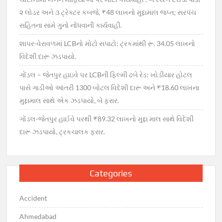
૨ લોડર અને ૩ ટ્રેક્ટર કબજે, ₹48 લાખનો મુદ્દામાલ જપ્ત; સરપંચ
સહિતના સામે ગુનો નોંધવાની કાર્યવાહી.
શાપર-વેરાવળમાં LCBનો મોટો સપાટો: ટ્રકમાંથી રૂ. 34.05 લાખનો
વિદેશી દારૂ ઝડપાયો.
ગોંડલ – જેતપુર હાઇવે પર LCBની ફિલ્મી ઢબે રેડ: ખોડીયાર હોટલ
પાસે ગાડીઓ આંતરી 1300 બોટલ વિદેશી દારૂ અને ₹18.60 લાખના
મુદ્દામાલ સાથે એક ઝડપાયો, બે ફરાર.
ગોંડલ-જેતપુર હાઈવે પરથી ₹89.32 લાખનો મુદ્દા માલ સાથે વિદેશી
દારૂ ઝડપાયો, ટ્રકચાલક ફરાર.
Categories
Accident
Ahmedabad