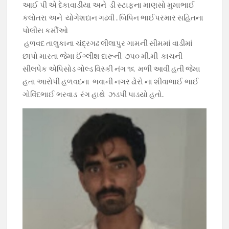
o
p
m
n
આઈ પી એ ‌દેકાવાડીયા અને ડી સ્ટાફના માણસો મુમાભાઈ
કલોતરા અને યોગેશદાન ગઢવી . બિપિન ભાઈપરમાર સહિતના
k
p
k
પોલીસ કર્મીઓ
હળવદ તાલુકાના ચંદ્રગઢ લીલાપુર ગામની સીમમાં વાડીમાં
છાપો મારતા જેમા ઈંગ્લીશ દારૂની ૭૫૦ મી.મી કાચની
સીલપેક એપિસોડ ગોલ્ડ વિસ્કી નંગ ૧૬ મળી આવી હતી ‌જેમા‌
હતા આરોપી હળવદના ભવાની નગર ઢોરો ના શીવાભાઈ ભાઈ
ગોવિંદભાઈ ભરવાડ રંગ હાથે ઝડપી પાડયો હતો.