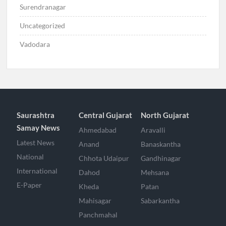
Surendranagar
Uncategorized
Vadodara
Saurashtra
Central Gujarat
North Gujarat
Samay News
Ahmedabad
Aravalli
Latest News
Anand
Banaskantha
National
Chhota Udaipur
Gandhinagar
International
Dahod
Mehsana
E-Paper
Kheda
Patan
Mahisagar
Sabarkantha
Panchmahal