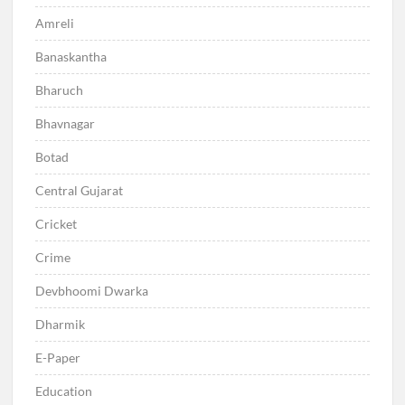
Amreli
Banaskantha
Bharuch
Bhavnagar
Botad
Central Gujarat
Cricket
Crime
Devbhoomi Dwarka
Dharmik
E-Paper
Education