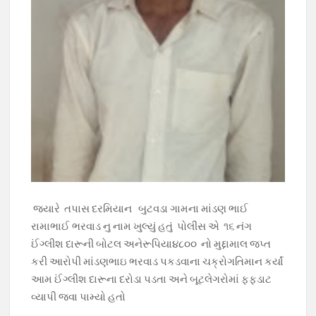
જ્યારે તપાસ દરમિયાન બુટવડા ગામના માંડણ ભાઈ
રામાભાઈ ભરવાડ નુ નામ ખુલ્યું હતું પોલીસ એ ૧૬ નંગ
ઈંગ્લીશ દારૂની બોટલ અનેરૂપિયા૪૮૦૦ નો મુદ્દામાલ જપ્ત
કરી આરોપી માંડણભાઇ ભરવાડ પકડવાના ચક્રોગતિમાન કર્યાં
આમ ઈંગ્લીશ દારૂના દરોડા પડતા અને બૂટલેગરોમાં ફફડાટ
વ્યાપી જવા પામ્યો હતો