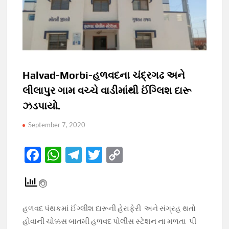
Halvad-Morbi-હળવદના ચંદ્રગઢ અને
લીલાપુર ગામ વચ્ચે વાડીમાંથી ઈંગ્લિશ દારૂ
ઝડપાયો‌.
September 7, 2020
F
W
T
T
C
ac
h
el
w
o
e
at
e
itt
p
b
s
gr
er
y
હળવદ પંથકમાં ઈંગ્લીશ દારૂની હેરાફેરી અને સંગ્રહ થતો
o
A
a
Li
હોવાની ચોક્કસ બાતમી હળવદ પોલીસ સ્ટેશન ના મળતા પી