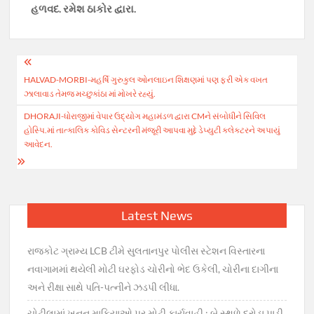
હળવદ. રમેશ ઠાકોર દ્વારા.
Post
HALVAD-MORBI-મહર્ષિ ગુરુકુલ ઓનલાઇન શિક્ષણમાં પણ ફરી એક વખત
navigation
ઝાલાવાડ તેમજ મચ્છુકાંઠા માં મોખરે રહ્યું.
DHORAJI-ધોરાજીમાં વેપાર ઉદ્યોગ મહામંડળ દ્વારા CMને સંબોધીને સિવિલ
હોસ્પિ.માં તાત્કાલિક કોવિડ સેન્ટરની મંજૂરી આપવા મુદ્દે ડેપ્યુટી કલેક્ટરને અપાયું
આવેદન.
Latest News
રાજકોટ ગ્રામ્ય LCB ટીમે સુલતાનપુર પોલીસ સ્ટેશન વિસ્તારના
નવાગામમાં થયેલી મોટી ઘરફોડ ચોરીનો ભેદ ઉકેલી, ચોરીના દાગીના
અને રીક્ષા સાથે પતિ-પત્નીને ઝડપી લીધા.
ચોટીલામાં ખનન માફિયાઓ પર મોટી કાર્યવાહી : બે સ્થળે દરોડા પાડી