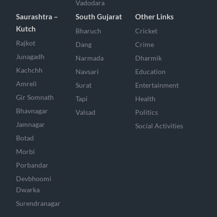
Vadodara
Saurashtra –
South Gujarat
Other Links
Kutch
Bharuch
Cricket
Rajkot
Dang
Crime
Junagadh
Narmada
Dharmik
Kachchh
Navsari
Education
Amreli
Surat
Entertainment
Gir Somnath
Tapi
Health
Bhavnagar
Valsad
Politics
Jamnagar
Social Activities
Botad
Morbi
Porbandar
Devbhoomi
Dwarka
Surendranagar