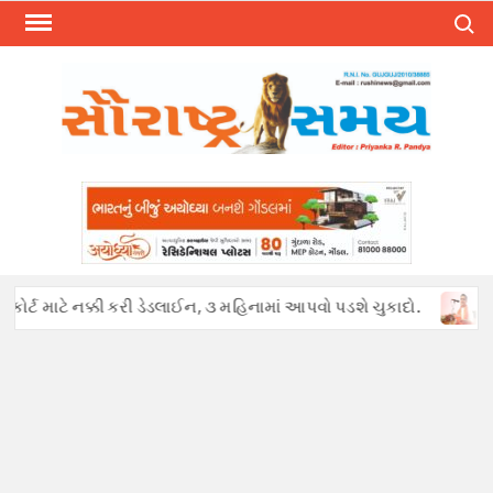
Skip
Search
to
content
ર્ટ માટે નક્કી કરી ડેડલાઈન, ૩ મહિનામાં આપવો પડશે ચુકાદો.
અફવાઓથ