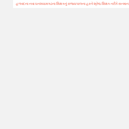
હળવદના નવા ઘનશ્યામગઢના શિક્ષકનું રાજ્યપાલના હસ્તે શ્રેષ્ઠ શિક્ષક તરીકે સન્માન