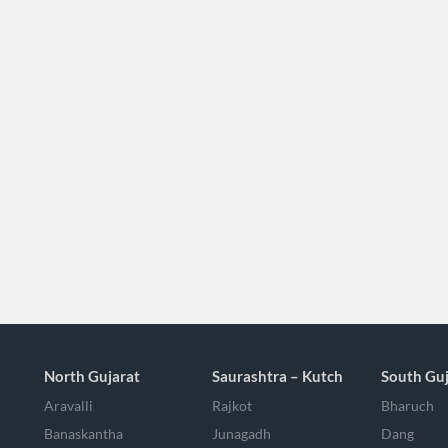
North Gujarat
Saurashtra – Kutch
South Guj
Aravalli
Rajkot
Bharuch
Banaskantha
Junagadh
Dang