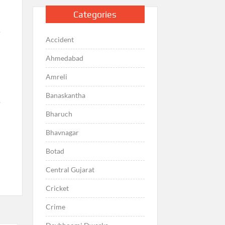
Categories
ણ
Accident
Ahmedabad
Amreli
Banaskantha
ી
Bharuch
Bhavnagar
Botad
Central Gujarat
Cricket
Crime