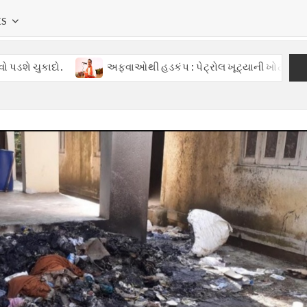
KS
દો.
અફવાઓથી હડકંપ : પેટ્રોલ ખૂટ્યાની ખોટી વાતોથી ગુજરાતમા