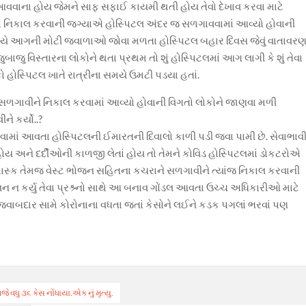
ર આવવાના હોય જેમને સાફ સફાઈ કાયમી થતી હોય તેવો દેખાવ કરવા માટે
ાનો નિકાલ કરવાની જગ્યાએ હોસ્પિટલ અંદર જ સળગાવવામાં આવ્યો હોવાની
સમયે આગની મોટી જ્વાળાઓ જોવા મળતા હોસ્પિટલ બહાર દિવસ જેવું વાતાવર
જુ વિસ્તારના લોકોને થતા પ્રથમ તો શું હોસ્પિટલમાં આગ લાગી કે શું તેવા
કો હોસ્પિટલ ખાતે રાત્રીના સમયે ઉમટી પડયા હતાં.
ટને સળગાવીને નિકાલ કરવામાં આવ્યો હોવાની વિગતો લોકોને જાણવા મળી
ે કર્યો..?
ામાં આવતા હોસ્પિટલની ઈમારતની દિવાલો કાળી પડી જવા પામી છે. સેવાભાવ
ોય અને દર્દીઓની કાળજી લેતાં હોય તો તેમને કોવિડ હોસ્પિટલમાં ડોકટરોએ
 માસ્ક તેમજ વેસ્ટ ભોજન સહિતના કચરાને સળગાવીને ત્યાંજ નિકાલ કરવાની
લન ન કર્યુ તેવા પ્રશ્ર્નો સાથે આ બનાવ ગોંડલ આવતા ઉચ્ચ અધિકારીઓ માટે
ાબદાર સામે કોરોનાના વધતા જતાં કેસોને લઈને કડક પગલાં ભરવાં પણ
ુ ૩૬ કેસ નોંધાયા.એક નું મૃત્યુ.