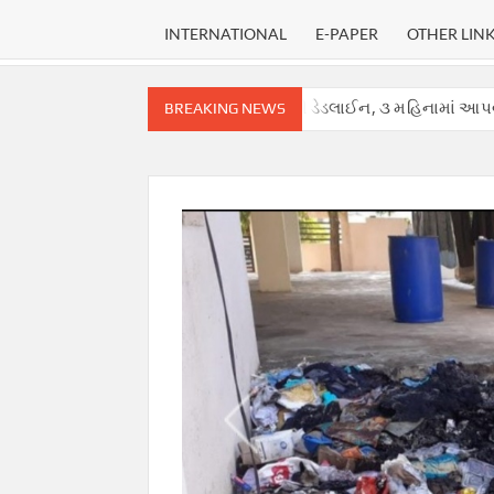
INTERNATIONAL
E-PAPER
OTHER LIN
સુપ્રીમ કોર્ટે હાઈકોર્ટ માટે નક્કી કરી ડેડલાઈન, ૩ મહિનામાં આપવો પડશે ચુકા
BREAKING NEWS