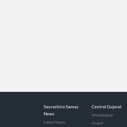
Saurashtra Samay
Central Gujarat
News
Ahmedabad
Latest News
Anand