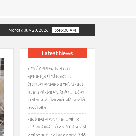
ં ગભરાટ, સરકારની તાત્કાલિક સ્પષ્ટતા : જથ્થો પૂરતો છે, અફવાઓથી દૂર
Monday, July 20, 2026
5:46:30 AM
Latest News
રાજકોટ ગ્રામ્ય LCB ટીમે
સુલતાનપુર પોલીસ સ્ટેશન
વિસ્તારના નવાગામમાં થયેલી મોટી
ઘરફોડ ચોરીનો ભેદ ઉકેલી, ચોરીના
દાગીના અને રીક્ષા સાથે પતિ-પત્નીને
ઝડપી લીધા.
ચોટીલામાં ખનન માફિયાઓ પર
મોટી કાર્યવાહી : બે સ્થળે દરોડા પાડી
૨ લોડર અને ૩ ટ્રેક્ટર કબજે, ₹48