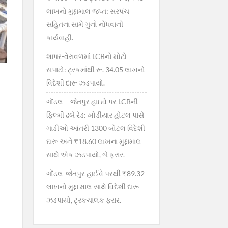
લાખનો મુદ્દામાલ જપ્ત; સરપંચ
સહિતના સામે ગુનો નોંધવાની
કાર્યવાહી.
શાપર-વેરાવળમાં LCBનો મોટો
સપાટો: ટ્રકમાંથી રૂ. 34.05 લાખનો
વિદેશી દારૂ ઝડપાયો.
ગોંડલ – જેતપુર હાઇવે પર LCBની
ફિલ્મી ઢબે રેડ: ખોડીયાર હોટલ પાસે
ગાડીઓ આંતરી 1300 બોટલ વિદેશી
દારૂ અને ₹18.60 લાખના મુદ્દામાલ
સાથે એક ઝડપાયો, બે ફરાર.
ગોંડલ-જેતપુર હાઈવે પરથી ₹89.32
લાખનો મુદ્દા માલ સાથે વિદેશી દારૂ
ઝડપાયો, ટ્રકચાલક ફરાર.