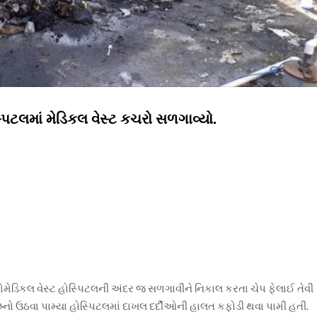
પિટલમાં મેડિકલ વેસ્ટ કચરો સળગાવ્યો.
ોમેડિકલ વેસ્ટ હોસ્પિટલની અંદર જ સળગાવીને નિકાલ કરતા ચેપ ફેલાઈ તેવી
ર્નો ઉઠવા પામ્યા હોસ્પિટલમાં દાખલ દર્દીઓની હાલત કફોડી થવા પામી હતી.