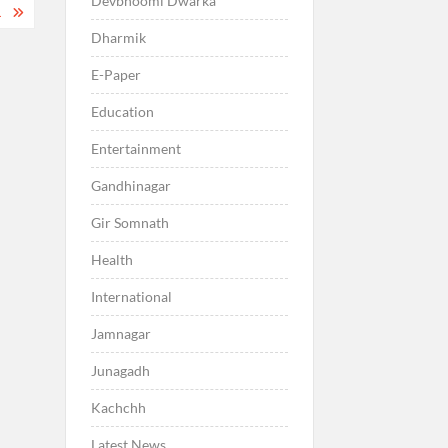
Devbhoomi Dwarka
.
Dharmik
E-Paper
Education
Entertainment
Gandhinagar
Gir Somnath
Health
International
Jamnagar
Junagadh
Kachchh
Latest News