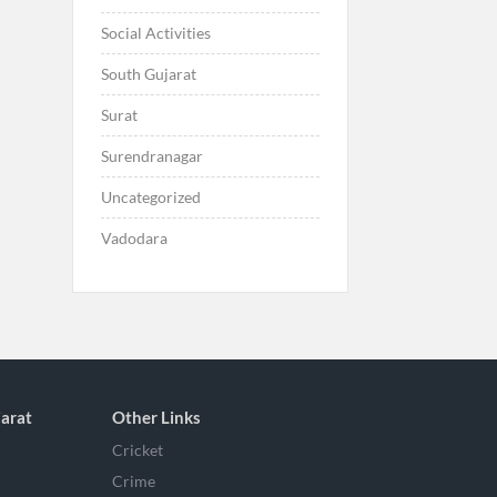
Social Activities
South Gujarat
Surat
Surendranagar
Uncategorized
Vadodara
arat
Other Links
Cricket
Crime