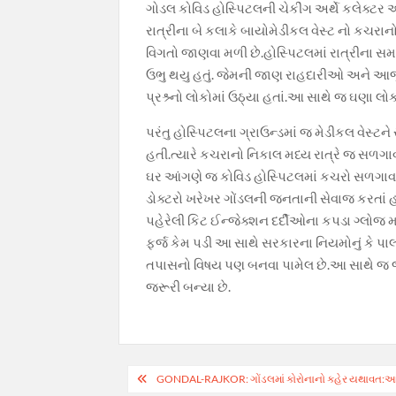
k
p
k
ગોડલ કોવિડ હોસ્પિટલની ચેકીંગ અર્થે કલેક્ટ
રાત્રીના બે કલાકે બાયોમેડીકલ વેસ્ટ નો કચર
વિગતો જાણવા મળી છે.હોસ્પિટલમાં રાત્રીના 
ઉભુ થયુ હતું. જેમની જાણ રાહદારીઓ અને આજુબા
પ્રશ્ર્નો લોકોમાં ઉઠ્યા હતાં.આ સાથે જ ઘણા લો
પરંતુ હોસ્પિટલના ગ્રાઉન્ડમાં જ મેડીકલ વેસ્
હતી.ત્યારે કચરાનો નિકાલ મધ્ય રાત્રે જ સળગાવીન
ઘર આંગણે જ કોવિડ હોસ્પિટલમાં કચરો સળગાવવ
ડોક્ટરો ખરેખર ગોંડલની જનતાની સેવાજ કરતાં હ
પહેરેલી કિટ ઈન્જેક્શન દર્દીઓના કપડા ગ્લોજ
ફર્જ કેમ પડી આ સાથે સરકારના નિયમોનું કે પા
તપાસનો વિષય પણ બનવા પામેલ છે.આ સાથે જ જવ
જરૂરી બન્યા છે.
Post
GONDAL-RAJKOR: ગોંડલમાં કોરોનાનો કહેર યથાવત:આજે વધ