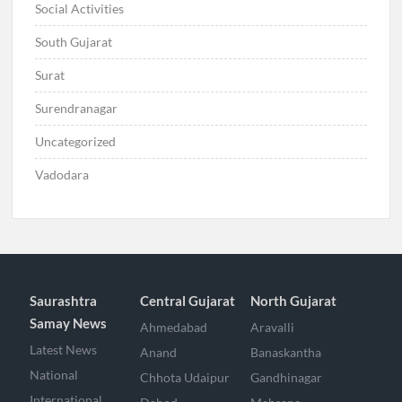
Social Activities
South Gujarat
Surat
Surendranagar
Uncategorized
Vadodara
Saurashtra
Central Gujarat
North Gujarat
Samay News
Ahmedabad
Aravalli
Latest News
Anand
Banaskantha
National
Chhota Udaipur
Gandhinagar
International