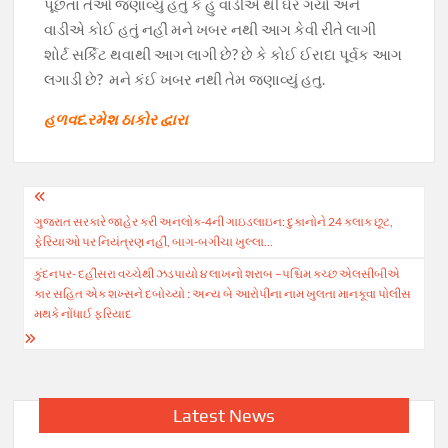
પૂછતા તેઓ જણાવ્યું હતું કે હું વાડીએ થી ઘેર ગયો અને
વાડીએ કોઈ હતું નહીં મને ખબર નથી આગ કેવી રીતે લાગી
શોર્ટ સર્કિટ થવાથી આગ લાગી છે? છે કે કોઈ ઈરાદા પૂર્વક આગ
લગાડી છે? મને કંઈ ખબર નથી તેમ જણાવ્યું હતુ.
હળવદ.રમેશ ઠાકોર દ્વારા
Post
ગુજરાત સરકારે જાહેર કરી અનલોક-4ની ગાઇડલાઇન: દુકાનોને 24 કલાક છૂટ,
navigation
ફેરિયાઓ પર નિયંત્રણ નહીં, બાગ-બગીચા ખુલ્લા…
કુંદનપર- દહીંસરા વચ્ચેથી ઝડપાયો ૪ લાખનો શરાબ –પશ્ચિમ કચ્છ એલસીબીએ
કાર સહિત એક શખ્સને દબોચ્યો : અન્ય બે આરોપીના નામ ખુલતા માનકૂવા પોલીસ
મથકે નોંધાઈ ફરિયાદ
Latest News