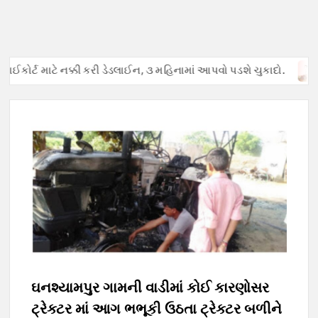
ઈકોર્ટ માટે નક્કી કરી ડેડલાઈન, ૩ મહિનામાં આપવો પડશે ચુકાદો.
અફવ
ઘનશ્યામપુર ગામની વાડીમાં કોઈ કારણોસર
ટ્રેક્ટર માં આગ ભભૂકી ઉઠતા ટ્રેક્ટર બળીને