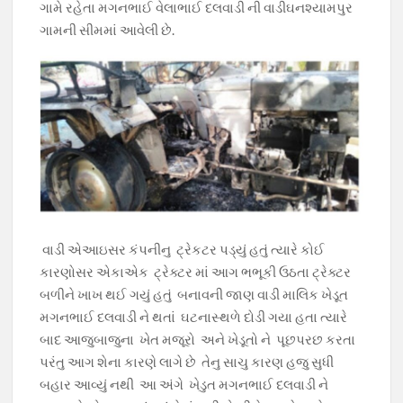
ગામે રહેતા મગનભાઈ વેલાભાઈ દલવાડી ની વાડીઘનશ્યામપુર
ગામની સીમમાં આવેલી છે.
વાડી એઆઇસર કંપનીનુ ટ્રેકટર પડ્યું હતું ત્યારે કોઈ
કારણોસર એકાએક ટ્રેક્ટર માં આગ ભભૂકી ઉઠતા ટ્રેક્ટર
બળીને ખાખ થઈ ગયું હતું બનાવની જાણ વાડી માલિક ખેડૂત
મગનભાઈ દલવાડી ને થતાં ઘટનાસ્થળે દોડી ગયા હતા ત્યારે
બાદ આજુબાજુના ખેત મજૂરો અને ખેડૂતો ને પૂછપરછ કરતા
પરંતુ આગ શેના કારણે લાગે છે તેનુ સાચુ કારણ હજુ સુધી
બહાર આવ્યું નથી આ અંગે ખેડુત મગનભાઈ દલવાડી ને