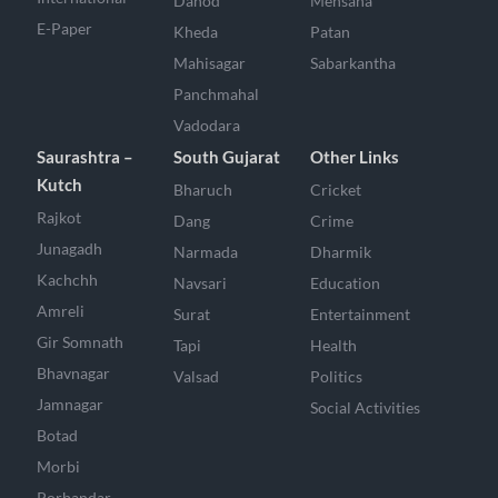
Dahod
Mehsana
E-Paper
Kheda
Patan
Mahisagar
Sabarkantha
Panchmahal
Vadodara
Saurashtra –
South Gujarat
Other Links
Kutch
Bharuch
Cricket
Rajkot
Dang
Crime
Junagadh
Narmada
Dharmik
Kachchh
Navsari
Education
Amreli
Surat
Entertainment
Gir Somnath
Tapi
Health
Bhavnagar
Valsad
Politics
Jamnagar
Social Activities
Botad
Morbi
Porbandar