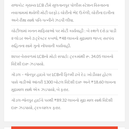
રાજકોટ ગ્રામ્ય LCB ટીમે સુલતાનપુર પોલીસ સ્ટેશન વિસ્તારના
નવાગામમાં થયેલી મોટી ઘરફોડ ચોરીનો ભેદ ઉકેલી, ચોરીના દાગીના
અને રીક્ષા સાથે પતિ-પત્નીને ઝડપી લીધા.
ચોટીલામાં ખનન માફિયાઓ પર મોટી કાર્યવાહી : બે સ્થળે દરોડા પાડી
૨ લોડર અને ૩ ટ્રેક્ટર કબજે, ₹48 લાખનો મુદ્દામાલ જપ્ત; સરપંચ
સહિતના સામે ગુનો નોંધવાની કાર્યવાહી.
શાપર-વેરાવળમાં LCBનો મોટો સપાટો: ટ્રકમાંથી રૂ. 34.05 લાખનો
વિદેશી દારૂ ઝડપાયો.
ગોંડલ – જેતપુર હાઇવે પર LCBની ફિલ્મી ઢબે રેડ: ખોડીયાર હોટલ
પાસે ગાડીઓ આંતરી 1300 બોટલ વિદેશી દારૂ અને ₹18.60 લાખના
મુદ્દામાલ સાથે એક ઝડપાયો, બે ફરાર.
ગોંડલ-જેતપુર હાઈવે પરથી ₹89.32 લાખનો મુદ્દા માલ સાથે વિદેશી
દારૂ ઝડપાયો, ટ્રકચાલક ફરાર.