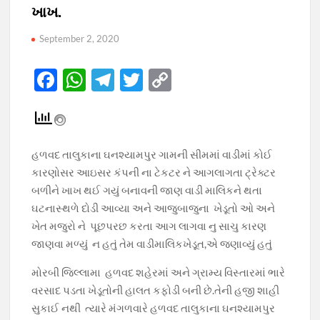
ખાખ.
September 2, 2020
F
W
T
T
C
ac
h
el
w
o
e
at
e
itt
p
b
s
gr
er
y
હળવદ તાલુકાના ઘનશ્યામપુર ગામની સીમમાં વાડીમાં કોઈ
o
A
a
Li
કારણોસર આઇસર કંપની ના ટેકટર ને આગ‌લાગતા ટ્રેક્ટર
o
p
m
n
બળીને ખાખ થઈ ગયું બનાવની જાણ વાડી માલિકને થતા
ઘટનાસ્થળે દોડી આવ્યા અને આજુબાજુના ખેડૂતો ઓ અને
k
p
k
ખેત મજુરો ને પૂછપરછ કરતા આગ લાગવા નુ સાચુ કારણ
જાણવા મળ્યું ન હતું તેમ વાડીમાલિકખેડૂત,એ જણાવ્યું હતું
મોરબી જિલ્લા‌મા હળવદ શહેરમાં અને ગ્રામ્ય વિસ્તારમાં ભારે
વરસાદ પડતા ખેડૂતોની હાલત કફોડી બની છે.તેની હજી શાહી
સુકાઈ નથી ત્યારે મંગળવારે હળવદ તાલુકાના ઘનશ્યામપુર