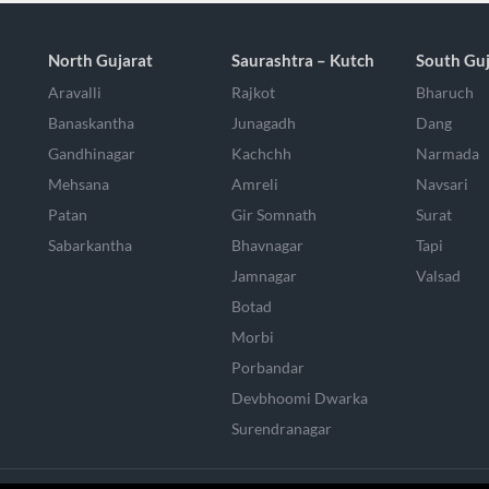
North Gujarat
Saurashtra – Kutch
South Guj
Aravalli
Rajkot
Bharuch
Banaskantha
Junagadh
Dang
Gandhinagar
Kachchh
Narmada
Mehsana
Amreli
Navsari
Patan
Gir Somnath
Surat
Sabarkantha
Bhavnagar
Tapi
Jamnagar
Valsad
Botad
Morbi
Porbandar
Devbhoomi Dwarka
Surendranagar