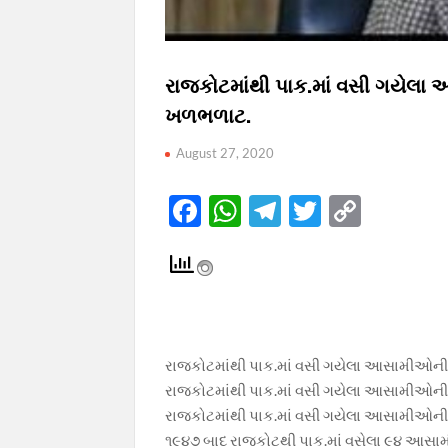
રાજકોટમાંથી પાક.માં વસી ગયેલા
ખળભળાટ.
August 27, 2020
F
W
T
T
C
ac
h
el
w
o
e
at
e
itt
p
b
s
gr
er
y
o
A
a
Li
o
p
m
n
રાજકોટમાંથી પાક.માં વસી ગયેલા આસામીઓની
રાજકોટમાંથી પાક.માં વસી ગયેલા આસામીઓની
k
p
k
રાજકોટમાંથી પાક.માં વસી ગયેલા આસામીઓની
૧૯૪૭ બાદ રાજકોટથી પાક.માં વસેલા ૯૪ આસામી