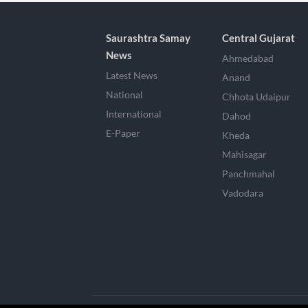
Saurashtra Samay
Central Gujarat
News
Ahmedabad
Latest News
Anand
National
Chhota Udaipur
International
Dahod
E-Paper
Kheda
Mahisagar
Panchmahal
Vadodara