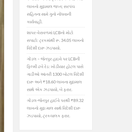
લાખનો મુદ્દામાલ જપ્ત; સરપંચ
સહિતના સામે ગુનો નોંધવાની
કાર્યવાહી.
શાપર-વેરાવળમાં LCBનો મોટો
સપાટો: ટ્રકમાંથી રૂ. 34.05 લાખનો
વિદેશી દારૂ ઝડપાયો.
ગોંડલ – જેતપુર હાઇવે પર LCBની
ફિલ્મી ઢબે રેડ: ખોડીયાર હોટલ પાસે
ગાડીઓ આંતરી 1300 બોટલ વિદેશી
દારૂ અને ₹18.60 લાખના મુદ્દામાલ
સાથે એક ઝડપાયો, બે ફરાર.
ગોંડલ-જેતપુર હાઈવે પરથી ₹89.32
લાખનો મુદ્દા માલ સાથે વિદેશી દારૂ
ઝડપાયો, ટ્રકચાલક ફરાર.