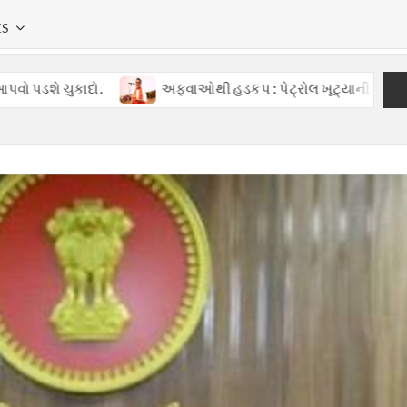
KS
ો.
અફવાઓથી હડકંપ : પેટ્રોલ ખૂટ્યાની ખોટી વાતોથી ગુજરાતમાં