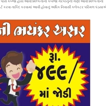
પાસે કબ્જો હોય આવી મિલ્કતોનો કબજો ગેરકાનુની ગણી આવી મિલ્કતોનો
ર્ટ કરવા તાકિદ કરવામાં આવી હોવાનું અધિક નિવાસી કલેકટર પરિમલ પંડયા