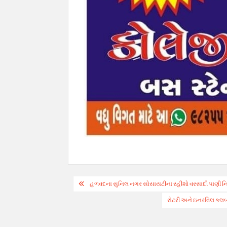
Post
હળવદના સુનિલ નગર સોસાયટીના રહીશો વરસાદી પાણી નિક
navigation
રોટરી અને ઇનરવિલ ક્લબ