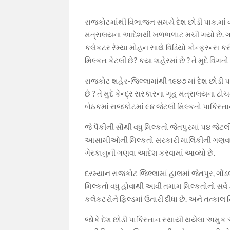
રાજકોટમાંથી વિભાજન સમયે દેશ છોડી પાક.માં
મંત્રાલયના આદેશથી ખળભળાટ મચી ગયો છે. ગ
કલેકટર રેમ્યા મોહન સાથે વિડિયો કોન્ફરન્સ
મિલ્કત કેટલી છે? કયા શહેરમાં છે ? તે મુદે વિગતો
રાજકોટ શહેર-જિલ્લામાંથી ૧૯૪૭ માં દેશ છોડ
છે ? તે મુદે કેન્દ્ર સરકારના ગૃહ મંત્રાલયન
બેઠકમાં રાજકોટમાં ૯૪ જેટલી મિલ્કતો પાકિસ્
જે પૈકીની સૌથી વધુ મિલ્કતો જેતપુરમાં ૫૪ જેટલી
આસામીઓની મિલ્કતો સરકારી માલિકીની ગણવા 
ગેરકાનુની ગણવા આદેશ કરવામાં આવ્યો છે.
દરમ્યાન રાજકોટ જિલ્લામાં હાલમાં જેતપુર, 
મિલ્કતો વધુ હોવાથી આવી તમામ મિલ્કતોનો સર્વ
કલેકટરોને ફિલ્ડમાં ઉતારી દીધા છે. અને તત્કા
જોકે દેશ છોડી પાકિસ્તાન સ્થાયી થયેલા અમુ