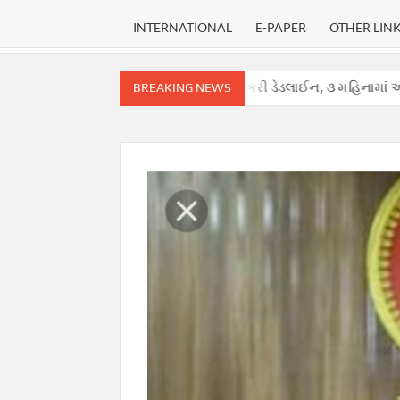
INTERNATIONAL
E-PAPER
OTHER LIN
ુપ્રીમ કોર્ટે હાઈકોર્ટ માટે નક્કી કરી ડેડલાઈન, ૩ મહિનામાં આપવો પડશે ચુકાદ
BREAKING NEWS