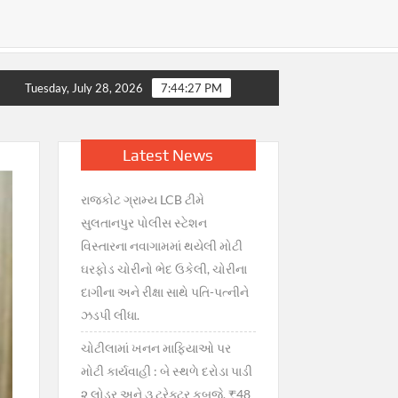
 ગભરાટ, સરકારની તાત્કાલિક સ્પષ્ટતા : જથ્થો પૂરતો છે, અફવાઓથી દૂર
Tuesday, July 28, 2026
7:44:29 PM
Latest News
રાજકોટ ગ્રામ્ય LCB ટીમે
સુલતાનપુર પોલીસ સ્ટેશન
વિસ્તારના નવાગામમાં થયેલી મોટી
ઘરફોડ ચોરીનો ભેદ ઉકેલી, ચોરીના
દાગીના અને રીક્ષા સાથે પતિ-પત્નીને
ઝડપી લીધા.
ચોટીલામાં ખનન માફિયાઓ પર
મોટી કાર્યવાહી : બે સ્થળે દરોડા પાડી
૨ લોડર અને ૩ ટ્રેક્ટર કબજે, ₹48