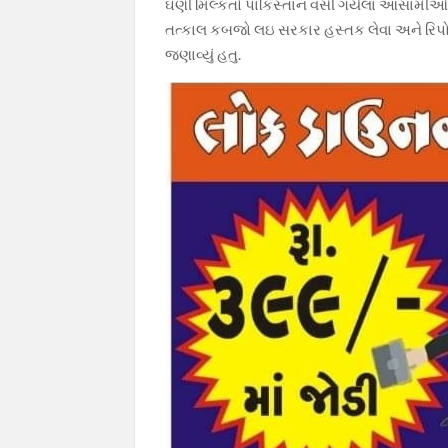
ઘણી મિલ્કતો પાકિસ્તાન વસી ગયેલા આસામીઓ 
તત્કાલ કબજો લઇ સરકાર હસ્તક લેવા અને રિપો
જણાવ્યું હતુ.