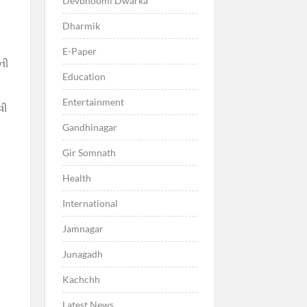
Devbhoomi Dwarka
Dharmik
E-Paper
ની
Education
Entertainment
વી
Gandhinagar
Gir Somnath
Health
International
Jamnagar
Junagadh
Kachchh
Latest News