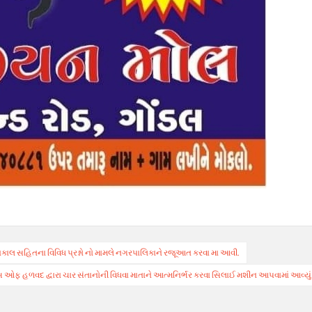
ાલ સહિતના વિવિધ પ્રશ્નો નો મામલે નગરપાલિકાને રજૂઆત કરવા મા આવી.
 ઓફ હળવદ દ્વારા ચાર સંતાનોની વિધવા માતાને આત્મનિર્ભર કરવા સિલાઈ મશીન આપવામાં આવ્યું