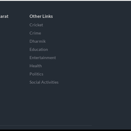
arat
Other Links
Cricket
Crime
Dharmik
Education
Entertainment
Health
Politics
Social Activities