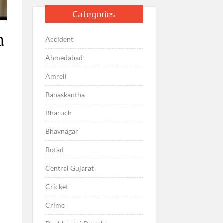
Categories
Accident
ી
Ahmedabad
Amreli
Banaskantha
Bharuch
Bhavnagar
Botad
Central Gujarat
Cricket
Crime