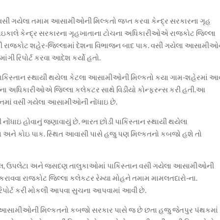
 વસી ગયેલા તમામ આસામીઓની મિલ્કતો જપ્ત કરવા કેન્દ્ર સરકારના ગૃહ
ઇકાલે કેન્દ્ર સરકારના ગૃહખાતાના ટોચના અધિકારીઓએ રાજકોટ જિલ્લા
 કરી રાજકોટ શહેર-જિલ્લામાં દેશના વિભાજન બાદ પાક. વસી ગયેલા આસામીઓ
 માંગી રિપોર્ટ કરવા આદેશ કર્યો હતો.
ી પાકિસ્તાન સ્થાયી થયેલા કેટલા આસામીઓની મિલ્કતો કયા ગામ-શહેરમાં આ
ા ટોચના અધિકારીઓએ જિલ્લા કલેકટર સાથે વિડીયો કોન્ફરન્સ કરી હતી.આ
તાનમાં વસી ગયેલા આસામીઓની નોંધાઇ છે.
 નોંધાઇ હોવાનું જણાવાયું છે. ભારત છોડી પાકિસ્તાન સ્થાયી થયેલા
અને કોઇ પાક. સ્થિત આવાસી પાસે હજુ પણ મિલ્કતનો કબજો હશે તો
ગોંડલ, ઉપલેટા અને જસદણ તાલુકાઓમાં પાકિસ્તાન વસી ગયેલા આસામીઓની
ે કરાવવા રાજકોટ જિલ્લા કલેકટર રેમ્યા મોહને તમામ મામલતદારો-ના.
લ રિપોર્ટ કરી મોકલી આપવા સુચના આપવામાં આવી છે.
ક આસામીઓની મિલ્કતનો કબજો સરકાર પાસે જ છે છતા હજુ જેતપુર પંથકમાં