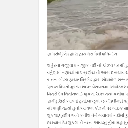
ફાયરબ્રિગેડ દ્વારા હાથ ધરાયેલી શોધખોળ
શહેરના ગંજીવાડા નજીક નદી નાં કોઝવે પર થી ડુબ
વહેણમાં તણાયાં બાદ ત્રણેય નો આબાદ બચાવ થવાં
બનતાં ગોંડલ ફાયર બ્રિગેડ દ્વારા શોધખોળ શરૂ 
પ્રાપ્ત વિગતો મુજબ શાપર વેરાવળમાં આંબેડકર 
મિત્રો દેવ નિતીનભાઈ શુકલા ઉ.૨૧ તથાં કનીશ પરમ
ફામઁહાઉસે આવ્યાં હતાં.બાજુમાં જ ગોંડલીનદી વહ
થી પાણી વહ્યાં હતાં.આ વેળા કોઝવે પર બાઇક સ
શુકલા,પ્રદીપ અને કનીશ તેને બચાવવાં નદીમાં કુદ
દરમ્યાન દેવ શુકલા ને તરતાં આવડતું હોય મહામુ