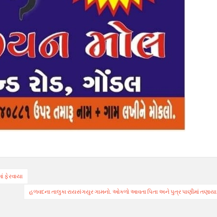
ાં ફેરવાયા
હળવદના તાલુકા રાયસંગયુર ગામનો. ઓકળો આવતા પિતા અને પુત્ર પાણીમાં તણાયા