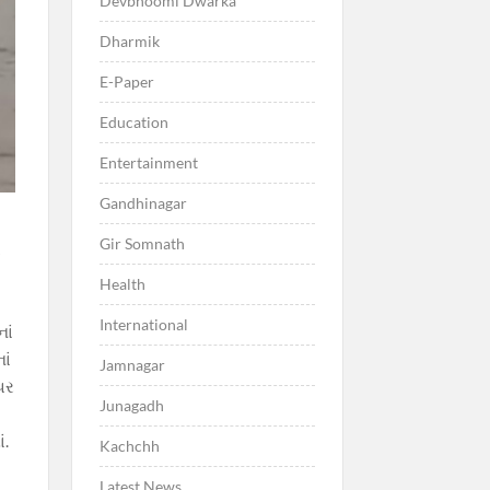
Devbhoomi Dwarka
Dharmik
E-Paper
Education
Entertainment
Gandhinagar
Gir Somnath
ં
Health
International
ાં
ાં
Jamnagar
 પર
Junagadh
ં.
Kachchh
Latest News