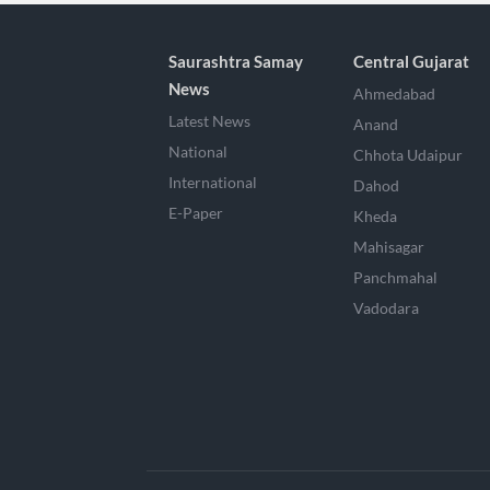
Saurashtra Samay
Central Gujarat
News
Ahmedabad
Latest News
Anand
National
Chhota Udaipur
International
Dahod
E-Paper
Kheda
Mahisagar
Panchmahal
Vadodara