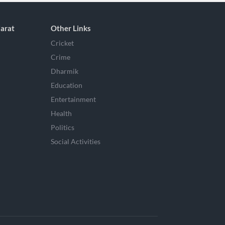
arat
Other Links
Cricket
Crime
Dharmik
Education
Entertainment
Health
Politics
Social Activities