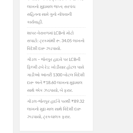
લાખનો મુદ્દામાલ જપ્ત; સરપંચ
સહિતના સામે ગુનો નોંધવાની
કાર્યવાહી.
શાપર-વેરાવળમાં LCBનો મોટો
સપાટો: ટ્રકમાંથી રૂ. 34.05 લાખનો
વિદેશી દારૂ ઝડપાયો.
ગોંડલ – જેતપુર હાઇવે પર LCBની
ફિલ્મી ઢબે રેડ: ખોડીયાર હોટલ પાસે
ગાડીઓ આંતરી 1300 બોટલ વિદેશી
દારૂ અને ₹18.60 લાખના મુદ્દામાલ
સાથે એક ઝડપાયો, બે ફરાર.
ગોંડલ-જેતપુર હાઈવે પરથી ₹89.32
લાખનો મુદ્દા માલ સાથે વિદેશી દારૂ
ઝડપાયો, ટ્રકચાલક ફરાર.