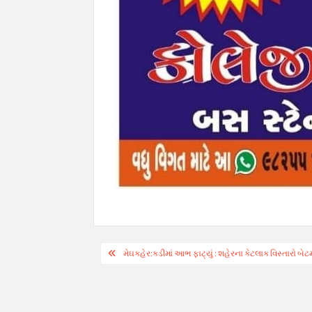
Post
મેઘકહેર:કડીમાં આભ ફાટ્યું : શહેરના કેટલાક વિસ્તારો બેટમ
navigation