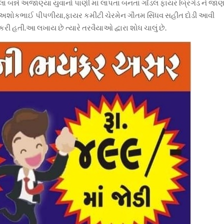
ેલાં બન્ને અજાણ્યા યુવાનો પાણી માં લાપતા બનતાં ગોંડલ ફાયર બ્રિગેડ ને જા
ુખ અશોકભાઈ પીપળીયા,ફાયર કમીટી ચેરમેન ગૌતમ સિંધવ સહીત દોડી આવી
 કરી હતી.આ લખાય છે ત્યારે તરવૈયાઓ દ્વારા શોધ ચાલું છે.