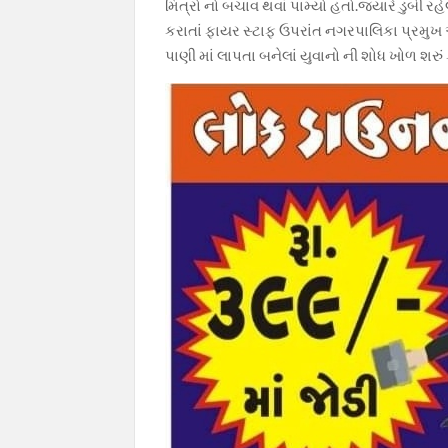
મિત્રો નો બચાવ થવાં પામ્યો હતો.જ્યારે ડુબી રહ
કરાતાં ફાયર સ્ટાફ ઉપરાંત નગરપાલિકા પ્રમ
પાણી માં લાપતા બનેલાં યુવાનો ની શોધ ખોળ શરું