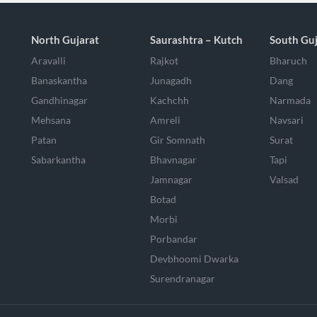
North Gujarat
Saurashtra – Kutch
South Guj
Aravalli
Rajkot
Bharuch
Banaskantha
Junagadh
Dang
Gandhinagar
Kachchh
Narmada
Mehsana
Amreli
Navsari
Patan
Gir Somnath
Surat
Sabarkantha
Bhavnagar
Tapi
Jamnagar
Valsad
Botad
Morbi
Porbandar
Devbhoomi Dwarka
Surendranagar