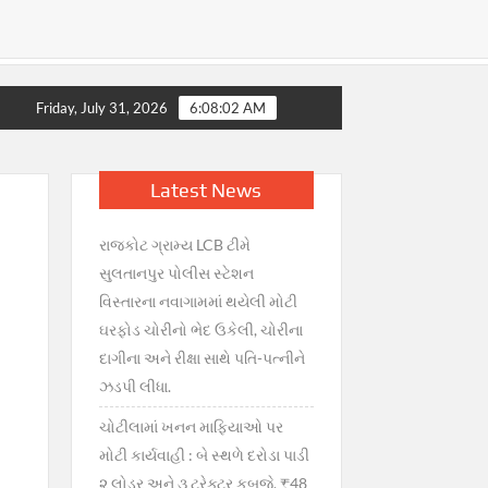
ગભરાટ, સરકારની તાત્કાલિક સ્પષ્ટતા : જથ્થો પૂરતો છે, અફવાઓથી દૂર ર
Friday, July 31, 2026
6:08:03 AM
Latest News
રાજકોટ ગ્રામ્ય LCB ટીમે
સુલતાનપુર પોલીસ સ્ટેશન
વિસ્તારના નવાગામમાં થયેલી મોટી
ઘરફોડ ચોરીનો ભેદ ઉકેલી, ચોરીના
દાગીના અને રીક્ષા સાથે પતિ-પત્નીને
ઝડપી લીધા.
ચોટીલામાં ખનન માફિયાઓ પર
મોટી કાર્યવાહી : બે સ્થળે દરોડા પાડી
૨ લોડર અને ૩ ટ્રેક્ટર કબજે, ₹48