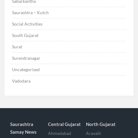
Sabarkantha
Saurashtra – Kutch
Social Activities
South Gujarat
Surat
Surendranagar
Uncategorized
Vadodara
Saurashtra
Central Gujarat
North Gujarat
Samay News
Ahmedabad
Aravalli