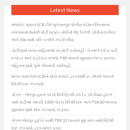
Latest News
રાજકોટ ગ્રામ્ય LCB ટીમે સુલતાનપુર પોલીસ સ્ટેશન વિસ્તારના
નવાગામમાં થયેલી મોટી ઘરફોડ ચોરીનો ભેદ ઉકેલી, ચોરીના દાગીના
અને રીક્ષા સાથે પતિ-પત્નીને ઝડપી લીધા.
ચોટીલામાં ખનન માફિયાઓ પર મોટી કાર્યવાહી : બે સ્થળે દરોડા પાડી
૨ લોડર અને ૩ ટ્રેક્ટર કબજે, ₹48 લાખનો મુદ્દામાલ જપ્ત; સરપંચ
સહિતના સામે ગુનો નોંધવાની કાર્યવાહી.
શાપર-વેરાવળમાં LCBનો મોટો સપાટો: ટ્રકમાંથી રૂ. 34.05 લાખનો
વિદેશી દારૂ ઝડપાયો.
ગોંડલ – જેતપુર હાઇવે પર LCBની ફિલ્મી ઢબે રેડ: ખોડીયાર હોટલ
પાસે ગાડીઓ આંતરી 1300 બોટલ વિદેશી દારૂ અને ₹18.60 લાખના
મુદ્દામાલ સાથે એક ઝડપાયો, બે ફરાર.
ગોંડલ-જેતપુર હાઈવે પરથી ₹89.32 લાખનો મુદ્દા માલ સાથે વિદેશી
દારૂ ઝડપાયો, ટ્રકચાલક ફરાર.