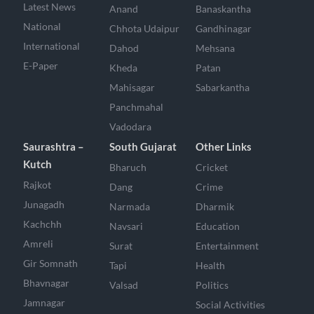
Latest News
Anand
Banaskantha
National
Chhota Udaipur
Gandhinagar
International
Dahod
Mehsana
E-Paper
Kheda
Patan
Mahisagar
Sabarkantha
Panchmahal
Vadodara
Saurashtra –
South Gujarat
Other Links
Kutch
Bharuch
Cricket
Rajkot
Dang
Crime
Junagadh
Narmada
Dharmik
Kachchh
Navsari
Education
Amreli
Surat
Entertainment
Gir Somnath
Tapi
Health
Bhavnagar
Valsad
Politics
Jamnagar
Social Activities