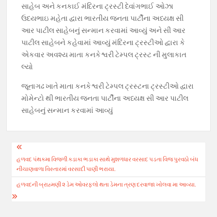
સાહેબ અને કનકાઈ મંદિરના ટ્રસ્ટી દેવાંગભાઈ ઓઝા
ઉદયભાઇ મહેતા દ્વારા ભારતીય જનતા પાર્ટીના અધ્યક્ષ સી
આર પાટીલ સાહેબનું સન્માન કરવામાં આવ્યું અને સી આર
પાટીલ સાહેબને કહેવામાં આવ્યું મંદિરના ટ્રસ્ટીઓ દ્વારા કે
એકવાર અવશ્ય માતા કનકેશ્વરી ટેમ્પલ ટ્રસ્ટ ની મુલાકાત
લ્યો
જૂનાગઢ ખાતે માતા કનકેશ્વરી ટેમ્પલ ટ્રસ્ટના ટ્રસ્ટીઓ દ્વારા
મોમેન્ટો થી ભારતીય જનતા પાર્ટીના અધ્યક્ષ સી આર પાટીલ
સાહેબનું સન્માન કરવામાં આવ્યું
Post
હળવદ પંથકમા વિજળી કડાકા ભડાકા સાથે મુશળધાર વરસાદ પડતા વિજ પુરવઠો બંધ
navigation
નીચાણવાળા વિસ્તારમાં વરસાદી પાણી ભરાયા.
હળવદની બ્રાહ્મણી ૨ ડેમ ઓવરફલો થતા ‌ડેમ‌ના ત્રણ દરવાજા ખોલવા મા આવ્યા.