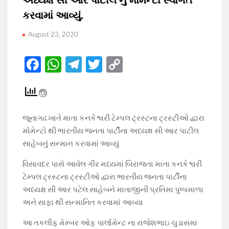
કરવામાં આવ્યું.
August 23, 2020
F
W
T
T
C
ac
h
el
w
o
e
at
e
itt
p
b
s
gr
er
y
જૂનાગઢ ખાતે માતા કનકેશ્વરી ટેમ્પલ ટ્રસ્ટના ટ્રસ્ટીઓ દ્વારા
o
A
a
Li
મોમેન્ટો થી ભારતીય જનતા પાર્ટીના અધ્યક્ષ સી આર પાટીલ
o
p
m
n
સાહેબનું સન્માન કરવામાં આવ્યું
k
p
k
વિસાવદર પાસે આવેલ ગીર મધ્યમાં બિરાજતા માતા કનકેશ્વરી
ટેમ્પલ ટ્રસ્ટના ટ્રસ્ટીઓ દ્વારા ભારતીય જનતા પાર્ટીના
અધ્યક્ષ સી આર પટેલ સાહેબને માતાજીની પ્રતિમા પુષ્પમાળા
અને સાફા થી સન્માનિત કરવામાં આવ્યા
આ તકલીફ મેમ્બર ઓફ પાર્લામેન્ટ ના રાજેશભાઇ ચુડાસમા