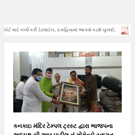
ોર્ટ માટે નક્કી કરી ડેડલાઈન, ૩ મહિનામાં આપવો પડશે ચુકાદો.
અફવાઓ
કનકાઇ મંદિર ટેમ્પલ ટ્રસ્ટ દ્વારા ભાજપના
અધ્યક્ષ સી આર પાટીલ નું મોમેન્ટો સ્વાગત