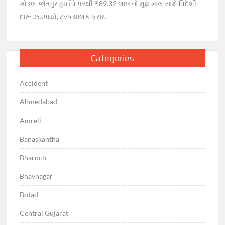
ગોંડલ-જેતપુર હાઈવે પરથી ₹89.32 લાખનો મુદ્દા માલ સાથે વિદેશી
દારૂ ઝડપાયો, ટ્રકચાલક ફરાર.
Categories
Accident
Ahmedabad
Amreli
Banaskantha
Bharuch
Bhavnagar
Botad
Central Gujarat