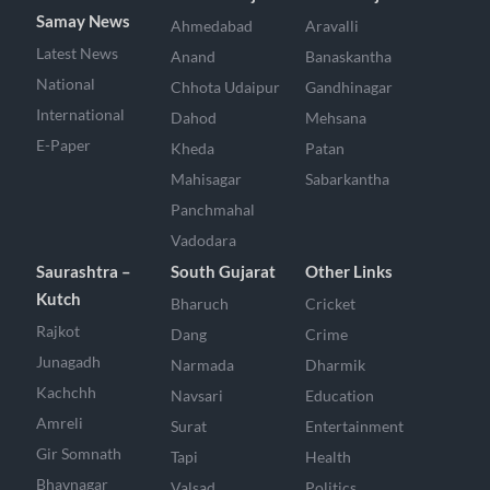
Samay News
Ahmedabad
Aravalli
Latest News
Anand
Banaskantha
National
Chhota Udaipur
Gandhinagar
International
Dahod
Mehsana
E-Paper
Kheda
Patan
Mahisagar
Sabarkantha
Panchmahal
Vadodara
Saurashtra –
South Gujarat
Other Links
Kutch
Bharuch
Cricket
Rajkot
Dang
Crime
Junagadh
Narmada
Dharmik
Kachchh
Navsari
Education
Amreli
Surat
Entertainment
Gir Somnath
Tapi
Health
Bhavnagar
Valsad
Politics