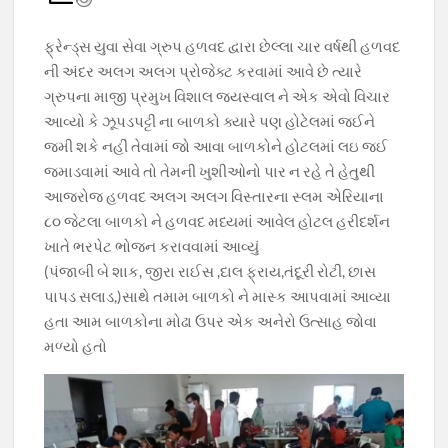
e
at
e
itt
p
b
s
gr
er
y
ફ્રેન્ડ્સ યુવા સેવા ગ્રુપ હળવદ દ્વારા છેલ્લા ચાર વર્ષથી હળવદ
o
A
a
Li
ની અંદર અલગ અલગ પ્રોજેક્ટ કરવામાં આવે છે ત્યારે
o
p
m
n
ગ્રુપના માજી પ્રમુખ વિશાલ જયસ્વાલ ને એક એવો વિચાર
આવ્યો કે ઝૂપડપટ્ટી ના બાળકો ક્યારે પણ હોટેલમાં જઈને
k
p
k
જમી શકે નહીં તેવામાં જો આવા બાળકોને હોટલમાં લઇ જઈ
જમાડવામાં આવે તો તેમની ખુશીઓનો પાર ન રહે તે હેતુથી
આજરોજ હળવદ અલગ અલગ વિસ્તારના સ્લમ એરિયાના
૮૦ જેટલા બાળકો ને હળવદ મધ્યમાં આવેલ હોટલ હરીદર્શન
ખાતે ભરપેટ ભોજન કરાવવામાં આવ્યું
(પંજાબી બે શાક, જીરા રાઈસ ,દાલ ફ્રાય,તંદૂરી રોટી, છાસ
પાપડ સલાડ,)સાથે તમામ બાળકો ને માસ્ક આપવામાં આવ્યા
હતા આમ બાળકોના મોઢા ઉપર એક અનેરો ઉત્સાહ જોવા
મળ્યો હતો