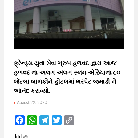
ફ્રેન્ડ્સ યુવા સેવા ગ્રુપ હળવદ દ્વારા આજ
હળવદ ના અલગ અલગ સ્લમ એરિયાના ૮૦
જેટલા બાળકોને હોટલમાં ભરપેટ જમાડી ને
આનંદ કરાવ્યો.
August 22, 2020
F
W
T
T
C
ac
h
el
w
o