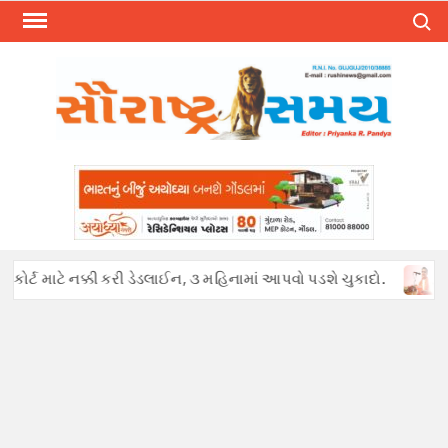
Skip
Search
to
content
્ટ માટે નક્કી કરી ડેડલાઈન, ૩ મહિનામાં આપવો પડશે ચુકાદો.
અફવાઓથી