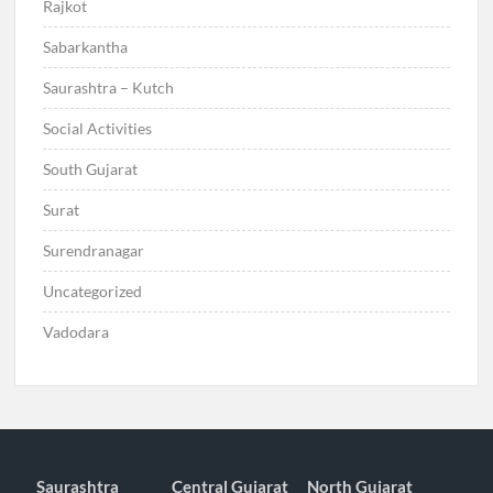
Rajkot
Sabarkantha
Saurashtra – Kutch
Social Activities
South Gujarat
Surat
Surendranagar
Uncategorized
Vadodara
Saurashtra
Central Gujarat
North Gujarat