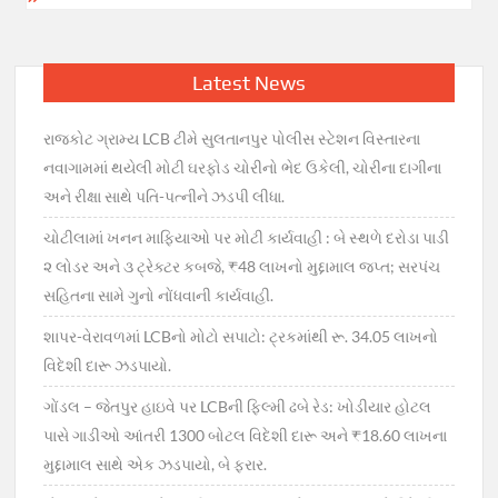
Latest News
રાજકોટ ગ્રામ્ય LCB ટીમે સુલતાનપુર પોલીસ સ્ટેશન વિસ્તારના
નવાગામમાં થયેલી મોટી ઘરફોડ ચોરીનો ભેદ ઉકેલી, ચોરીના દાગીના
અને રીક્ષા સાથે પતિ-પત્નીને ઝડપી લીધા.
ચોટીલામાં ખનન માફિયાઓ પર મોટી કાર્યવાહી : બે સ્થળે દરોડા પાડી
૨ લોડર અને ૩ ટ્રેક્ટર કબજે, ₹48 લાખનો મુદ્દામાલ જપ્ત; સરપંચ
સહિતના સામે ગુનો નોંધવાની કાર્યવાહી.
શાપર-વેરાવળમાં LCBનો મોટો સપાટો: ટ્રકમાંથી રૂ. 34.05 લાખનો
વિદેશી દારૂ ઝડપાયો.
ગોંડલ – જેતપુર હાઇવે પર LCBની ફિલ્મી ઢબે રેડ: ખોડીયાર હોટલ
પાસે ગાડીઓ આંતરી 1300 બોટલ વિદેશી દારૂ અને ₹18.60 લાખના
મુદ્દામાલ સાથે એક ઝડપાયો, બે ફરાર.