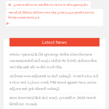
Post
હળવદના શક્તિનગર ગામે વીજ કરંટ લાગતા ૧૯ વર્ષના યુવાનનું મોત.
navigation
આર.સી.સી. સિનિયર સીટીઝન ક્લબ ઓફ હળવદના દ્વારા તુલસીના ૨૦૧ રોપ
વિતરણ કરવામાં આવ્યા હતાં.
Latest News
રાજકોટ ગ્રામ્ય LCB ટીમે સુલતાનપુર પોલીસ સ્ટેશન વિસ્તારના
નવાગામમાં થયેલી મોટી ઘરફોડ ચોરીનો ભેદ ઉકેલી, ચોરીના દાગીના
અને રીક્ષા સાથે પતિ-પત્નીને ઝડપી લીધા.
ચોટીલામાં ખનન માફિયાઓ પર મોટી કાર્યવાહી : બે સ્થળે દરોડા પાડી
૨ લોડર અને ૩ ટ્રેક્ટર કબજે, ₹48 લાખનો મુદ્દામાલ જપ્ત; સરપંચ
સહિતના સામે ગુનો નોંધવાની કાર્યવાહી.
શાપર-વેરાવળમાં LCBનો મોટો સપાટો: ટ્રકમાંથી રૂ. 34.05 લાખનો
વિદેશી દારૂ ઝડપાયો.