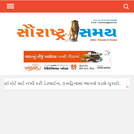
Skip
Search
to
content
ાઈકોર્ટ માટે નક્કી કરી ડેડલાઈન, ૩ મહિનામાં આપવો પડશે ચુકાદો.
અફ