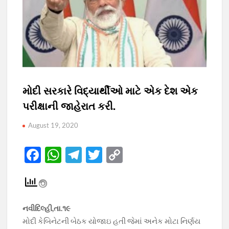
મોદી સરકારે વિદ્યાર્થીઓ માટે એક દેશ એક
પરીક્ષાની જાહેરાત કરી.
August 19, 2020
F
W
T
T
C
ac
h
el
w
o
e
at
e
itt
p
b
s
gr
er
y
નવીદિલ્હી,તા.૧૯
o
A
a
Li
મોદી કેબિનેટની બેઠક યોજાઇ હતી જેમાં અનેક મોટા નિર્ણય