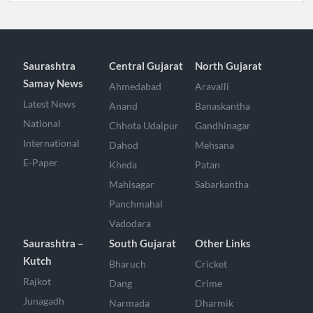
Saurashtra
Central Gujarat
North Gujarat
Samay News
Ahmedabad
Aravalli
Latest News
Anand
Banaskantha
National
Chhota Udaipur
Gandhinagar
International
Dahod
Mehsana
E-Paper
Kheda
Patan
Mahisagar
Sabarkantha
Panchmahal
Vadodara
Saurashtra –
South Gujarat
Other Links
Kutch
Bharuch
Cricket
Rajkot
Dang
Crime
Junagadh
Narmada
Dharmik