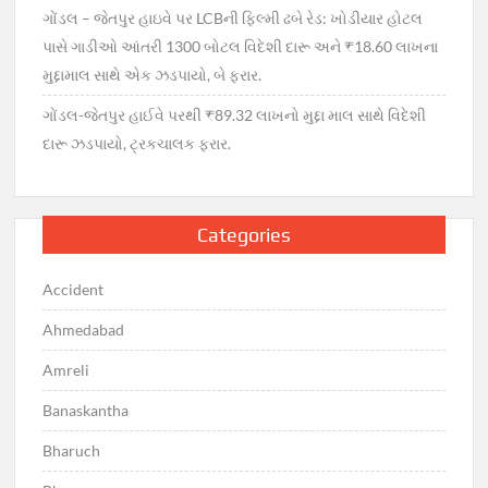
ગોંડલ – જેતપુર હાઇવે પર LCBની ફિલ્મી ઢબે રેડ: ખોડીયાર હોટલ
પાસે ગાડીઓ આંતરી 1300 બોટલ વિદેશી દારૂ અને ₹18.60 લાખના
મુદ્દામાલ સાથે એક ઝડપાયો, બે ફરાર.
ગોંડલ-જેતપુર હાઈવે પરથી ₹89.32 લાખનો મુદ્દા માલ સાથે વિદેશી
દારૂ ઝડપાયો, ટ્રકચાલક ફરાર.
Categories
Accident
Ahmedabad
Amreli
Banaskantha
Bharuch