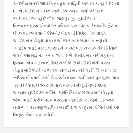
કેન્દ્રીય મંત્રી જાવડેકરે વધુમાં માહિતી આપતા કહ્યું કે દેશના
છ એરપોર્ટનું સંચાલન અને સંચાલન ખાનગી પ્લેયરને
આપવામાં આવ્યું છે જેમાં જયપુર ગુવાહાટી અને
તિરૂવનંતપુરમ એરપોર્ટને પબ્લિક પ્રાઇવેટ પાર્ટનરશીપ હેઠળ
લીઝ પર આપવાનો કેબિનેટ બેઠકમાં નિર્ણય લેવાયો છે.
આ ઉપરાંત ખેડૂતો પાકના ઓછા ભાવ મળવાને કારણે તો
કયારેક વધારે પડતા વરસાદને કારણે પાક ન થાય તેની ચિંતાને
લઇને આત્મહત્યા કરતા જાેવા મળે છે માટે સરકારે ખેડૂતોના
હિતમાં એક મહત્વનો નિર્ણય લીધો છે શેરડીની ખેતી કરતા
ખેડૂતો માટે શેરડીના ભાવમાં રાજય સરકારે પ્રતિ કિવન્ટલ ૧૦
રૂપિયાનો વધારો કર્યો છે શેરડીના વ્યાજબી અને પુનમૂલ્ય ભાવ
પ્રતિ કિવનટલ ૧૦ રૂપિયા વધારવાને મંજુરી મળી ગઇ છે
અત્યાર સુધી ૨૭૫ રૂપિયા પ્રતિ કિવનટલ ભાવ મળતો હતો
જેમાં વધારો કરીને ૨૮૫ કરવામાં આવી છે. આગામી સિઝનમાં
નવા ભાવ પ્રમાણે શેરડીની ખરીદી થશે કેન્દ્રીય કેબિનેટમાં આ
નિર્ણય લેવામાં આવ્યો છે.