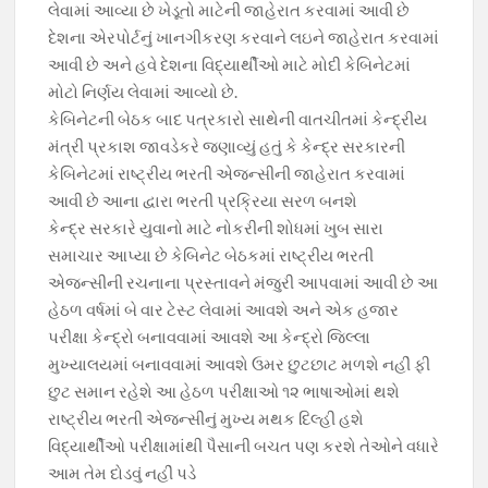
o
p
m
n
લેવામાં આવ્યા છે ખેડૂતો માટેની જાહેરાત કરવામાં આવી છે
દેશના એરપોર્ટનું ખાનગીકરણ કરવાને લઇને જાહેરાત કરવામાં
k
p
k
આવી છે અને હવે દેશના વિદ્યાર્થીઓ માટે મોદી કેબિનેટમાં
મોટો નિર્ણય લેવામાં આવ્યો છે.
કેબિનેટની બેઠક બાદ પત્રકારો સાથેની વાતચીતમાં કેન્દ્રીય
મંત્રી પ્રકાશ જાવડેકરે જણાવ્યું હતું કે કેન્દ્ર સરકારની
કેબિનેટમાં રાષ્ટ્રીય ભરતી એજન્સીની જાહેરાત કરવામાં
આવી છે આના દ્વારા ભરતી પ્રક્રિયા સરળ બનશે
કેન્દ્ર સરકારે યુવાનો માટે નોકરીની શોધમાં ખુબ સારા
સમાચાર આપ્યા છે કેબિનેટ બેઠકમાં રાષ્ટ્રીય ભરતી
એજન્સીની રચનાના પ્રસ્તાવને મંજુરી આપવામાં આવી છે આ
હેઠળ વર્ષમાં બે વાર ટેસ્ટ લેવામાં આવશે અને એક હજાર
પરીક્ષા કેન્દ્રો બનાવવામાં આવશે આ કેન્દ્રો જિલ્લા
મુખ્યાલયમાં બનાવવામાં આવશે ઉમર છુટછાટ મળશે નહીં ફી
છુટ સમાન રહેશે આ હેઠળ પરીક્ષાઓ ૧૨ ભાષાઓમાં થશે
રાષ્ટ્રીય ભરતી એજન્સીનું મુખ્ય મથક દિલ્હી હશે
વિદ્યાર્થીઓ પરીક્ષામાંથી પૈસાની બચત પણ કરશે તેઓને વધારે
આમ તેમ દોડવું નહીં પડે