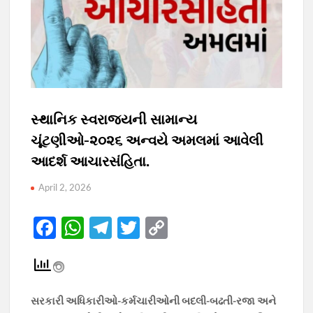
સ્થાનિક સ્વરાજયની સામાન્ય
ચૂંટણીઓ-૨૦૨૬ અન્વયે અમલમાં આવેલી
આદર્શ આચારસંહિતા.
April 2, 2026
F
W
T
T
C
ac
h
el
w
o
e
at
e
itt
p
b
s
gr
er
y
સરકારી અધિકારીઓ-કર્મચારીઓની બદલી-બઢતી-રજા અને