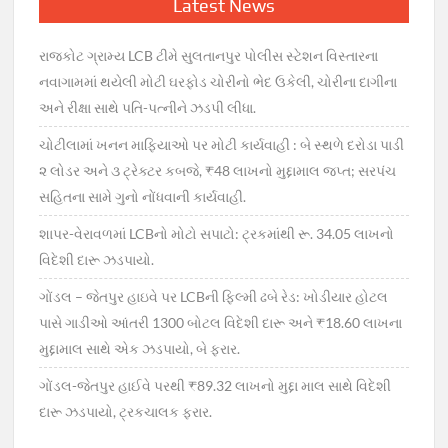
Latest News
રાજકોટ ગ્રામ્ય LCB ટીમે સુલતાનપુર પોલીસ સ્ટેશન વિસ્તારના
નવાગામમાં થયેલી મોટી ઘરફોડ ચોરીનો ભેદ ઉકેલી, ચોરીના દાગીના
અને રીક્ષા સાથે પતિ-પત્નીને ઝડપી લીધા.
ચોટીલામાં ખનન માફિયાઓ પર મોટી કાર્યવાહી : બે સ્થળે દરોડા પાડી
૨ લોડર અને ૩ ટ્રેક્ટર કબજે, ₹48 લાખનો મુદ્દામાલ જપ્ત; સરપંચ
સહિતના સામે ગુનો નોંધવાની કાર્યવાહી.
શાપર-વેરાવળમાં LCBનો મોટો સપાટો: ટ્રકમાંથી રૂ. 34.05 લાખનો
વિદેશી દારૂ ઝડપાયો.
ગોંડલ – જેતપુર હાઇવે પર LCBની ફિલ્મી ઢબે રેડ: ખોડીયાર હોટલ
પાસે ગાડીઓ આંતરી 1300 બોટલ વિદેશી દારૂ અને ₹18.60 લાખના
મુદ્દામાલ સાથે એક ઝડપાયો, બે ફરાર.
ગોંડલ-જેતપુર હાઈવે પરથી ₹89.32 લાખનો મુદ્દા માલ સાથે વિદેશી
દારૂ ઝડપાયો, ટ્રકચાલક ફરાર.