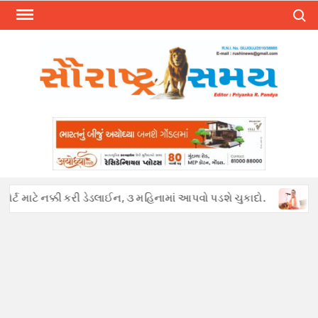
Skip
Search
to
content
્ટ માટે નક્કી કરી ડેડલાઈન, ૩ મહિનામાં આપવો પડશે ચુકાદો.
અફવાઓથી