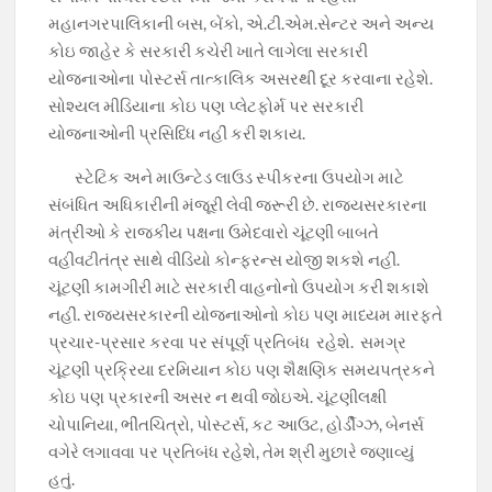
મહાનગરપાલિકાની બસ, બેંકો, એ.ટી.એમ.સેન્ટર અને અન્ય
કોઇ જાહેર કે સરકારી કચેરી ખાતે લાગેલા સરકારી
યોજનાઓના પોસ્ટર્સ તાત્કાલિક અસરથી દૂર કરવાના રહેશે.
સોશ્યલ મીડિયાના કોઇ પણ પ્લેટફોર્મ પર સરકારી
યોજનાઓની પ્રસિધ્ધિ નહીં કરી શકાય.
સ્ટેટિક અને માઉન્ટેડ લાઉડ સ્પીકરના ઉપયોગ માટે
સંબંધિત અધિકારીની મંજૂરી લેવી જરૂરી છે. રાજયસરકારના
મંત્રીઓ કે રાજકીય પક્ષના ઉમેદવારો ચૂંટણી બાબતે
વહીવટીતંત્ર સાથે વીડિયો કોન્ફરન્સ યોજી શકશે નહીં.
ચૂંટણી કામગીરી માટે સરકારી વાહનોનો ઉપયોગ કરી શકાશે
નહીં. રાજયસરકારની યોજનાઓનો કોઇ પણ માધ્યમ મારફતે
પ્રચાર-પ્રસાર કરવા પર સંપૂર્ણ પ્રતિબંધ રહેશે. સમગ્ર
ચૂંટણી પ્રક્રિયા દરમિયાન કોઇ પણ શૈક્ષણિક સમયપત્રકને
કોઇ પણ પ્રકારની અસર ન થવી જોઇએ. ચૂંટણીલક્ષી
ચોપાનિયા, ભીંતચિત્રો, પોસ્ટર્સ, કટ આઉટ, હોર્ડીંગ્ઝ, બેનર્સ
વગેરે લગાવવા પર પ્રતિબંધ રહેશે, તેમ શ્રી મુછારે જણાવ્યું
હતું.