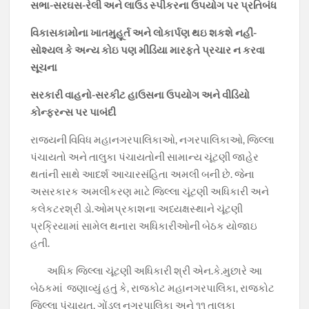
o
A
a
Li
સભા-સરઘસ-રેલી અને લાઉડ સ્પીકરના ઉપયોગ પર પ્રતિબંધ
o
p
m
n
વિકાસકામોના ખાતમુહૂર્ત અને લોકાર્પણ થઇ શકશે નહીં-
k
p
k
સોશ્યલ કે અન્ય કોઇ પણ મીડિયા મારફતે પ્રચાર ન કરવા
સૂચના
સરકારી વાહનો-સરકીટ હાઉસના ઉપયોગ અને વીડિયો
કોન્ફરન્સ પર પાબંદી
રાજયની વિવિધ મહાનગરપાલિકાઓ, નગરપાલિકાઓ, જિલ્લા
પંચાયતો અને તાલુકા પંચાયતોની સામાન્ય ચૂંટણી જાહેર
થતાંની સાથે આદર્શ આચારસંહિતા અમલી બની છે. જેના
અસરકારક અમલીકરણ માટે જિલ્લા ચૂંટણી અધિકારી અને
કલેકટરશ્રી ડો.ઓમપ્રકાશના અધ્યક્ષસ્થાને ચૂંટણી
પ્રક્રિયામાં સામેલ થનારા અધિકારીઓની બેઠક યોજાઇ
હતી.
અધિક જિલ્લા ચૂંટણી અધિકારી શ્રી એન.કે.મુછારે આ
બેઠકમાં જણાવ્યું હતું કે, રાજકોટ મહાનગરપાલિકા, રાજકોટ
જિલ્લા પંચાયત, ગોંડલ નગરપાલિકા અને ૧૧ તાલુકા