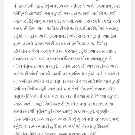
પંચાયતોની ચૂંટણીનું મતદાન ૨૬ એપ્રિલે અને મતગણત્રી ૨૮
એપ્રિલે યોજાશે. આ ચૂટણી અન્વયે અમલી બનેલી આદર્શ
આચારસંહિતાનું પાલન શાસક પક્ષ, તમામ રાજકીય પક્ષો અને
સરકારી વિભાગોના અધિકારીઓ અને કર્મચારીઓએ કરવાનું
રહેશે. મતદાન અને મતગણત્રી અંગે રાજય ચૂંટણી આયોગ
દ્વારા વખતો-વખત જારી કરાનારા પ્રતિબંધક આદેશોનું
સંબંધિત સર્વેએ અચૂક પાલન કરવાનું રહેશે. આ સમયગાળા
દરમ્યાન કોઇ પણ પ્રકારના વિકાસકામોના ખાતમુહૂર્ત કે
લોકાર્પણ થઇ શકશે નહીં. તમામ સરકારી અધિકારીઓ અને
કર્મચારીઓની બદલી-બઢતી પર પ્રતિબંધ રહેશે. વર્ગ ૩ અને ૪
ના કર્મચારીઓની કોઇ પણ પ્રકારની રજા માટે જિલ્લા ચૂંટણી
અધિકારીની મંજૂરી અને વર્ગ-૨ કે તેથી ઉપરની કક્ષાના કોઇ
પણ અધિકારીની કોઇ પણ પ્રકારની રજા માટે જિલ્લા ચૂંટણી
આયોગની મંજૂરી લેવી જરૂરી છે. કોઇ પણ પ્રકારના સભા-
સરઘસ-રેલી પૂર્વમંજૂરી વગર યોજી શકાશે નહીં. ચૂંટણીના
સમયગાળા દરમ્યાન હથિયારબંધીનું ચુસ્તપણે પાલન કરવાનું
રહેશે. લાઇસન્સધારી હથિયારધારકોએ તેમના હથિયારો
સંબંધિત પોલિસ સ્ટેશનમાં જમા કરાવવાના રહેશે.