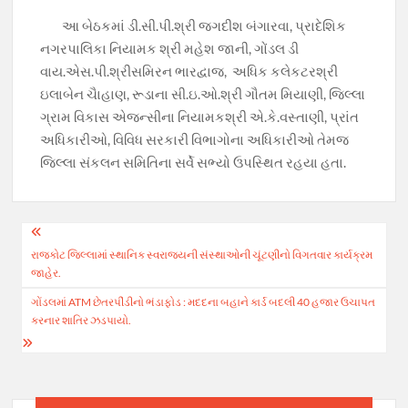
આ બેઠકમાં ડી.સી.પી.શ્રી જગદીશ બંગારવા, પ્રાદેશિક
નગરપાલિકા નિયામક શ્રી મહેશ જાની, ગોંડલ ડી
વાય.એસ.પી.શ્રીસમિરન ભારદ્વાજ, અધિક કલેકટરશ્રી
ઇલાબેન ચૈાહાણ, રૂડાના સી.ઇ.ઓ.શ્રી ગૌતમ મિયાણી, જિલ્લા
ગ્રામ વિકાસ એજન્સીના નિયામકશ્રી એ.કે.વસ્તાણી, પ્રાંત
અધિકારીઓ, વિવિધ સરકારી વિભાગોના અધિકારીઓ તેમજ
જિલ્લા સંકલન સમિતિના સર્વે સભ્યો ઉપસ્થિત રહયા હતા.
Post
રાજકોટ જિલ્લામાં સ્થાનિક સ્વરાજ્યની સંસ્થાઓની ચૂંટણીનો વિગતવાર કાર્યક્રમ
navigation
જાહેર.
ગોંડલમાં ATM છેતરપીંડીનો ભંડાફોડ : મદદના બહાને કાર્ડ બદલી 40 હજાર ઉચાપત
કરનાર શાતિર ઝડપાયો.