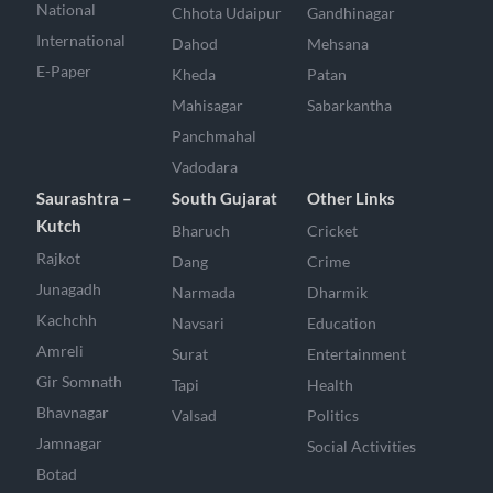
National
Chhota Udaipur
Gandhinagar
International
Dahod
Mehsana
E-Paper
Kheda
Patan
Mahisagar
Sabarkantha
Panchmahal
Vadodara
Saurashtra –
South Gujarat
Other Links
Kutch
Bharuch
Cricket
Rajkot
Dang
Crime
Junagadh
Narmada
Dharmik
Kachchh
Navsari
Education
Amreli
Surat
Entertainment
Gir Somnath
Tapi
Health
Bhavnagar
Valsad
Politics
Jamnagar
Social Activities
Botad