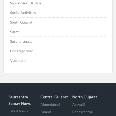
Saurashtra – Kutch
Social Activities
South Gujarat
Surat
Surendranagar
Uncategorized
Vadodara
Saurashtra
Central Gujarat
North Gujarat
Samay News
Ahmedabad
Aravalli
Latest News
Anand
Banaskantha