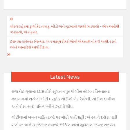
Post
ગોંડલ શહેરમાં ડુપ્લીકેટ તંબાકુ, બીડી અને ગુટખાનો જથ્થો ઝડપાયો – એક આરોપી
navigation
ઝડપાયો, એક ફરાર.
ઈરાનમાં ચારેતરફ ચિત્કાર: ૧૬૫ માસૂમ દીકરીઓની એકસાથે નીકળી અર્થી, રડતી
આંખે આખા દેશે આપી વિદાય.
Latest News
રાજકોટ ગ્રામ્ય LCB ટીમે સુલતાનપુર પોલીસ સ્ટેશન વિસ્તારના
નવાગામમાં થયેલી મોટી ઘરફોડ ચોરીનો ભેદ ઉકેલી, ચોરીના દાગીના
અને રીક્ષા સાથે પતિ-પત્નીને ઝડપી લીધા.
ચોટીલામાં ખનન માફિયાઓ પર મોટી કાર્યવાહી : બે સ્થળે દરોડા પાડી
૨ લોડર અને ૩ ટ્રેક્ટર કબજે, ₹48 લાખનો મુદ્દામાલ જપ્ત; સરપંચ