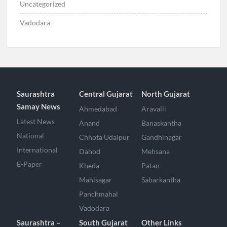
Uncategorized
Vadodara
Saurashtra
Central Gujarat
North Gujarat
Samay News
Ahmedabad
Aravalli
Latest News
Anand
Banaskantha
National
Chhota Udaipur
Gandhinagar
International
Dahod
Mehsana
E-Paper
Kheda
Patan
Mahisagar
Sabarkantha
Panchmahal
Vadodara
Saurashtra –
South Gujarat
Other Links