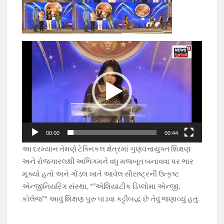
Video
Player
00:00
00:44
આ દરમ્યાન તેમણે ટેક્નિકલ ક્ષેત્રમાં ગુણવત્તાયુક્ત શિક્ષણ
અને રોજગારલક્ષી અભિગમને વધુ મજબૂત બનાવવા પર ભાર
મૂક્યો હતો અને ગોંડલ ખાતે આવેલ સૌરાષ્ટ્રની ઉત્કૃષ્ટ
એન્જીનિયરિંગ સંસ્થા, *”એશિયાટીક ડિપ્લોમા એન્જી.
કોલેજ”* આવું શિક્ષણ પુરુ પાડવા કટ્ટીબદ્ધ છે તેવું જણાવ્યું હતુ.