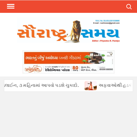
Skip
Search
to
content
ડલાઈન, ૩ મહિનામાં આપવો પડશે ચુકાદો.
અફવાઓથી હડકંપ : પેટ્રોલ ખ