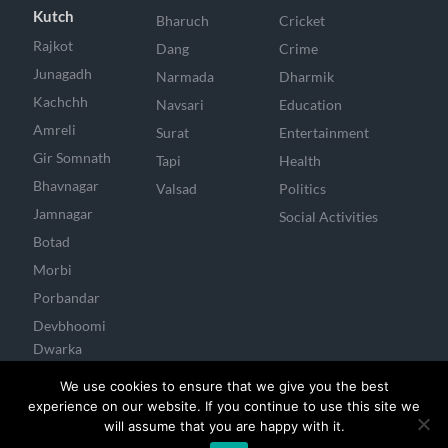
Kutch
Bharuch
Cricket
Rajkot
Dang
Crime
Junagadh
Narmada
Dharmik
Kachchh
Navsari
Education
Amreli
Surat
Entertainment
Gir Somnath
Tapi
Health
Bhavnagar
Valsad
Politics
Jamnagar
Social Activities
Botad
Morbi
Porbandar
Devbhoomi
Dwarka
Surendranagar
We use cookies to ensure that we give you the best
experience on our website. If you continue to use this site we
will assume that you are happy with it.