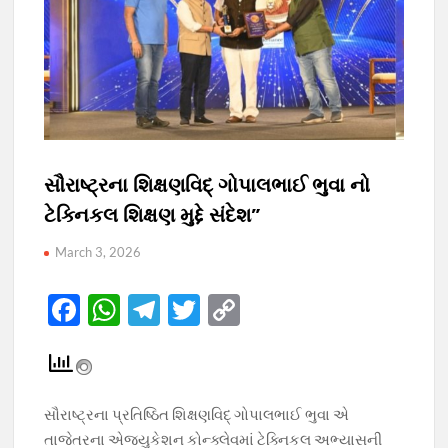
સૌરાષ્ટ્રના શિક્ષણવિદ્ ગોપાલભાઈ ભુવા નો
ટેક્નિકલ શિક્ષણ મુદ્દે સંદેશ”
March 3, 2026
F
W
T
T
C
ac
h
el
w
o
e
at
e
itt
p
b
s
gr
er
y
સૌરાષ્ટ્રના પ્રતિષ્ઠિત શિક્ષણવિદ્ ગોપાલભાઈ ભુવા એ
o
A
a
Li
તાજેતરના એજ્યુકેશન કોન્ક્લેવમાં ટેક્નિકલ અભ્યાસની