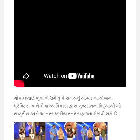
ગોપાલભાઈ ભુવાએ ઉમેર્યું કે સમયનું યોગ્ય આયોજન,
પ્રેક્ટિસ અનેકૌ શલ્ય વિકાસ દ્વારા ગુજરાતના વિદ્યાર્થીઓ
રાષ્ટ્રીય અને આંતરરાષ્ટ્રીય સ્તરે સફળતા મેળવી શકે છે.