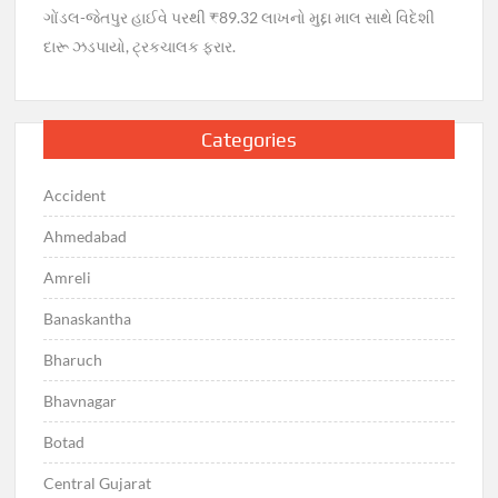
ગોંડલ-જેતપુર હાઈવે પરથી ₹89.32 લાખનો મુદ્દા માલ સાથે વિદેશી
દારૂ ઝડપાયો, ટ્રકચાલક ફરાર.
Categories
Accident
Ahmedabad
Amreli
Banaskantha
Bharuch
Bhavnagar
Botad
Central Gujarat