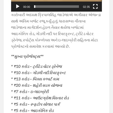
00:00
02:35
કારોબારી અધ્યક્ષ ક્રિપાલસિંહ જાડેજાએ અગીયાર એજન્ડા
સાથે અંતિમ બજેટ રજૂ કર્યું હતું. ધારાસભ્ય ગીતાબા
જાડેજાના માર્ગદર્શન હેઠળ તૈયાર થયેલા બજેટમાં
આઇકોનિક રોડ, ગોંડલી નદી પર રિવરફ્રન્ટ, ટ્રીટેડ વોટર
ડ્રેનેજ, સ્પોર્ટ્સ કોમ્પ્લેક્સ અને ઇ-લાઇબ્રેરી સહિતના મોટા
પ્રોજેક્ટનો સમાવેશ કરવામાં આવ્યો છે.
**મુખ્ય પ્રોજેક્ટ્સ:**
* ₹10 કરોડ – ટ્રીટેડ વોટર ડ્રેનેજ
* ₹10 કરોડ – ગોંડલી નદી રિવરફ્રન્ટ
* ₹13 કરોડ – બિક્સ કલ્વર્ટ કામ
* ₹20 કરોડ – શહેરી સડક યોજના
* ₹7 કરોડ – ઇ-લાઇબ્રેરી
* ₹11 કરોડ – આઉટગ્રોથ વિસ્તાર રોડ
* ₹5 કરોડ – રૂફટોપ સોલાર પાર્ક
* ₹5 કરોડ – આઇકોનિક રોડ