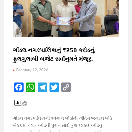
ગોંડલ નગરપાલિકાનું ₹250 કરોડનું
ફુલગુલાબી બજેટ સર્વાનુમતે મંજૂર.
February 12, 2026
F
W
T
T
C
ac
h
el
w
o
e
at
e
itt
p
b
s
gr
er
y
ગોંડલ નગરપાલિકાની વર્તમાન બોડીની અંતિમ જનરલ બોર્ડ
o
A
a
Li
બેઠકમાં ₹15 કરોડની પુરાંત સાથે કુલ ₹250 કરોડનું