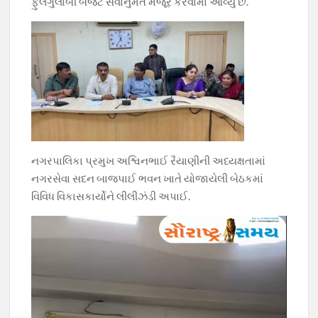
o
p
m
n
ફુલગુલાબી બજેટ સર્વાનુમતે મંજૂર કરવામાં આવ્યું છે.
k
p
k
નગરપાલિકા પ્રમુખ અશ્વિનભાઈ રૈયાણીની અધ્યક્ષતામાં
નગરસેવા સદન બાજપાઈ ભવન ખાતે યોજાયેલી બેઠકમાં
વિવિધ વિકાસકાર્યોને લીલીઝંડી અપાઈ.
Video
Player