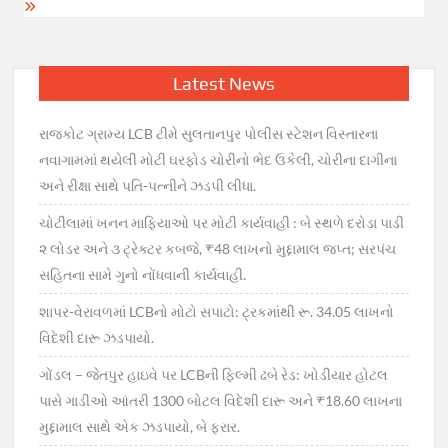
Latest News
રાજકોટ ગ્રામ્ય LCB ટીમે સુલતાનપુર પોલીસ સ્ટેશન વિસ્તારના
નવાગામમાં થયેલી મોટી ઘરફોડ ચોરીનો ભેદ ઉકેલી, ચોરીના દાગીના
અને રીક્ષા સાથે પતિ-પત્નીને ઝડપી લીધા.
ચોટીલામાં ખનન માફિયાઓ પર મોટી કાર્યવાહી : બે સ્થળે દરોડા પાડી
૨ લોડર અને ૩ ટ્રેક્ટર કબજે, ₹48 લાખનો મુદ્દામાલ જપ્ત; સરપંચ
સહિતના સામે ગુનો નોંધવાની કાર્યવાહી.
શાપર-વેરાવળમાં LCBનો મોટો સપાટો: ટ્રકમાંથી રૂ. 34.05 લાખનો
વિદેશી દારૂ ઝડપાયો.
ગોંડલ – જેતપુર હાઇવે પર LCBની ફિલ્મી ઢબે રેડ: ખોડીયાર હોટલ
પાસે ગાડીઓ આંતરી 1300 બોટલ વિદેશી દારૂ અને ₹18.60 લાખના
મુદ્દામાલ સાથે એક ઝડપાયો, બે ફરાર.