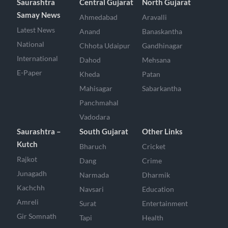
Saurashtra
Central Gujarat
North Gujarat
Samay News
Ahmedabad
Aravalli
Latest News
Anand
Banaskantha
National
Chhota Udaipur
Gandhinagar
International
Dahod
Mehsana
E-Paper
Kheda
Patan
Mahisagar
Sabarkantha
Panchmahal
Vadodara
Saurashtra –
South Gujarat
Other Links
Kutch
Bharuch
Cricket
Rajkot
Dang
Crime
Junagadh
Narmada
Dharmik
Kachchh
Navsari
Education
Amreli
Surat
Entertainment
Gir Somnath
Tapi
Health