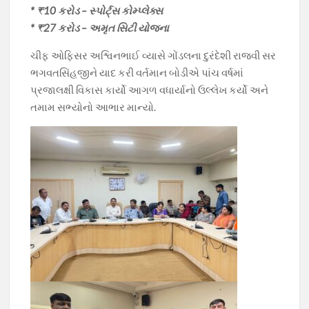
* ₹10 કરોડ – સ્પોર્ટ્સ કોમ્પ્લેક્સ
* ₹27 કરોડ – અમૃત સિટી યોજના
ચીફ ઓફિસર અશ્વિનભાઈ વ્યાસે ગોંડલના દુરંદેશી રાજવી સર
ભગવતસિંહજીને યાદ કરી વર્તમાન બોડીએ પાંચ વર્ષમાં
પ્રજાલક્ષી વિકાસ કાર્યો આગળ વધાર્યાનો ઉલ્લેખ કર્યો અને
તમામ સભ્યોનો આભાર માન્યો.