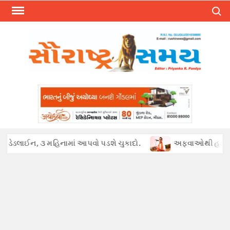
Skip
Search
to
content
ડલાઈન, ૩ મહિનામાં આપવો પડશે ચુકાદો.
અફવાઓથી હડકંપ : પેટ્રોલ 