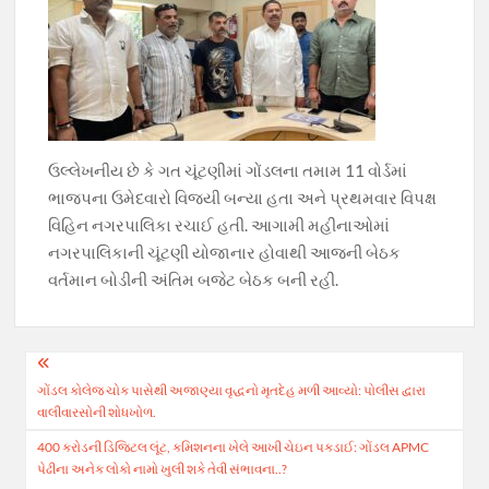
ઉલ્લેખનીય છે કે ગત ચૂંટણીમાં ગોંડલના તમામ 11 વોર્ડમાં
ભાજપના ઉમેદવારો વિજયી બન્યા હતા અને પ્રથમવાર વિપક્ષ
વિહિન નગરપાલિકા રચાઈ હતી. આગામી મહીનાઓમાં
નગરપાલિકાની ચૂંટણી યોજાનાર હોવાથી આજની બેઠક
વર્તમાન બોડીની અંતિમ બજેટ બેઠક બની રહી.
Post
ગોંડલ કોલેજ ચોક પાસેથી અજાણ્યા વૃદ્ધનો મૃતદેહ મળી આવ્યો: પોલીસ દ્વારા
navigation
વાલીવારસોની શોધખોળ.
400 કરોડની ડિજિટલ લૂંટ, કમિશનના ખેલે આખી ચેઇન પકડાઈ: ગોંડલ APMC
પેઢીના અનેક લોકો નામો ખુલી શકે તેવી સંભાવના..?