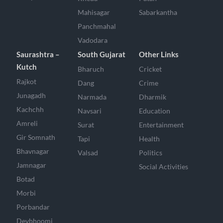
Mahisagar
Sabarkantha
Panchmahal
Vadodara
Saurashtra –
South Gujarat
Other Links
Kutch
Bharuch
Cricket
Rajkot
Dang
Crime
Junagadh
Narmada
Dharmik
Kachchh
Navsari
Education
Amreli
Surat
Entertainment
Gir Somnath
Tapi
Health
Bhavnagar
Valsad
Politics
Jamnagar
Social Activities
Botad
Morbi
Porbandar
Devbhoomi