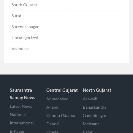
South Gujarat
Surat
Surendranagar
Uncategorized
Vadodara
Saurashtra
Central Gujarat
North Gujarat
Samay News
Ahmedabad
Aravalli
Latest News
Anand
Banaskantha
National
Chhota Udaipur
Gandhinagar
International
Dahod
Mehsana
E-Paper
Kheda
Patan