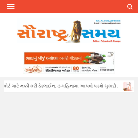
Skip
Search
to
content
ર્ટ માટે નક્કી કરી ડેડલાઈન, ૩ મહિનામાં આપવો પડશે ચુકાદો.
અફવાઓથ