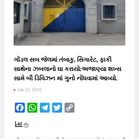
ગોંડલ સબ જેલમાં તંબાકુ, સિગારેટ, ફાકી
સાથેના ઝબલાનો ઘા કરાયો:અજાણ્યા શખ્સ
સામે બી ડિવિઝન માં ગુનો નોંધવામાં આવ્યો.
July 31, 2025
F
W
T
T
C
ac
h
el
w
o
e
at
e
itt
p
b
s
gr
er
y