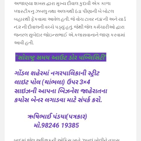
અજાણ્યા શખસ દ્વારા મુખ્ય દીવાલ કુદાવી એક કાળા
પ્લાસ્ટીકનુ ઝબલુ તથા અલગથી ઠંડા પીણાની બે બોટલ
બહારથી ફેંકવામા આવેલ હતી. જે વોચ ટાવર નં.૪ ની અને યાર્ડ
નં.૨ ની દીવાલની વચ્ચે પડ્યું હતું. જેથી જેલ કર્મચારીઓ દ્વારા
જનરલ સુબેદાર જોઇન્સભાઈ એ.કલાસવાનાને જાણ કરવામાં
આવી હતી.
બાદમાં જેલ અધિક્ષકની ઓફિસ ખાતે ઝબલું ખોલીને તપાસ