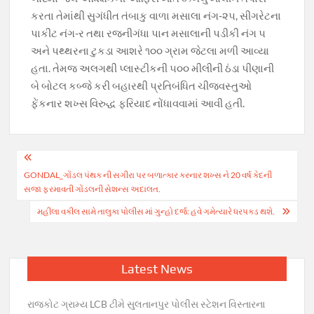
કરતા તેમાંથી સુગંધીત તંબાકુ વાળા મસાલા નંગ-૨૫, સીગરેટના
પાકીટ નંગ-ર તથા રજનીગંધા પાન મસાલાની પડીકી નંગ ૫
અને પથ્થરના ટુકડા આશરે ૧૦૦ ગ્રામ જેટલા મળી આવ્યા
હતા. તેમજ અલગથી પ્લાસ્ટીકની ૫૦૦ મીલીની ઠંડા પીણાની
બે બોટલ કબ્જે કરી બહારથી પ્રતિબંધિત ચીજવસ્તુઓ
ફેંકનાર શખ્સ વિરુદ્ધ ફરિયાદ નોંધાવવામાં આવી હતી.
Post
GONDAL_ગોંડલ પંથક ની સગીરા પર બળાત્કાર કરનાર શખ્સ ને 20 વર્ષ કેદની
navigation
સજા ફરમાવતી ગોંડલની સેશન્સ અદાલત.
મહીલા વકીલ સામે તાલુકા પોલીસ માં ગુન્હો દર્જ: હવે ગમેત્યારે ધરપકડ થશે.
Latest News
રાજકોટ ગ્રામ્ય LCB ટીમે સુલતાનપુર પોલીસ સ્ટેશન વિસ્તારના