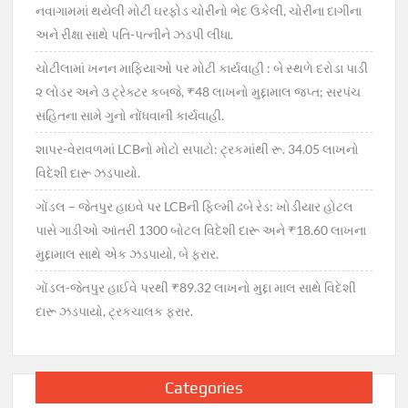
નવાગામમાં થયેલી મોટી ઘરફોડ ચોરીનો ભેદ ઉકેલી, ચોરીના દાગીના
અને રીક્ષા સાથે પતિ-પત્નીને ઝડપી લીધા.
ચોટીલામાં ખનન માફિયાઓ પર મોટી કાર્યવાહી : બે સ્થળે દરોડા પાડી
૨ લોડર અને ૩ ટ્રેક્ટર કબજે, ₹48 લાખનો મુદ્દામાલ જપ્ત; સરપંચ
સહિતના સામે ગુનો નોંધવાની કાર્યવાહી.
શાપર-વેરાવળમાં LCBનો મોટો સપાટો: ટ્રકમાંથી રૂ. 34.05 લાખનો
વિદેશી દારૂ ઝડપાયો.
ગોંડલ – જેતપુર હાઇવે પર LCBની ફિલ્મી ઢબે રેડ: ખોડીયાર હોટલ
પાસે ગાડીઓ આંતરી 1300 બોટલ વિદેશી દારૂ અને ₹18.60 લાખના
મુદ્દામાલ સાથે એક ઝડપાયો, બે ફરાર.
ગોંડલ-જેતપુર હાઈવે પરથી ₹89.32 લાખનો મુદ્દા માલ સાથે વિદેશી
દારૂ ઝડપાયો, ટ્રકચાલક ફરાર.
Categories