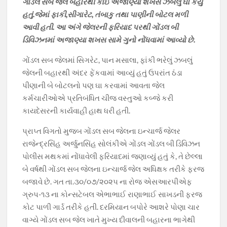
ગોંડલ સબ જેલ બહારથી કોઇ અજાણ્યા શખસે ઝંબલુ ઘા કર્યું
o
A
a
Li
હતું.જેમાં ફાકી,સીગારેટ, તંબાકુ તથા પાણીની બોટલ મળી
o
p
m
n
આવી હતી. આ અંગે જેલરની ફરિયાદ પરથી ગોંડલ બી
ડિવિઝનમાં અજાણ્યા શખસ સામે ગુનો નોંધવામાં આવ્યો છે.
k
p
k
ગોંડલ સબ જેલમાં સિગરેટ, પાન મસાલા, ફાંકી ભરેલું ઝબલું
જેલની બહારથી અંદર ફેંકવામાં આવ્યું હતું ઉપરાંત ઠંડા
પીણાની બે બોટલનો પણ ઘા કરવામાં આવતા જેલ
કર્મચારીઓએ પ્રતિબંધિત ચીજ વસ્તુઓ કબ્જે કરી
કાયદેસરની કાર્યવાહી હાથ ધરી હતી.
પ્રાપ્ત વિગતો મુજબ ગોંડલ સબ જેલના ઇન્ચાર્જ જેલર
રાજેન્દ્રસિંહ અર્જુનસિંહ સોલંકીએ ગોંડલ ગોંડલ બી ડિવિઝન
પોલીસ મથકમાં નોંધાવેલી ફરિયાદમાં જણાવ્યું હતું કે, તે છેલ્લા
બે વર્ષથી ગોંડલ સબ જેલના ઇન્ચાર્જ જેલ અધિક્ષક તરીકે ફરજ
બજાવે છે. ગત તા.૩૦/૦૭/૨૦૨૫ ના રોજ એસઆરપીએફ
ગ્રુપ-૧૩ ના કોન્સટેબલ એભાભાઈ રાણાભાઈ સાખડની ફરજ
કોટ પાળી ગાર્ડ તરીકે હતી. દરમિયાન બપોરે આશરે પોણા ચાર
વાગ્યે ગોંડલ સબ જેલ ખાતે મુખ્ય દીવાલની બહારના ભાગેથી