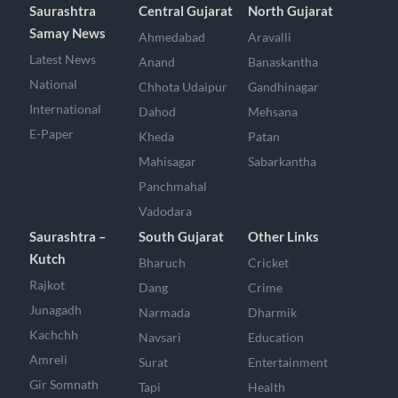
Saurashtra
Central Gujarat
North Gujarat
Samay News
Ahmedabad
Aravalli
Latest News
Anand
Banaskantha
National
Chhota Udaipur
Gandhinagar
International
Dahod
Mehsana
E-Paper
Kheda
Patan
Mahisagar
Sabarkantha
Panchmahal
Vadodara
Saurashtra –
South Gujarat
Other Links
Kutch
Bharuch
Cricket
Rajkot
Dang
Crime
Junagadh
Narmada
Dharmik
Kachchh
Navsari
Education
Amreli
Surat
Entertainment
Gir Somnath
Tapi
Health