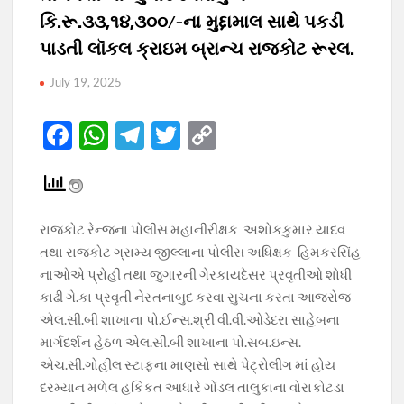
કિ.રૂ.૩૩,૧૪,૩૦૦/-ના મુદ્દામાલ સાથે પકડી
પાડતી લૉકલ ક્રાઇમ બ્રાન્ચ રાજકોટ રૂરલ.
July 19, 2025
F
W
T
T
C
ac
h
el
w
o
e
at
e
itt
p
b
s
gr
er
y
રાજકોટ રેન્જના પોલીસ મહાનીરીક્ષક અશોકકુમાર યાદવ
o
A
a
Li
તથા રાજકોટ ગ્રામ્ય જીલ્લાના પોલીસ અધિક્ષક હિમકરસિંહ
o
p
m
n
નાઓએ પ્રોહી તથા જુગારની ગેરકાયદેસર પ્રવૃતીઓ શોધી
કાઢી ગે.કા પ્રવૃતી નેસ્તનાબુદ કરવા સુચના કરતા આજરોજ
k
p
k
એલ.સી.બી શાખાના પો.ઈન્સ.શ્રી વી.વી.ઓડેદરા સાહેબના
માર્ગદર્શન હેઠળ એલ.સી.બી શાખાના પો.સબ.ઇન્સ.
એચ.સી.ગોહીલ સ્ટાફના માણસો સાથે પેટ્રોલીંગ માં હોય
દરમ્યાન મળેલ હકિકત આધારે ગોંડલ તાલુકાના વોરાકોટડા