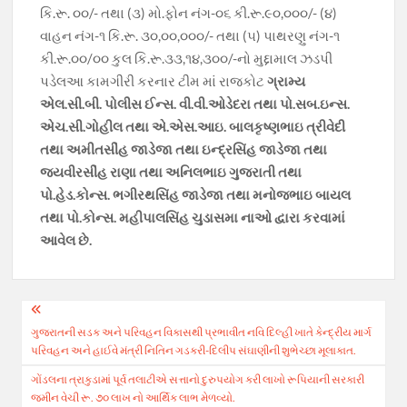
કિ.રૂ. ૦૦/- તથા (૩) મો.ફોન નંગ-૦૬ કી.રૂ.૯૦,૦૦૦/- (૪)
વાહન નંગ-૧ કિ.રૂ. ૩૦,૦૦,૦૦૦/- તથા (૫) પાથરણુ નંગ-૧
કી.રૂ.૦૦/૦૦ કુલ કિ.રૂ.૩૩,૧૪,૩૦૦/-નો મુદ્દામાલ ઝડપી
પડેલઆ કામગીરી કરનાર ટીમ માં રાજકોટ
ગ્રામ્ય
એલ.સી.બી. પોલીસ ઈન્સ. વી.વી.ઓડેદરા તથા પો.સબ.ઇન્સ.
એચ.સી.ગોહીલ તથા એ.એસ.આઇ. બાલકૃષ્ણભાઇ ત્રીવેદી
તથા અમીતસીંહ જાડેજા તથા ઇન્દ્રસિંહ જાડેજા તથા
જયવીરસીંહ રાણા તથા અનિલભાઇ ગુજરાતી તથા
પો.હેડ.કોન્સ. ભગીરથસિંહ જાડેજા તથા મનોજભાઇ બાયલ
તથા પો.કોન્સ. મહીપાલસિંહ ચુડાસમા નાઓ દ્વારા કરવામાં
આવેલ છે.
Post
ગુજરાતની સડક અને પરિવહન વિકાસથી પ્રભાવીત નવિ દિલ્હી ખાતે કેન્દ્રીય માર્ગ
navigation
પરિવહન અને હાઈવે મંત્રી નિતિન ગડકરી-દિલીપ સંઘાણીની શુભેચ્છા મૂલાકાત.
ગોંડલના ત્રાકુડામાં પૂર્વ તલાટીએ સત્તાનો દુરુપયોગ કરી લાખો રૂપિયાની સરકારી
જમીન વેચી રૂ. ૭૦ લાખ નો આર્થિક લાભ મેળવ્યો.