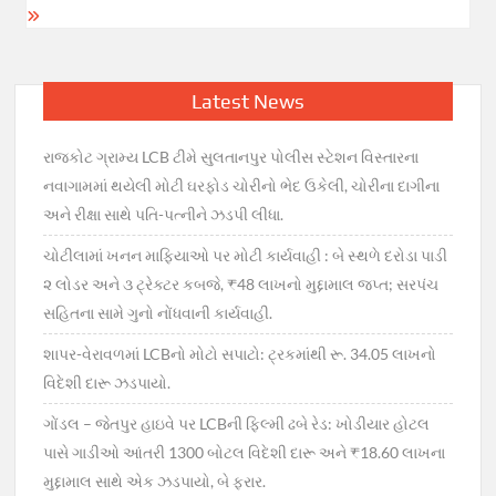
Latest News
રાજકોટ ગ્રામ્ય LCB ટીમે સુલતાનપુર પોલીસ સ્ટેશન વિસ્તારના
નવાગામમાં થયેલી મોટી ઘરફોડ ચોરીનો ભેદ ઉકેલી, ચોરીના દાગીના
અને રીક્ષા સાથે પતિ-પત્નીને ઝડપી લીધા.
ચોટીલામાં ખનન માફિયાઓ પર મોટી કાર્યવાહી : બે સ્થળે દરોડા પાડી
૨ લોડર અને ૩ ટ્રેક્ટર કબજે, ₹48 લાખનો મુદ્દામાલ જપ્ત; સરપંચ
સહિતના સામે ગુનો નોંધવાની કાર્યવાહી.
શાપર-વેરાવળમાં LCBનો મોટો સપાટો: ટ્રકમાંથી રૂ. 34.05 લાખનો
વિદેશી દારૂ ઝડપાયો.
ગોંડલ – જેતપુર હાઇવે પર LCBની ફિલ્મી ઢબે રેડ: ખોડીયાર હોટલ
પાસે ગાડીઓ આંતરી 1300 બોટલ વિદેશી દારૂ અને ₹18.60 લાખના
મુદ્દામાલ સાથે એક ઝડપાયો, બે ફરાર.