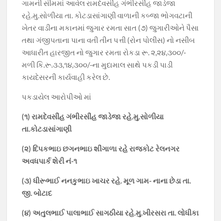
ગામની સીમમાં આવેલ રામદેવસીંહ ગંભીરસીંહ જાડેજા
રહે.મુ.સોળીયા તા. કોટડાસાંગાણી વાળાની કબ્જા ભોગવટાની
ખેતર વાડીના મકાનમાં જુગાર રમતા સાત (૭) જુગારીઓને પૈસા
તથા ગંજીપતાના પાના વતી તીન પત્તી (રોન પોલીસ) નો નસીબ
આધારીત હારજીત નો જુગાર રમતા રોકડા રૂ. ૨,૨૪,૩૦૦/-
મળી કિ.રૂ.૩૩,૧૪,૩૦૦/-ના મુદામાલ સાથે પકડી પાડી
કાયદેસરની કાર્યવાહી કરેલ છે.
પકડાયેલ આરોપીઓ માં
(૧) રામદેવસીંહ ગંભીરસીંહ જાડેજા રહે.મુ.સોળીયા
તા.કોટડાસાંગાણી
(૨) દિપકભાઇ છગનભાઇ શીંગાળા રહે રાજકોટ રેલનગર
અવધપાર્ક શેરી નં-૧
(૩) ધીરૂભાઈ નનકુભાઇ ખાચર રહે. મૂળ ગામ- નાના છેડા તા.
જી. બોટાદ
(૪) અતુલભાઈ પાલાભાઈ સાગઠીયા રહે.મુ.ખીરસરા તા. લોધીકા