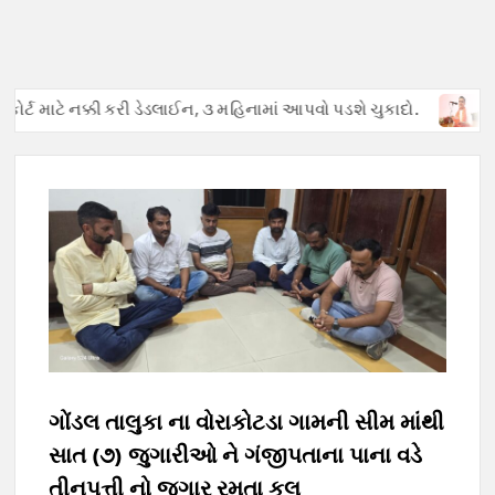
ર્ટ માટે નક્કી કરી ડેડલાઈન, ૩ મહિનામાં આપવો પડશે ચુકાદો.
અફવાઓથ
ગોંડલ તાલુકા ના વોરાકોટડા ગામની સીમ માંથી
સાત (૭) જુગારીઓ ને ગંજીપતાના પાના વડે
તીનપત્તી નો જુગાર રમતા કુલ