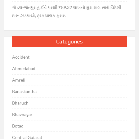
ગોંડલ-જેતપુર હાઈવે પરથી ₹89.32 લાખનો મુદ્દા માલ સાથે વિદેશી
દારૂ ઝડપાયો, ટ્રકચાલક ફરાર.
Categories
Accident
Ahmedabad
Amreli
Banaskantha
Bharuch
Bhavnagar
Botad
Central Gujarat