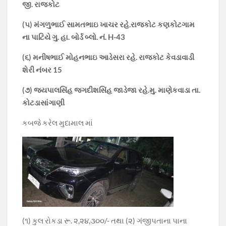
જી. રાજકોટ
(૫) મંગળુભાઈ સામતભાઇ ખાચર રહે.રાજકોટ કણકોટગામ
ના પાટિયે ગુ. હા. બોર્ડ બ્લો. નં. H-43
(૬) મનીષભાઈ મોહનભાઇ આડેસરા રહે. રાજકોટ કેવડાવાડી
શેરી નંબર 15
(૭) જયપાલસિંહ જગદીશસિંહ જાડેજા રહે.મુ. માણેકવાડા તા.
કોટડાસાંગાણી
કબજે કરેલ મુદામાલ માં
(૧) કુલ રોકડા રૂ. ૨,૨૪,૩૦૦/- તથા (૨) ગંજીપતાના પાના