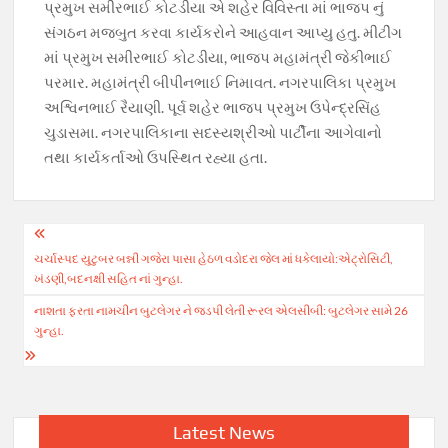
પ્રમુખ સમીરભાઈ કોટડીયા એ શહેર વિવિસ્તા માં ભાજપ નું
સંગઠન મજબુત કરવા કાર્યકરોને આહવાન આપ્યુ હતુ. મીટીંગ
માં પ્રમુખ સમીરભાઈ કોટડીયા, ભાજપ મહામંત્રી જેકીભાઈ
પરમાર. મહામંત્રી બીપીનભાઈ નિમાવત. નગરપાલિકા પ્રમુખ
અશ્વિનભાઈ રૈયાણી. પૂર્વ શહેર ભાજપ પ્રમુખ ઉપેન્દ્રસિંહ
ચુડાસમા. નગરપાલિકાના સદસ્યશ્રીઓ પાર્ટીના આગેવાનો
તથા કાર્યકર્તાઓ ઉપસ્થિત રહ્યા હતા.
Post
ચર્ચાસ્પદ યુટુબર બન્ની ગજેરા પાસા હેઠળ વડોદરા જેલ માં ધકેલાયો:એટ્રોસિટી,
navigation
ખંડણી,બદનક્ષી સહિત નાં ગુન્હા.
નાશતા ફરતા નામચીન બુટલેગર ને જડપી લેતી રૂરલ એલસીબી: બુટલેગર સામે 26
ગુન્હા.
Latest News