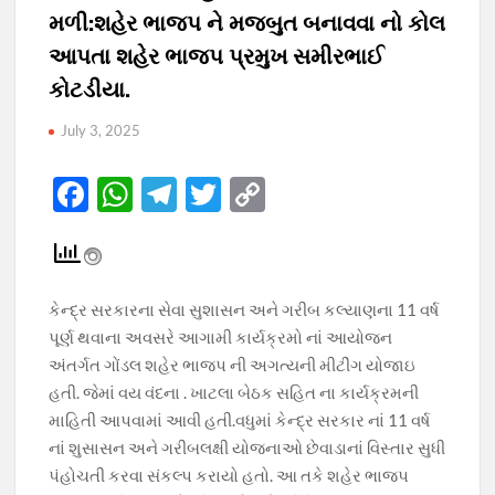
મળી:શહેર ભાજપ ને મજબુત બનાવવા નો કોલ
આપતા શહેર ભાજપ પ્રમુખ સમીરભાઈ
કોટડીયા.
July 3, 2025
F
W
T
T
C
ac
h
el
w
o
e
at
e
itt
p
b
s
gr
er
y
કેન્દ્ર સરકારના સેવા સુશાસન અને ગરીબ કલ્યાણના 11 વર્ષ
o
A
a
Li
પૂર્ણ થવાના અવસરે આગામી કાર્યક્રમો નાં આયોજન
o
p
m
n
અંતર્ગત ગોંડલ શહેર ભાજપ ની અગત્યની મીટીંગ યોજાઇ
હતી. જેમાં વય વંદના . ખાટલા બેઠક સહિત ના કાર્યક્રમની
k
p
k
માહિતી આપવામાં આવી હતી.વધુમાં કેન્દ્ર સરકાર નાં 11 વર્ષ
નાં શુસાસન અને ગરીબલક્ષી યોજનાઓ છેવાડાનાં વિસ્તાર સુધી
પંહોચતી કરવા સંકલ્પ કરાયો હતો. આ તકે શહેર ભાજપ