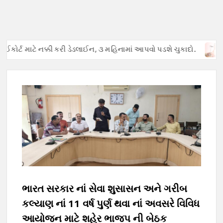
ઈકોર્ટ માટે નક્કી કરી ડેડલાઈન, ૩ મહિનામાં આપવો પડશે ચુકાદો.
અફવ
ભારત સરકાર નાં સેવા શુસાસન અને ગરીબ
કલ્યાણ નાં 11 વર્ષ પુર્ણ થવા નાં અવસરે વિવિધ
આયોજન માટે શહેર ભાજપ ની બેઠક