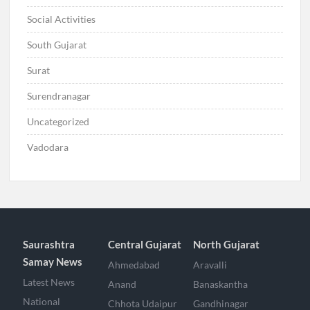
Social Activities
South Gujarat
Surat
Surendranagar
Uncategorized
Vadodara
Saurashtra
Central Gujarat
North Gujarat
Samay News
Ahmedabad
Aravalli
Latest News
Anand
Banaskantha
National
Chhota Udaipur
Gandhinagar