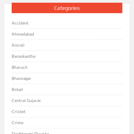
Categories
Accident
Ahmedabad
Amreli
Banaskantha
Bharuch
Bhavnagar
Botad
Central Gujarat
Cricket
Crime
Devbhoomi Dwarka