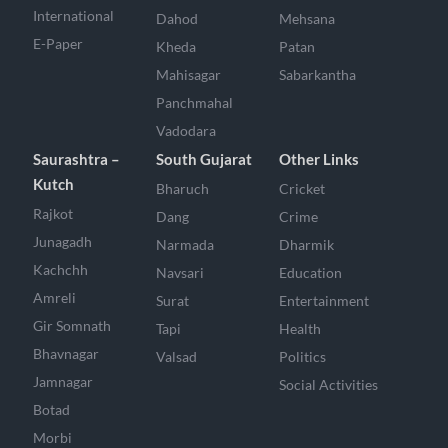
International
Dahod
Mehsana
E-Paper
Kheda
Patan
Mahisagar
Sabarkantha
Panchmahal
Vadodara
Saurashtra –
South Gujarat
Other Links
Kutch
Bharuch
Cricket
Rajkot
Dang
Crime
Junagadh
Narmada
Dharmik
Kachchh
Navsari
Education
Amreli
Surat
Entertainment
Gir Somnath
Tapi
Health
Bhavnagar
Valsad
Politics
Jamnagar
Social Activities
Botad
Morbi