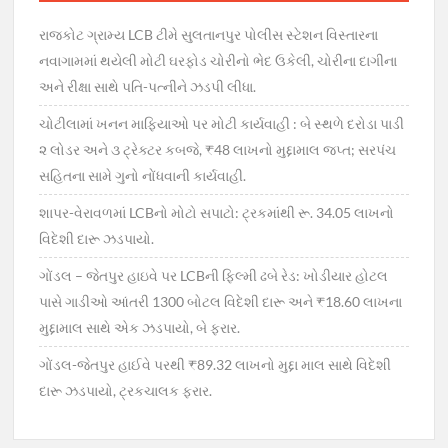
રાજકોટ ગ્રામ્ય LCB ટીમે સુલતાનપુર પોલીસ સ્ટેશન વિસ્તારના
નવાગામમાં થયેલી મોટી ઘરફોડ ચોરીનો ભેદ ઉકેલી, ચોરીના દાગીના
અને રીક્ષા સાથે પતિ-પત્નીને ઝડપી લીધા.
ચોટીલામાં ખનન માફિયાઓ પર મોટી કાર્યવાહી : બે સ્થળે દરોડા પાડી
૨ લોડર અને ૩ ટ્રેક્ટર કબજે, ₹48 લાખનો મુદ્દામાલ જપ્ત; સરપંચ
સહિતના સામે ગુનો નોંધવાની કાર્યવાહી.
શાપર-વેરાવળમાં LCBનો મોટો સપાટો: ટ્રકમાંથી રૂ. 34.05 લાખનો
વિદેશી દારૂ ઝડપાયો.
ગોંડલ – જેતપુર હાઇવે પર LCBની ફિલ્મી ઢબે રેડ: ખોડીયાર હોટલ
પાસે ગાડીઓ આંતરી 1300 બોટલ વિદેશી દારૂ અને ₹18.60 લાખના
મુદ્દામાલ સાથે એક ઝડપાયો, બે ફરાર.
ગોંડલ-જેતપુર હાઈવે પરથી ₹89.32 લાખનો મુદ્દા માલ સાથે વિદેશી
દારૂ ઝડપાયો, ટ્રકચાલક ફરાર.