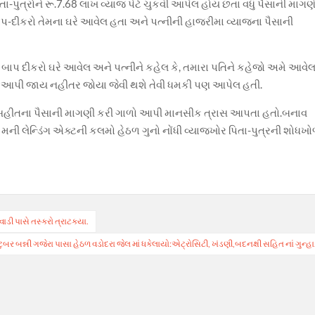
ા-પુત્રોને રૂ.7.68 લાખ વ્યાજ પેટે ચુકવી આપેલ હોય છતા વધું પૈસાની માગણ
ાપ-દીકરો તેમના ઘરે આવેલ હતા અને પત્નીની હાજરીમા વ્યાજના પૈસાની
ે બાપ દીકરો ઘરે આવેલ અને પત્નીને કહેલ કે, તમારા પતિને કહેજો અમે આવે
ી આપી જાય નહીતર જોયા જેવી થશે તેવી ધમકી પણ આપેલ હતી.
સહીતના પૈસાની માગણી કરી ગાળો આપી માનસીક ત્રાસ આપતા હતો.બનાવ
 મની લેન્ડિંગ એક્ટની કલમો હેઠળ ગુનો નોંધી વ્યાજખોર પિતા-પુત્રની શોધખ
ાડી પાસે તસ્કરો ત્રાટકયા.
ટુબર બન્ની ગજેરા પાસા હેઠળ વડોદરા જેલ માં ધકેલાયો:એટ્રોસિટી, ખંડણી,બદનક્ષી સહિત નાં ગુન્હા