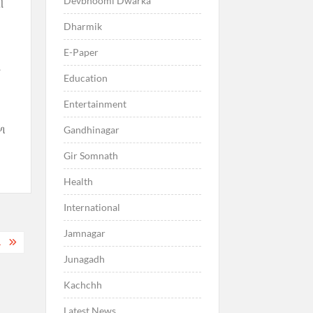
Devbhoomi Dwarka
ી
Dharmik
E-Paper
લ
Education
Entertainment
ોળ
Gandhinagar
Gir Somnath
Health
International
Jamnagar
.
Junagadh
Kachchh
Latest News