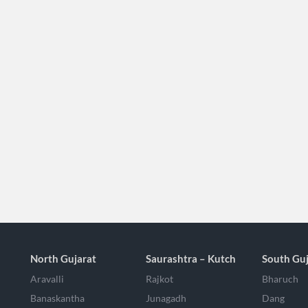
North Gujarat
Saurashtra – Kutch
South Guj
Aravalli
Rajkot
Bharuch
Banaskantha
Junagadh
Dang