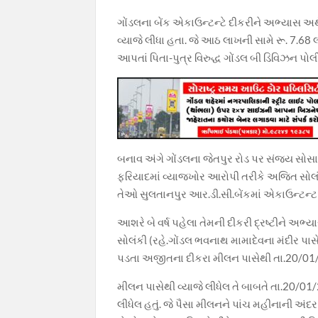
b
s
gr
er
y
ગોંડલના બેંક એકાઉન્ટન્ટે દીકરીને અભ્યાસ અર
o
A
a
Li
વ્યાજે લીધા હતા. જે આઠ લાખની સામે રૂ. 7.68
o
p
m
n
આપતાં પિતા-પુત્ર વિરુદ્ધ ગોંડલ બી ડિવિઝન પોલી
k
p
k
બનાવ અંગે ગોંડલના જેતપુર રોડ પર સંજય સોસાય
ફરિયાદમાં વ્યાજખોર આરોપી તરીકે અજિત સોલંક
તેઓ સુલતાનપુર આર.ડી.સી.બેંકમાં એકાઉન્ટન્ટ ત
આશરે બે વર્ષ પહેલા તેમની દીકરી દ્રષ્ટીને 
સોલંકી (રહે.ગોંડલ ભવનાથ મામાદેવના મંદીર પા
પડતા અજીતના દીકરા મીલન પાસેથી તા.20/01/2
મીલન પાસેથી વ્યાજે લીધેલ તે બાબતે તા.20/0
લીધેલ હતું. જે પૈસા મીલનને પાંચ મહીનાની અંદ