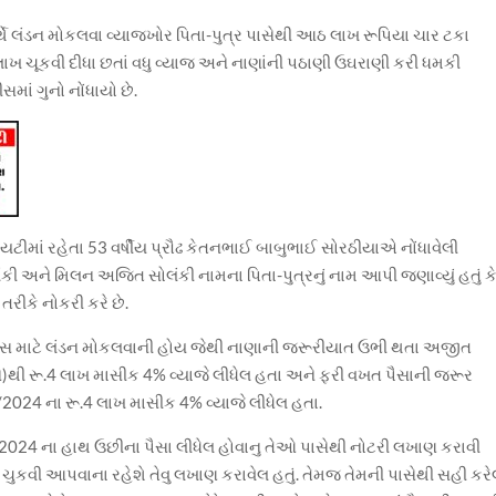
્થે લંડન મોકલવા વ્યાજખોર પિતા-પુત્ર પાસેથી આઠ લાખ રૂપિયા ચાર ટકા
 લાખ ચૂકવી દીધા છતાં વધુ વ્યાજ અને નાણાંની પઠાણી ઉઘરાણી કરી ધમકી
સમાં ગુનો નોંધાયો છે.
ટીમાં રહેતા 53 વર્ષીય પ્રૌઢ કેતનભાઈ બાબુભાઈ સોરઠીયાએ નોંધાવેલી
ી અને મિલન અજિત સોલંકી નામના પિતા-પુત્રનું નામ આપી જણાવ્યું હતું કે
રીકે નોકરી કરે છે.
અભ્યાસ માટે લંડન મોકલવાની હોય જેથી નાણાની જરૂરીયાત ઉભી થતા અજીત
સે)થી રૂ.4 લાખ માસીક 4% વ્યાજે લીધેલ હતા અને ફરી વખત પૈસાની જરૂર
024 ના રૂ.4 લાખ માસીક 4% વ્યાજે લીધેલ હતા.
1/2024 ના હાથ ઉછીના પૈસા લીધેલ હોવાનુ તેઓ પાસેથી નોટરી લખાણ કરાવી
ર ચુકવી આપવાના રહેશે તેવુ લખાણ કરાવેલ હતું. તેમજ તેમની પાસેથી સહી કર