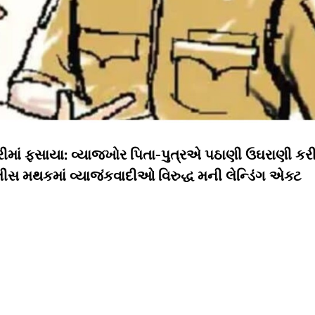
ોરીમાં ફસાયા: વ્યાજખોર પિતા-પુત્રએ પઠાણી ઉઘરાણી કર
સ મથકમાં વ્યાજંકવાદીઓ વિરુદ્ધ મની લેન્ડિંગ એક્ટ