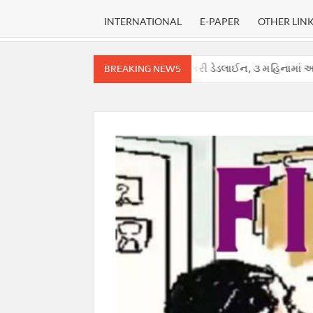
INTERNATIONAL
E-PAPER
OTHER LIN
નહીં, સુપ્રીમ કોર્ટે હાઈકોર્ટ માટે નક્કી કરી ડેડલાઈન, ૩ મહિનામાં આપવો પડશે
BREAKING NEWS