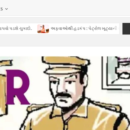
KS
 ચુકાદો.
અફવાઓથી હડકંપ : પેટ્રોલ ખૂટ્યાની ખોટી વાતોથી ગુજ