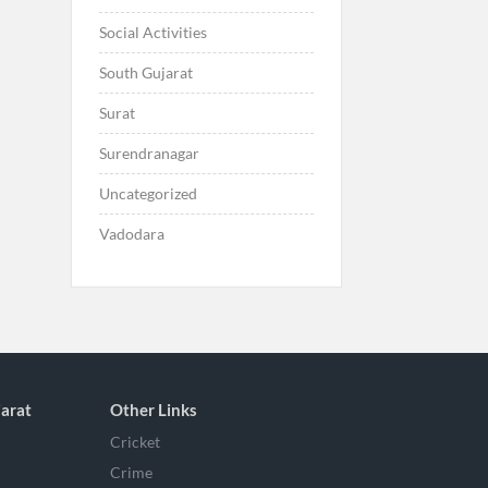
Social Activities
South Gujarat
Surat
Surendranagar
Uncategorized
Vadodara
arat
Other Links
Cricket
Crime