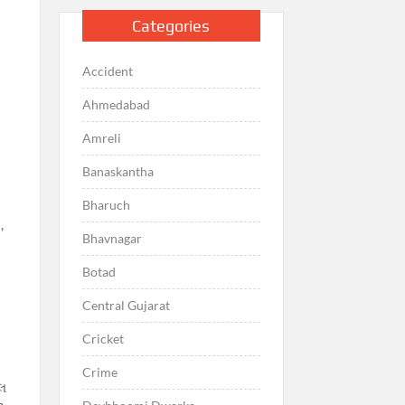
Categories
Accident
Ahmedabad
Amreli
Banaskantha
Bharuch
,
Bhavnagar
Botad
Central Gujarat
Cricket
Crime
ેલ