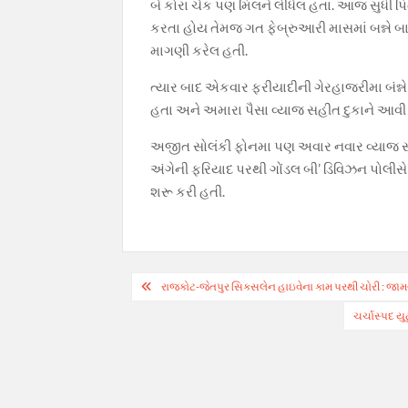
બે કોરા ચેક પણ મિલને લીધેલ હતા. આજ સુધી પિત
કરતા હોય તેમજ ગત ફેબ્રુઆરી માસમાં બન્ને બ
માગણી કરેલ હતી.
ત્યાર બાદ એકવાર ફરીયાદીની ગેરહાજરીમા બંન્ન
હતા અને અમારા પૈસા વ્યાજ સહીત દુકાને આવ
અજીત સોલંકી ફોનમા પણ અવાર નવાર વ્યાજ 
અંગેની ફરિયાદ પરથી ગોંડલ બી’ ડિવિઝન પોલીસે
શરૂ કરી હતી.
Post
રાજકોટ-જેતપુર સિક્સલેન હાઇવેના કામ પરથી ચોરી : જામવ
navigation
ચર્ચાસ્પદ યુ