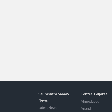
Saurashtra Samay
Central Gujarat
News
Ahmedabad
Latest News
Anand