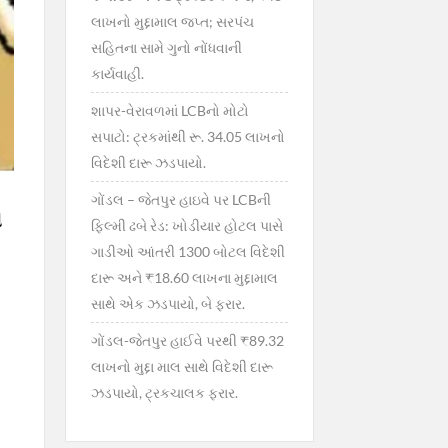
લાખનો મુદ્દામાલ જપ્ત; સરપંચ
સહિતના સામે ગુનો નોંધવાની
કાર્યવાહી.
શાપર-વેરાવળમાં LCBનો મોટો
સપાટો: ટ્રકમાંથી રૂ. 34.05 લાખનો
વિદેશી દારૂ ઝડપાયો.
ગોંડલ – જેતપુર હાઇવે પર LCBની
ી
ફિલ્મી ઢબે રેડ: ખોડીયાર હોટલ પાસે
ગાડીઓ આંતરી 1300 બોટલ વિદેશી
દારૂ અને ₹18.60 લાખના મુદ્દામાલ
સાથે એક ઝડપાયો, બે ફરાર.
ગોંડલ-જેતપુર હાઈવે પરથી ₹89.32
લાખનો મુદ્દા માલ સાથે વિદેશી દારૂ
ઝડપાયો, ટ્રકચાલક ફરાર.