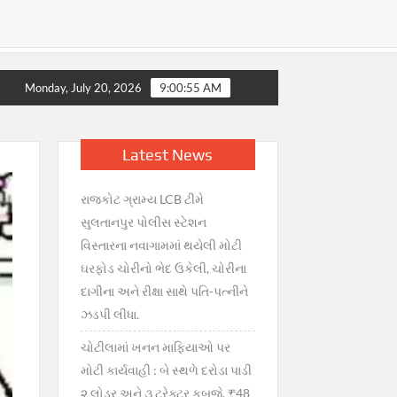
રાતમાં ગભરાટ, સરકારની તાત્કાલિક સ્પષ્ટતા : જથ્થો પૂરતો છે, અફવાઓથ
Monday, July 20, 2026
9:00:56 AM
Latest News
રાજકોટ ગ્રામ્ય LCB ટીમે
સુલતાનપુર પોલીસ સ્ટેશન
વિસ્તારના નવાગામમાં થયેલી મોટી
ઘરફોડ ચોરીનો ભેદ ઉકેલી, ચોરીના
દાગીના અને રીક્ષા સાથે પતિ-પત્નીને
ઝડપી લીધા.
ચોટીલામાં ખનન માફિયાઓ પર
મોટી કાર્યવાહી : બે સ્થળે દરોડા પાડી
૨ લોડર અને ૩ ટ્રેક્ટર કબજે, ₹48