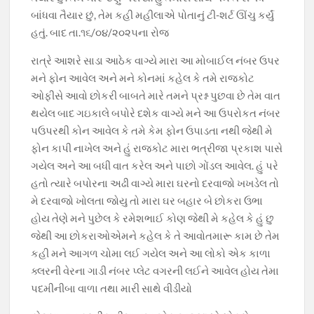
બાંધવા તૈયાર છું, તેમ કહી મહીલાએ પોતાનું ટી-શર્ટ ઊંચુ કર્યું
હતું. બાદ તા.૧૬/૦૪/૨૦૨૫ના રોજ
રાત્રે આશરે સાડા આઠેક વાગ્યે મારા આ મોબાઈલ નંબર ઉપર
મને ફોન આવેલ અને મને કોનમાં કહેલ કે તમે રાજકોટ
ઓફીસે આવો છોકરી બાબતે મારે તમને પ્રશ્ન પુછવા છે તેમ વાત
થયેલ બાદ ગઇકાલે બપોરે દશેક વાગ્યે મને આ ઉપરોકત નંબર
પઉપરથી કોન આવેલ કે તમે કેમ ફોન ઉપાડતા નથી જેથી મે
ફોન કાપી નાખેલ અને હું રાજકોટ મારા ભત્રીજા પ્રકાશ પાસે
ગયેલ અને આ બધી વાત કરેલ અને પાછો ગોંડલ આવેલ. હું પરે
હતો ત્યારે બપોરના અઢી વાગ્યે મારા ઘરનો દરવાજો ખખડેલ તો
મે દરવાજો ખોલતા જોયુ તો મારા ઘર બહાર બે છોકરા ઉભા
હોય તેણે મને પુછેલ કે રમેશભાઈ કોણ જેથી મે કહેલ કે હું છુ
જેથી આ છોકરાઓએમને કહેલ કે તે આવોતમારૂ કામ છે તેમ
કહી મને આગળ ચોમા લઈ ગયેલ અને આ લોકો એક કાળા
ક્લરની વેરના ગાડી નંબર પ્લેટ વગરની લઈને આવેલ હોય તેમા
પદમીનીબા વાળા તથા મારી સાથે વીડીયો