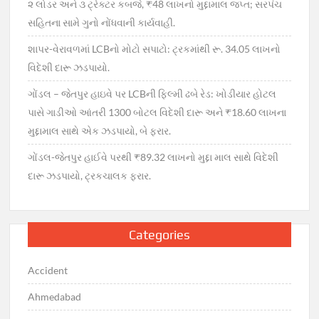
૨ લોડર અને ૩ ટ્રેક્ટર કબજે, ₹48 લાખનો મુદ્દામાલ જપ્ત; સરપંચ
સહિતના સામે ગુનો નોંધવાની કાર્યવાહી.
શાપર-વેરાવળમાં LCBનો મોટો સપાટો: ટ્રકમાંથી રૂ. 34.05 લાખનો
વિદેશી દારૂ ઝડપાયો.
ગોંડલ – જેતપુર હાઇવે પર LCBની ફિલ્મી ઢબે રેડ: ખોડીયાર હોટલ
પાસે ગાડીઓ આંતરી 1300 બોટલ વિદેશી દારૂ અને ₹18.60 લાખના
મુદ્દામાલ સાથે એક ઝડપાયો, બે ફરાર.
ગોંડલ-જેતપુર હાઈવે પરથી ₹89.32 લાખનો મુદ્દા માલ સાથે વિદેશી
દારૂ ઝડપાયો, ટ્રકચાલક ફરાર.
Categories
Accident
Ahmedabad