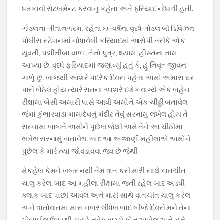
ધમકાવી સેટલમેન્ટ કરવાનું કહેતા અંતે ફરિયાદ નોંધાવી હતી.
ગોંડલના ગીતાનગરમાં રહેતા ૬૦ વર્ષના વૃધ્ધે ગોંડલ બી ડિવિઝન
પોલીસ સ્ટેશનમાં નોંધાવેલી કરિયાદમાં આરોપી તરીકે એક
યુવતી, પદ્મીનીબા વાળા, તેનો પુત્ર, શ્યામ, હીસ્તના નામ
આપ્યા છે. વૃધ્ધે ફરિયાદમાં જણાવ્યું હતું કે, હું નિવૃત જીવન
ગાળું છું. ખાજથી આશરે પંદરેક દિવસ પહેલા અમો અમારા ઘર
પાસે બેઠેલ હોય ત્યારે રાતના આશરે દશેક વાગ્યે એક બહેન
રીક્ષામા બેસી અમારી પાસે આવી અમોને એક ચીઠ્ઠી બતાવેલ
જેમાં કુંભારવાડા મામાદેવનું મંદીર તેવું સરનામુ લખેલ હોય તે
સરનામા બાબતે અમોને પુછેલ જેથી અમે તેને આ ચીઠીમા
લખેલ સરનામું બતાવેલ. બાદ આ અજાણી મહીલાએ અમોને
પુછેલ કે મારે ત્યા જોવડાવવા જવ છે જેથી
મેકહેલ કેમને ખબર નથી તેમ વાત કરી મારી સાથે વાતચીત
ચાલુ કરેલ. બાદ આ મહીલા રીક્ષામાં જતી રહેલ બાદ અડધી
ક્લાક બાદ પાછી આવેલ અને મારી સાથે વાતચીત ચાલુ કરેલ
અને વાતોવાતમા મારા નંબર લીધેલ બાદ બીજે દિવસે મને તેના
મોબાઈલ ઉપરથી સવારે નવેક વાગ્યે ફોન આવેલ અને મને