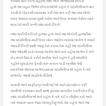
કોલમા વાત કરતી મહીલા તથા એક અજાણ્યો છોકરો
હતો.આ બહાર ઉભેલ છોકરાઓએ કહેલ કે પદમીનીબાને વાત
કરવી છે બેઠકની વ્યવસ્થા કરી તેમ વાત કરી આ બધા લોકો
ધરાર અમારા ઘરમાં ઘુસી ગયેલ અને ઉપર રૂમમા બેસેલ ત્યારે
મારા ઘરે મારી પત્ની તથા મારો દીકરો
તથા મારી દીકરી ઘરે હાજર હતા અને આ લોકોની હાજરીમા
આ પદમીનીબા મારી ઉપર ખોટા આરોપ નાખવા લાગેલ કે તમારે
આવડી દીકરી સાથે આવુ કેમ કરાય તેમ કહી આ પદમીનીબા
જોર જોરથી રાડો નાખવા લાગેલ અને મને કહેવા લાગેલ કે તને
રોડ વચ્ચે ઉઘાડો કરીને મારીસ અને કહેલ કે હર્ષ સંઘવીને
કહીને બુલડોઝર ફેરવી તારૂ મકાન પાડી નાખીશ તેવી
ઘમકીઓ આપવા લાગેલ.બાદમાં પદમીનીબાએ કહેલ કે તમે
રાજકોટ આવો માફીનો વીડીયો
બનાવી અને માફીપત્ર લખી લઈએ અને સેટલમેન્ટ કરી
નાખીએ. દરમ્યાન મારી સાથે ફોનમા વાતચીત કરતી છોકરી નું
તથા પદમીનીબાએ મને કહેલ કે તમે કંઈક નીર્ણય કરો અને
તમે અમારૂ સાત-આઠ લાખનુ દેણુ ભરો તેમ કહેલ અને આ