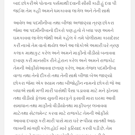
બાદ છોકરીએ પોતાના પર્સમાથી દવાની સીસી કાઢી હું દવા પી
જઈશ તેમ કહી અમને ધમકાવવા લાગેલ અને તેની સાથે
આવેલ આ પદમીનીબા તથા બીજા અજાણ્યા ત્રણ છોકરા
જેમા આ પદમીનીબાનો દીકરો પણ હતો તે બધા પણ અમને
ઘમકાવવા લાગેલ જેથી અમે કહેલ કે તમે પોલીસમા કાયદેસર
કરી નાખો તેમ વાતો થયેલ અને આ લોકોએ અમારી ઘરે ત્રણ
કલાક માથાકુટ કરેલ અને અમને માફીનો વીડીયો બનાવવા
દબાણ કરી માનસીક રીતે હેરાન કરેલ અને અમને રાજકોટ
તેમની ઓફીસેઆવવા છતાણ કરેલ, આમ તેજલ પદમીનીબા
વાળા તથા તેનો દીકરો તથા તેની સાથે બીજા બેઅ જાણ્યો
છોકરા જેમા એક શ્યામ તથા બીજોહીન નામનો છોકરો જે આ
બધાએ સાથે મળી મારી પાસેથી પૈસા પડાવવા માટે મને ફોનમા
તથા વીડીયો ફેલમા યુવતી મારફતે ફસાવી મારા ઘરમા આવી
સમાધાન તથા માફીનો વીડીયોતથા માફીપત્ર લખાવવા
માટેતથા સેટલમેન્ટ કરવા માટે રાજકોટ તેમની ઓફીસે
આવવા દબાણ કરી મારી પાસે મારા ઘરે રૂપીયા સાતથી આઠ
લાખની માંગણી કરેલ હોઈ મારે ફરિયાદ કરવી પડી છે. તેમ