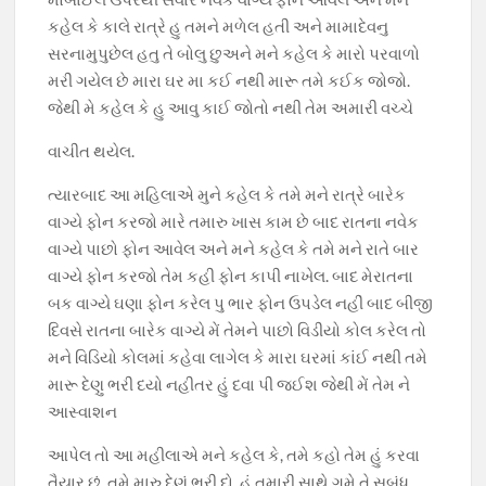
કહેલ કે કાલે રાત્રે હુ તમને મળેલ હતી અને મામાદેવનુ
સરનામુપુછેલ હતુ તે બોલુ છુઅને મને કહેલ કે મારો પરવાળો
મરી ગયેલ છે મારા ઘર મા કઈ નથી મારૂ તમે કઈક જોજો.
જેથી મે કહેલ કે હુ આવુ કાઈ જોતો નથી તેમ અમારી વચ્ચે
વાચીત થયેલ.
ત્યારબાદ આ મહિલાએ મુને કહેલ કે તમે મને રાત્રે બારેક
વાગ્યે ફોન કરજો મારે તમારુ ખાસ કામ છે બાદ રાતના નવેક
વાગ્યે પાછો ફોન આવેલ અને મને કહેલ કે તમે મને રાતે બાર
વાગ્યે ફોન કરજો તેમ કહી ફોન કાપી નાખેલ. બાદ મેરાતના
બક વાગ્યે ઘણા ફોન કરેલ પુ ભાર ફોન ઉપડેલ નહીં બાદ બીજી
દિવસે રાતના બારેક વાગ્યે મેં તેમને પાછો વિડીયો કોલ કરેલ તો
મને વિડિયો કોલમાં કહેવા લાગેલ કે મારા ઘરમાં કાંઈ નથી તમે
મારૂ દેણુ ભરી દયો નહીતર હું દવા પી જઈશ જેથી મેં તેમ ને
આસ્વાશન
આપેલ તો આ મહીલાએ મને કહેલ કે, તમે કહો તેમ હું કરવા
તૈયાર છું. તમે મારુ દેણું ભરી દો. હું તમારી સાથે ગમે તે સબંધ