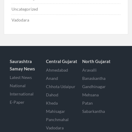
Uncategorized
Vadodara
Saurashtra
Central Gujarat
North Gujarat
Samay News
Ahmedabad
Aravalli
Latest News
Anand
Banaskantha
National
Chhota Udaipur
Gandhinagar
International
Dahod
Mehsana
E-Paper
Kheda
Patan
Mahisagar
Sabarkantha
Panchmahal
Vadodara