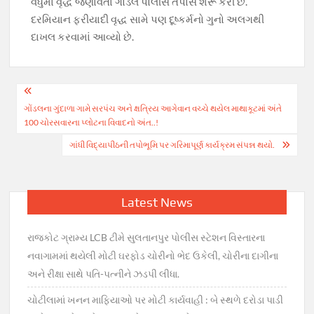
વધુમાં વૃદ્ધે જણાવતા ગોંડલ પોલીસે તપાસ શરૂ કરી છે.
દરમિયાન ફરીયાદી વૃદ્ધ સામે પણ દૂષ્કર્મનો ગુનો અલગથી
દાખલ કરવામાં આવ્યો છે.
Post
ગોંડલના ગુંદાળા ગામે સરપંચ અને ક્ષત્રિય આગેવાન વચ્ચે થયેલ માથાકૂટમાં અંતે
navigation
100 ચોરસવારના પ્લોટના વિવાદનો અંત..!
ગાંધી વિદ્યાપીઠની તપોભૂમિ પર ગરિમાપૂર્ણ કાર્યક્રમ સંપન્ન થયો.
Latest News
રાજકોટ ગ્રામ્ય LCB ટીમે સુલતાનપુર પોલીસ સ્ટેશન વિસ્તારના
નવાગામમાં થયેલી મોટી ઘરફોડ ચોરીનો ભેદ ઉકેલી, ચોરીના દાગીના
અને રીક્ષા સાથે પતિ-પત્નીને ઝડપી લીધા.
ચોટીલામાં ખનન માફિયાઓ પર મોટી કાર્યવાહી : બે સ્થળે દરોડા પાડી