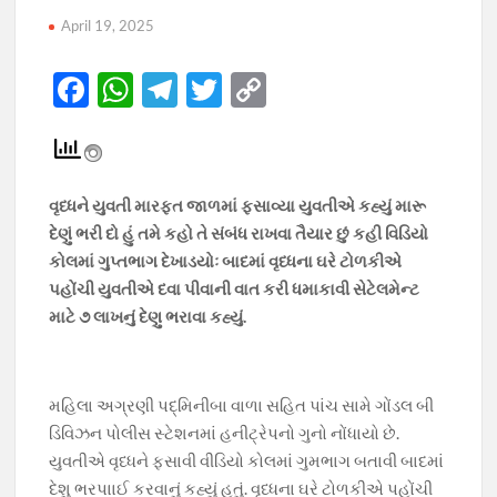
April 19, 2025
F
W
T
T
C
ac
h
el
w
o
e
at
e
itt
p
b
s
gr
er
y
વૃધ્ધને યુવતી મારફત જાળમાં ફસાવ્યા યુવતીએ કહ્યું મારૂ
o
A
a
Li
દેણું ભરી દો હું તમે કહો તે સંબંધ રાખવા તૈયાર છું કહી વિડિયો
o
p
m
n
કોલમાં ગુપ્તભાગ દેખાડયોઃ બાદમાં વૃધ્ધના ઘરે ટોળકીએ
પહોંચી યુવતીએ દવા પીવાની વાત કરી ધમાકાવી સેટેલમેન્ટ
k
p
k
માટે ૭ લાખનું દેણુ ભરાવા કહ્યું.
મહિલા અગ્રણી પદ્મિનીબા વાળા સહિત પાંચ સામે ગોંડલ બી
ડિવિઝન પોલીસ સ્ટેશનમાં હનીટ્રેપનો ગુનો નોંધાયો છે.
યુવતીએ વૃધ્ધને ફસાવી વીડિયો કોલમાં ગુમભાગ બતાવી બાદમાં
દેશુ ભરપાાઈ કરવાનું કહ્યું હતું. વૃધ્ધના ઘરે ટોળકીએ પહોંચી