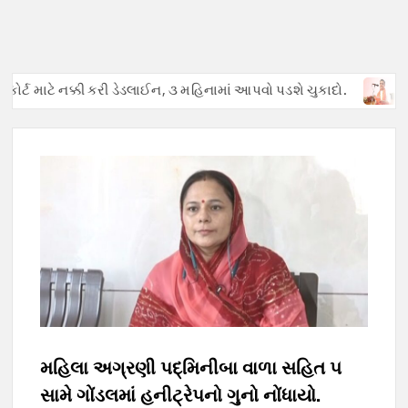
્ટ માટે નક્કી કરી ડેડલાઈન, ૩ મહિનામાં આપવો પડશે ચુકાદો.
અફવાઓથી
મહિલા અગ્રણી પદ્મિનીબા વાળા સહિત ૫
સામે ગોંડલમાં હનીટ્રેપનો ગુનો નોંધાયો.