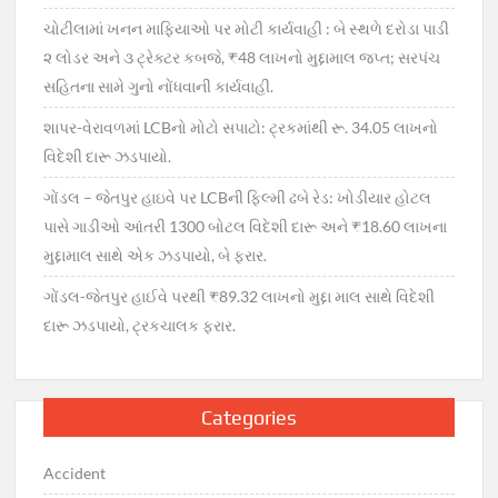
ચોટીલામાં ખનન માફિયાઓ પર મોટી કાર્યવાહી : બે સ્થળે દરોડા પાડી
૨ લોડર અને ૩ ટ્રેક્ટર કબજે, ₹48 લાખનો મુદ્દામાલ જપ્ત; સરપંચ
સહિતના સામે ગુનો નોંધવાની કાર્યવાહી.
શાપર-વેરાવળમાં LCBનો મોટો સપાટો: ટ્રકમાંથી રૂ. 34.05 લાખનો
વિદેશી દારૂ ઝડપાયો.
ગોંડલ – જેતપુર હાઇવે પર LCBની ફિલ્મી ઢબે રેડ: ખોડીયાર હોટલ
પાસે ગાડીઓ આંતરી 1300 બોટલ વિદેશી દારૂ અને ₹18.60 લાખના
મુદ્દામાલ સાથે એક ઝડપાયો, બે ફરાર.
ગોંડલ-જેતપુર હાઈવે પરથી ₹89.32 લાખનો મુદ્દા માલ સાથે વિદેશી
દારૂ ઝડપાયો, ટ્રકચાલક ફરાર.
Categories
Accident