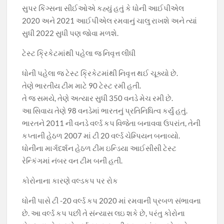
સુપર કિંગ્સના સીઈઓએ કહ્યું હતું કે ધોની આઈપીએલ
2020 અને 2021 આઈપીએલ રમવાનું ચાલુ રાખશે અને ત્યાં
સુધી 2022 સુધી પણ જોવા મળશે.
ટેસ્ટ ક્રિકેટમાંથી પહેલા જ નિવૃત્ત લીધી
ધોની પહેલા જ ટેસ્ટ ક્રિકેટમાંથી નિવૃત્ત થઈ ચૂક્યો છે.
તેણે ભારતીય ટીમ માટે 90 ટેસ્ટ રમી હતી.
તે જ સમયે, તેણે અત્યાર સુધી 350 વનડે મેચ રમી છે.
આ સિવાય તેણે 98 વનડેમાં ભારતનું પ્રતિનિધિત્વ કર્યું હતું.
ભારતને 2011 ની વનડે વર્લ્ડ કપ વિજેતા બનાવવા ઉપરાંત, તેની
કપ્તાની હેઠળ 2007 માં ટી 20 વર્લ્ડ ચેમ્પિયન બનાવ્યો.
ધોનીના માર્ગદર્શન હેઠળ ટીમ ઇન્ડિયા આઈસીસી ટેસ્ટ
રેન્કિંગમાં નંબર વન ટીમ બની હતી.
કોરોનાના કારણે વલ્ડકપ પર રોક
ધોની પાસે ટી -20 વર્લ્ડ કપ 2020 માં રમવાની પ્રબળ સંભાવના
છે. આ વર્લ્ડ કપ પછી તે સંન્યાસ લઇ શકે છે, પરંતુ કોરોના