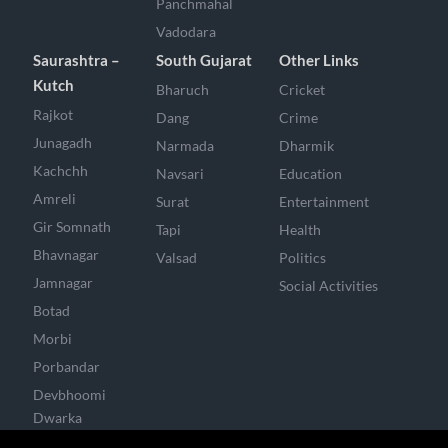
Panchmahal
Vadodara
Saurashtra –
South Gujarat
Other Links
Kutch
Bharuch
Cricket
Rajkot
Dang
Crime
Junagadh
Narmada
Dharmik
Kachchh
Navsari
Education
Amreli
Surat
Entertainment
Gir Somnath
Tapi
Health
Bhavnagar
Valsad
Politics
Jamnagar
Social Activities
Botad
Morbi
Porbandar
Devbhoomi
Dwarka
Surendranagar