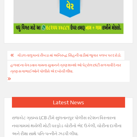
Post
ગોંડલ તાલુકાનાં રીબડા માં અનિરુદ્ધ સિંહની વાડીમાં જુગાર કલબ પર દરોડો.
navigation
હળવદના વેગડવાવ ગામના યુવાનને ત્રણ શખ્શો ઓ પેટ્રોલ છાંટી સળગાવી દેનાર
ત્રણ સગાભાઈઓને પોલીસે એ દબોચી લીધા.
Latest News
રાજકોટ ગ્રામ્ય LCB ટીમે સુલતાનપુર પોલીસ સ્ટેશન વિસ્તારના
નવાગામમાં થયેલી મોટી ઘરફોડ ચોરીનો ભેદ ઉકેલી, ચોરીના દાગીના
અને રીક્ષા સાથે પતિ-પત્નીને ઝડપી લીધા.