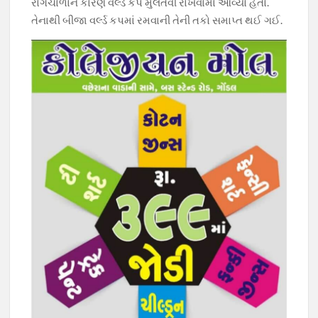
રોગચાળાને કારણે વર્લ્ડ કપ મુલતવી રાખવામાં આવ્યો હતો.
તેનાથી બીજા વર્લ્ડ કપમાં રમવાની તેની તકો સમાપ્ત થઈ ગઈ.