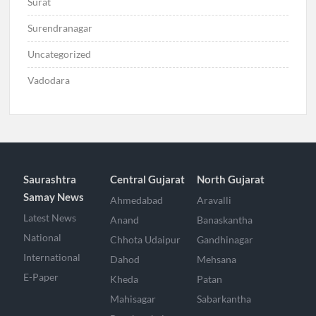
Surat
Surendranagar
Uncategorized
Vadodara
Saurashtra
Central Gujarat
North Gujarat
Samay News
Ahmedabad
Aravalli
Latest News
Anand
Banaskantha
National
Chhota Udaipur
Gandhinagar
International
Dahod
Mehsana
E-Paper
Kheda
Patan
Mahisagar
Sabarkantha