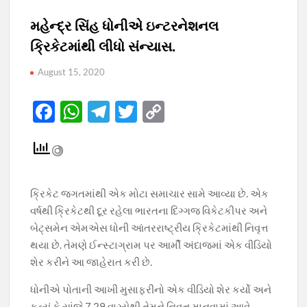
મહેન્દ્ર સિંહ ધોનીએ ઇન્ટરનેશનલ
ક્રિકેટમાંથી લીધો સંન્યાસ.
August 15, 2020
F
W
T
T
C
ac
h
el
w
o
e
at
e
itt
p
b
s
gr
er
y
o
A
a
Li
ક્રિકેટ જગતમાંથી એક મોટા સમાચાર સામે આવ્યા છે. એક
વર્ષથી ક્રિકેટથી દૂર રહેલા ભારતના દિગ્ગજ વિકેટકીપર અને
o
p
m
n
બેટ્સમેન એમએસ ધોની આંતરરાષ્ટ્રીય ક્રિકેટમાંથી નિવૃત્ત
k
p
k
થયા છે. તેમણે ઈન્સ્ટાગ્રામ પર આર્મી અંદાજમાં એક વીડિયો
શેર કરીને આ જાહેરાત કરી છે.
ધોનીએ પોતાની આખી મુસાફરીનો એક વીડિયો શેર કર્યો અને
કહ્યું કે સાંજે 7.29 વાગ્યેથી તેમને નિવૃત્ત માનવામાં આવે.