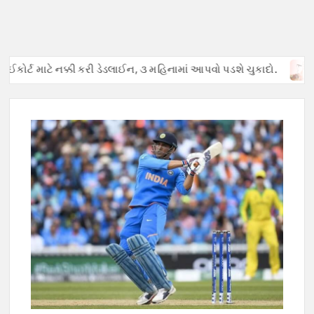
ોર્ટ માટે નક્કી કરી ડેડલાઈન, ૩ મહિનામાં આપવો પડશે ચુકાદો.
અફવાઓ