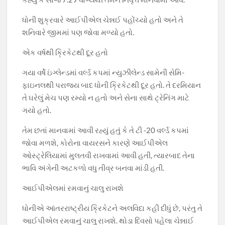
ધોની શુક્રવારે આઈપીએલ ચેન્નઈ પહોંચ્યો હતો અને તે
શનિવારે જીમમાં પણ જોવા મળ્યો હતો.
એક વર્ષથી ક્રિકેટથી દૂર હતો
ગયા વર્ષે ઇંગ્લેન્ડમાં વર્લ્ડ કપમાં ન્યુઝીલેન્ડ સામેની સેમિ-
ફાઇનલથી પરાજય બાદ ધોની ક્રિકેટથી દૂર હતો. તે દરમિયાન
તે ઘરેલું મેચ પણ રમ્યો ન હતો અને સેના સાથે ટ્રેનિંગ માટે
ગયો હતો.
તેમ છતાં માનવામાં આવી રહ્યું હતું કે તે ટી -20 વર્લ્ડ કપમાં
જોવા મળશે, કોરોના વાયરસને કારણે આઈપીએલ
ઓસ્ટ્રેલિયામાં મુલતવી રાખવામાં આવી હતી, ત્યારબાદ તેના
ભાવિ અંગેની અટકળો વધુ તીવ્ર બનવા માંડી હતી.
આઈપીએલમાં રમવાનું ચાલુ રાખશે
ધોનીએ આંતરરાષ્ટ્રીય ક્રિકેટને અલવિદા કહી દીધું છે, પરંતુ તે
આઈપીએલ રમવાનું ચાલુ રાખશે. થોડા દિવસો પહેલા ચેન્નાઈ