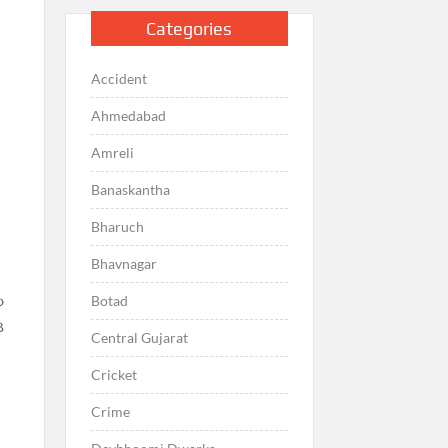
Categories
Accident
Ahmedabad
Amreli
Banaskantha
Bharuch
Bhavnagar
૦
Botad
૩
Central Gujarat
Cricket
Crime