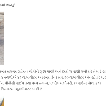
ામાં આવ્યું
્ગત સમગ્ર શહેરના લોકોને શુધ્ધ પાણી અને દરરોજ પાણી મળી રહે તે માટે ૩
ૂર્ત ૪ સ્થળોએ ૪૨ લાખ લીટર અંડરગ્રાઉન્ડ સંપ, ૨૦ લાખ લીટર ઓવરહેડ ટેંક, 
ન, પીવીસી પાઈપ તથા પમ્પ રૂમ-૫, પમ્પીંગ મશીનરી, કમ્પાઉન્ડ વોલ, ફલો
 વિસ્તારમાં ભૂગર્ભ ગટર બાકી છે