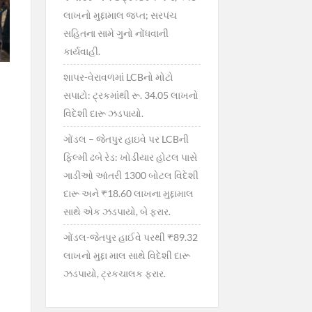
લાખનો મુદ્દામાલ જપ્ત; સરપંચ
સહિતના સામે ગુનો નોંધવાની
કાર્યવાહી.
શાપર-વેરાવળમાં LCBનો મોટો
સપાટો: ટ્રકમાંથી રૂ. 34.05 લાખનો
વિદેશી દારૂ ઝડપાયો.
ગોંડલ – જેતપુર હાઇવે પર LCBની
ફિલ્મી ઢબે રેડ: ખોડીયાર હોટલ પાસે
ગાડીઓ આંતરી 1300 બોટલ વિદેશી
દારૂ અને ₹18.60 લાખના મુદ્દામાલ
સાથે એક ઝડપાયો, બે ફરાર.
ગોંડલ-જેતપુર હાઈવે પરથી ₹89.32
લાખનો મુદ્દા માલ સાથે વિદેશી દારૂ
ઝડપાયો, ટ્રકચાલક ફરાર.