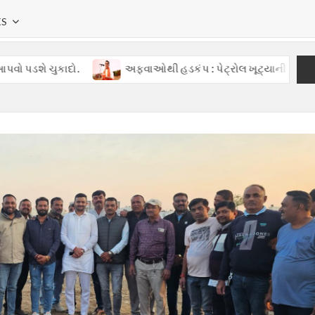
KS
કાદો.
અફવાઓથી હડકંપ : પેટ્રોલ ખૂટ્યાની ખોટી વાતોથી ગુજરાત