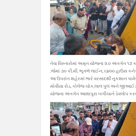
તેવા વિસ્તારોમાં અમૃત યોજના ૨.૦ અંતગૅત ૧૭ કરો
.જેમાં ૩૦ કી.મી. ભૂગભૅ લાઈન, ૬૪૦૦ હાઉસ કન
આ ઉપરાંત શહેરમાં ભારે વરસાદથી નુકશાન પામેલ ર
મોવીયા રોડ, કોલેજ ચોક,લાલ પુલ અને જીઆઈડી
યોજના અંતગૅત આશાપુરા બગીચાને ડેવલોપ કરવા માટે