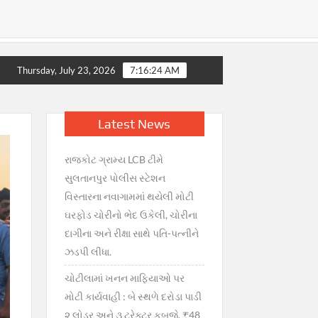
માં ગભરાટ, સરકારની તાત્કાલિક સ્પષ્ટતા : જથ્થો પૂરતો છે, અફવાઓથી 
Thursday, July 23, 2026
7:16:24 AM
Latest News
રાજકોટ ગ્રામ્ય LCB ટીમે
સુલતાનપુર પોલીસ સ્ટેશન
વિસ્તારના નવાગામમાં થયેલી મોટી
ઘરફોડ ચોરીનો ભેદ ઉકેલી, ચોરીના
દાગીના અને રીક્ષા સાથે પતિ-પત્નીને
ઝડપી લીધા.
ચોટીલામાં ખનન માફિયાઓ પર
મોટી કાર્યવાહી : બે સ્થળે દરોડા પાડી
૨ લોડર અને ૩ ટ્રેક્ટર કબજે, ₹48