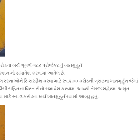
ડના ખર્ચે ભૂગર્ભ ગટર પ્રોજેકટનું ખાતમુહૂર્ત
ેકશન નો સમાવેશ કરવામાં આવેલ છે.
સ્તાઓને રિ-સરર્ફેશ કરવા માટે રૂા.૨.૦૦ કરોડની ગ્રાંટના ખાતમુર્હુત જેમાં
સી સહિતના વિસ્તારોનો સમાવેશ કરવામાં આવ્યો તેમજ શહેરમાં અમૃત
 રૂા. ૩ કરોડના ખર્ચે ખાતમુહૂર્ત રવામાં આવ્યુ હતું .