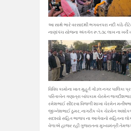
આ સાથે ભારે વરસાદથી ભગવતપરા નદી કાંઠે રીટે
નાણાંપંચ યોજના અંતગૅત રૂ.૧.૩૮ લાખ ના ખર્ચે ખ
વિવિધ કામોના ખાત મુહૂર્ત ગોંડલ નગર પાલિકા 
પરિતાબેન ગણાત્રા બાંધકામ ચેરમેન જગદીશભાઈ
રમેશભાઈ સૌંદરવા વિજળી શાખા ચેરમેન મનીષભા
જીગ્નેશભાઈ ઠુમર, નાગરીક બેક ચેરમેન અશોક
સદશ્યો સહિત ભાજપ ના આગેવાનો સહિતના લોકો ઉ
વેળાએ હાજર રહી ગુજરાતના મુખ્યમંત્રી તેમજ