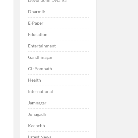
Devbhoomi Dwarka
Dharmik
E-Paper
Education
Entertainment
Gandhinagar
Gir Somnath
Health
International
Jamnagar
Junagadh
Kachchh
Latest News