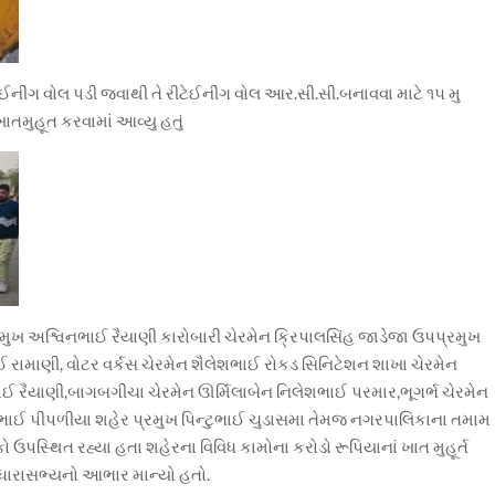
ઈનીંગ વોલ પડી જવાથી તે રીટેઈનીંગ વોલ આર.સી.સી.બનાવવા માટે ૧૫ મુ
ાતમુહૂત કરવામાં આવ્યુ હતું
પ્રમુખ અશ્વિનભાઈ રૈયાણી કારોબારી ચેરમેન ક્રિપાલસિંહ જાડેજા ઉપપ્રમુખ
 રામાણી, વોટર વર્કસ ચેરમેન શૈલેશભાઈ રોકડ સિનિટેશન શાખા ચેરમેન
ઈ રૈયાણી,બાગબગીચા ચેરમેન ઊર્મિલાબેન નિલેશભાઈ પરમાર,ભૂગર્ભ ચેરમેન
ભાઈ પીપળીયા શહેર પ્રમુખ પિન્ટુભાઈ ચુડાસમા તેમજ નગરપાલિકાના તમામ
પસ્થિત રહ્યા હતા શહેરના વિવિધ કામોના કરોડો રૂપિયાનાં ખાત મુહૂર્ત
 ધારાસભ્યનો આભાર માન્યો હતો.