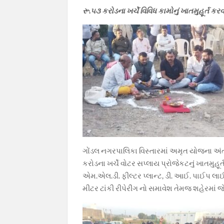
k
p
k
રૂ.૫૩ કરોડના ખર્ચે વિવિધ કામોનું ખાતમુહૂર્ત કરવ
ગોંડલ નગરપાલિકા વિસ્તારમાં અમૃત યોજના અંતર
કરોડના ખર્ચે વોટર સપ્લાય પ્રોજેકટનું ખાતમુહ
એમ.એલ.ડી. ફીલ્ટર પ્લાન્ટ, ડી. આઈ. પાઈપ લાઈ
મીટર ટાંકી રીપેરીંગ નો સમાવેશ તેમજ શહેરમાં જે