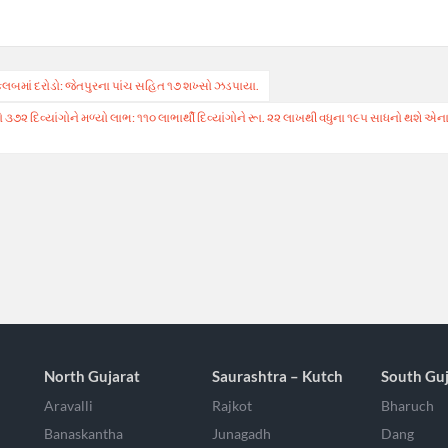
લબમાં દરોડો: જેતપુરના પાંચ સહિત ૧૭ શખ્સો ઝડપાયા.
૩૭૨ દિવ્યાંગોને મળ્યો લાભ: ૧૧૦ લાભાર્થી દિવ્યાંગોને રૂા. ૨૨ લાખથી વધુના ૧૯૫ સાધનો થશે એ
North Gujarat
Saurashtra – Kutch
South Guj
Aravalli
Rajkot
Bharuch
Banaskantha
Junagadh
Dang