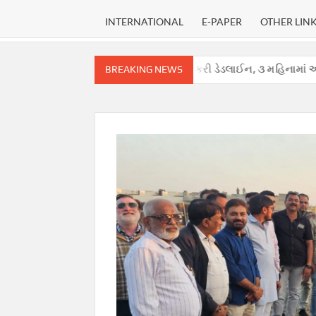
INTERNATIONAL
E-PAPER
OTHER LIN
ં, સુપ્રીમ કોર્ટે હાઈકોર્ટ માટે નક્કી કરી ડેડલાઈન, ૩ મહિનામાં આપવો પડશે ચુ
BREAKING NEWS