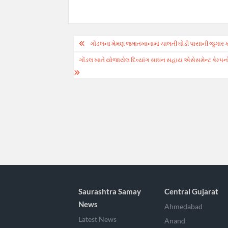
Post
ગોંડલના મેમણ જમાતખાનામાં ચાલતી ઘોડી પાસાની જુગાર ક
navigation
ગોંડલ ખાતે યોજાયેલ દિવ્યાંગ સાધન સહાય એસેસમેન્ટ કેમ્પનો 
Saurashtra Samay
Central Gujarat
News
Ahmedabad
Latest News
Anand