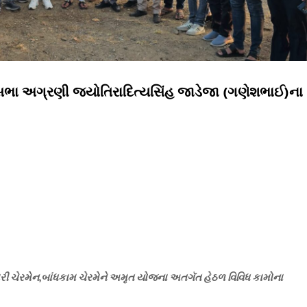
સભા અગ્રણી જ્યોતિરાદિત્યસિંહ જાડેજા (ગણેશભાઈ)ના
રી ચેરમેન,બાંધકામ ચેરમેને અમૃત યોજના અતગૅત હેઠળ વિવિધ કામોના