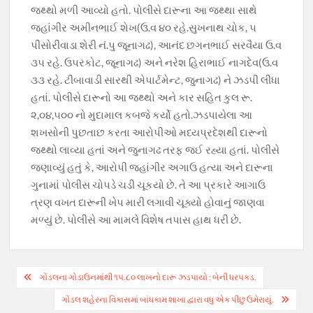
જથ્થો મળી આવ્યો હતો. પોલીસે દારૂના આ જથ્થા સાથે
જહાંગીર અમીનભાઈ શેખ(ઉ.વ ૪૦ રહે.સુખનાથ ચોક, ૫
પીસોરીવાડા શેરી નં.પુ જૂનાગઢ), આનંદ છગનભાઈ સરવૈયા ઉ.વ
૩૫ રહે. ઉપરકોટ, જૂનાગઢ) અને નરેશ હિરાભાઈ નાગદેવ(ઉ.વ
૩૩ રહે. ટીંબાવાડી સારથી એપાર્ટમેન્ટ, જુનાગઢ) ને ઝડપી લીધા
હતાં. પોલીસે દારૂનો આ જથ્થો અને કાર સહિત કુલ રૂ.
૨,૦૪,૫૦૦ નો મુદામાલ કબજે કર્યો હતો.ઝડપાયેલા આ
શખસોની પુછતાછ કરતા આરોપીઓ મધ્યપ્રદેશથી દારૂનો
જથ્થો લાવ્યા હતાં અને જુનાગઢ તરફ જઈ રહ્યા હતાં. પોલીસે
જણાવ્યું હતું કે, આરોપી જહાંગીર અગાઉ હત્યા અને દારૂના
ગુનામાં પોલીસ ચોપડે ચડી ચૂકયો છે. તે આ પ્રકારે આગાઉ
ત્રણ વખત દારૂની ખેપ મારી લગાવી ચૂક્યો હોવાનું જાણવા
મળ્યું છે. પોલીસે આ મામલે વિશેષ તપાસ હાથ ધરી છે.
Post
ગોંડલના ગોડાઉનમાંથી ૧૫.૮૦ લાખનો દારૂ ઝડપાયો : બેની ધરપકડ.
navigation
ગોંડલ શહેરના વિકાસમાં બાંધકામ શાખા દ્વારા વધુ એક પીછુ ઉમેરાયું.