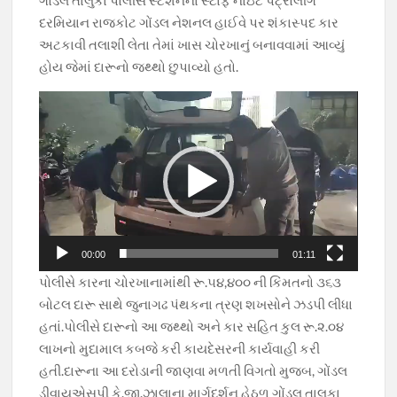
ગોંડલ તાલુકા પોલીસ સ્ટેશનના સ્ટાફે નાઇટ પેટ્રોલીંગ
દરમિયાન રાજકોટ ગોંડલ નેશનલ હાઈવે પર શંકાસ્પદ કાર
અટકાવી તલાશી લેતા તેમાં ખાસ ચોરખાનું બનાવવામાં આવ્યું
હોય જેમાં દારૂનો જથ્થો છુપાવ્યો હતો.
Video
Player
00:00
01:11
પોલીસે કારના ચોરખાનામાંથી રૂ.૫૪,૪૦૦ ની કિંમતનો ૩૬૩
બોટલ દારૂ સાથે જુનાગઢ પંથકના ત્રણ શખસોને ઝડપી લીધા
હતાં.પોલીસે દારૂનો આ જથ્થો અને કાર સહિત કુલ રૂ.૨.૦૪
લાખનો મુદામાલ કબજે કરી કાયદેસરની કાર્યવાહી કરી
હતી.દારૂના આ દરોડાની જાણવા મળતી વિગતો મુજબ, ગોંડલ
ડીવાયએસપી કે.જી.ઝાલાના માર્ગદર્શન હેઠળ ગોંડલ તાલુકા