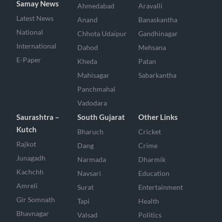
Samay News
Ahmedabad
Aravalli
Latest News
Anand
Banaskantha
National
Chhota Udaipur
Gandhinagar
International
Dahod
Mehsana
E-Paper
Kheda
Patan
Mahisagar
Sabarkantha
Panchmahal
Vadodara
Saurashtra –
South Gujarat
Other Links
Kutch
Bharuch
Cricket
Rajkot
Dang
Crime
Junagadh
Narmada
Dharmik
Kachchh
Navsari
Education
Amreli
Surat
Entertainment
Gir Somnath
Tapi
Health
Bhavnagar
Valsad
Politics