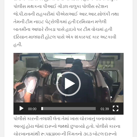
પોલીસ મથકના પીઆઈ ગોંડલ તાલુકા પોલીસ સ્ટેશન
જે.પી.રાવની રાહબરીમાં પીએસઆઈ આર.આર.સોલંકી તથા
તેમની ટીમ નાઇટ પેટ્રોલીંગમાં હતી દરમિયાન મળેલી
બાતમીના આધારે રીબડા પાસે હાઇવે પર ટીમ વોચમાં હતી
દરિયાન માલધારી હોટલ પાસે એક શંકાસ્પદ કાર અટકાવી
હતી.
Video
Player
00:00
01:39
પોલીસે કારની તલાશી લેતા તેમાં ખાસ ચોરખાનું બનાવવામાં
આવ્યું હોય જેમાં દારૂનો જથ્થો છુપાવ્યો હતો. પોલીસે કારના
ચોરખાનામાંથી રૂ.૫૪,૪૦૦ ની કિંમતનો ૩૬૩ બોટલ દારૂનો