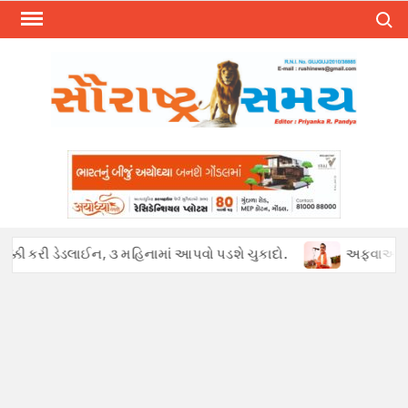
Skip
Search
to
content
્કી કરી ડેડલાઈન, ૩ મહિનામાં આપવો પડશે ચુકાદો.
અફવાઓથી હડકંપ : 