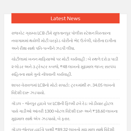
Latest News
રાજકોટ ગ્રામ્ય LCB ટીમે સુલતાનપુર પોલીસ સ્ટેશન વિસ્તારના
નવાગામમાં થયેલી મોટી ઘરફોડ ચોરીનો ભેદ ઉકેલી, ચોરીના દાગીના
અને રીક્ષા સાથે પતિ-પત્નીને ઝડપી લીધા.
ચોટીલામાં ખનન માફિયાઓ પર મોટી કાર્યવાહી : બે સ્થળે દરોડા પાડી
૨ લોડર અને ૩ ટ્રેક્ટર કબજે, ₹48 લાખનો મુદ્દામાલ જપ્ત; સરપંચ
સહિતના સામે ગુનો નોંધવાની કાર્યવાહી.
શાપર-વેરાવળમાં LCBનો મોટો સપાટો: ટ્રકમાંથી રૂ. 34.05 લાખનો
વિદેશી દારૂ ઝડપાયો.
ગોંડલ – જેતપુર હાઇવે પર LCBની ફિલ્મી ઢબે રેડ: ખોડીયાર હોટલ
પાસે ગાડીઓ આંતરી 1300 બોટલ વિદેશી દારૂ અને ₹18.60 લાખના
મુદ્દામાલ સાથે એક ઝડપાયો, બે ફરાર.
ગોંડલ-જેતપુર હાઈવે પરથી ₹89.32 લાખનો મુદ્દા માલ સાથે વિદેશી