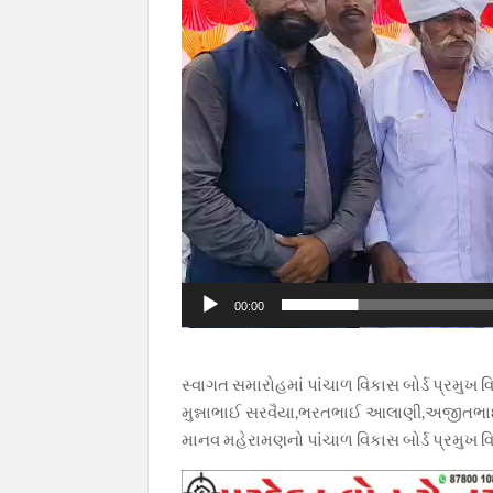
00:00
સ્વાગત સમારોહમાં પાંચાળ વિકાસ બોર્ડ પ્રમ
મુન્નાભાઈ સરવૈયા,ભરતભાઈ આલાણી,અજીતભાઈ
માનવ મહેરામણનો પાંચાળ વિકાસ બોર્ડ પ્રમુખ 