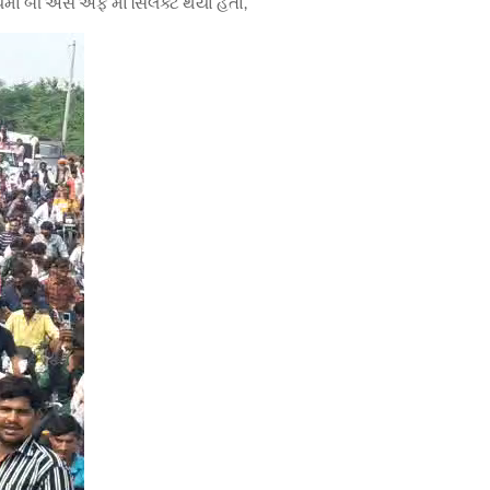
માં બી એસ એફ માં સિલેક્ટ થયા હતા,