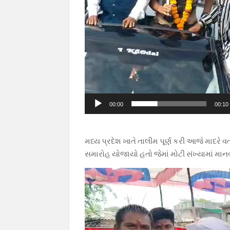
00:00
00:10
મધ્ય પ્રદેશ ખાતે તાલીમ પૂર્ણ કરી આજે માદરે 
સમારોહ યોજાયો હતો જેમાં મોટી સંખ્યામાં મા
Video
Player