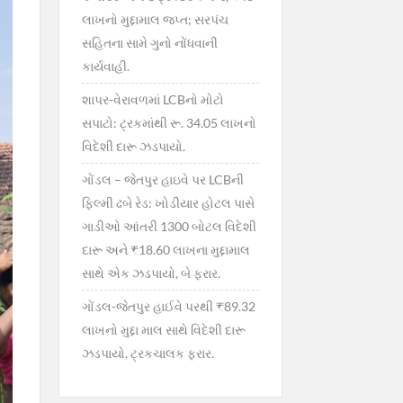
લાખનો મુદ્દામાલ જપ્ત; સરપંચ
સહિતના સામે ગુનો નોંધવાની
કાર્યવાહી.
શાપર-વેરાવળમાં LCBનો મોટો
સપાટો: ટ્રકમાંથી રૂ. 34.05 લાખનો
વિદેશી દારૂ ઝડપાયો.
ગોંડલ – જેતપુર હાઇવે પર LCBની
ફિલ્મી ઢબે રેડ: ખોડીયાર હોટલ પાસે
ગાડીઓ આંતરી 1300 બોટલ વિદેશી
દારૂ અને ₹18.60 લાખના મુદ્દામાલ
સાથે એક ઝડપાયો, બે ફરાર.
ગોંડલ-જેતપુર હાઈવે પરથી ₹89.32
લાખનો મુદ્દા માલ સાથે વિદેશી દારૂ
ઝડપાયો, ટ્રકચાલક ફરાર.