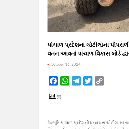
પાંચાળ પ્રદેશના ચોટીલાના પીપરાળી
વતન આવતાં પાંચાળ વિકાસ બોર્ડ દ્વા
October 16, 2024
F
W
T
T
C
ac
h
el
w
o
e
at
e
itt
p
b
s
gr
er
y
o
A
a
Li
દેવભૂમિ પાંચાળ પ્રદેશની ધન્ય ઘરા ચોટીલા માં ચ
o
p
m
n