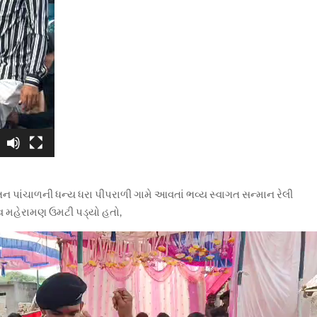
વતન પાંચાળની ધન્ય ધરા પીપરાળી ગામે આવતાં ભવ્ય સ્વાગત સન્માન રેલી
નવ મહેરામણ ઉમટી પડ્યો હતો,