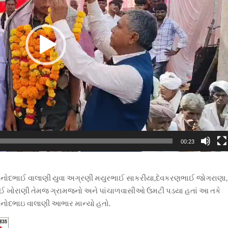
00:23
ુખ વિનોદભાઈ વાલાણી યુવા અગ્રણી મયુરભાઈ સાકરીયા,દેવકરણભાઈ જોગરાણા,
 ખોરાણી તેમજ ગ્રામજનો અને પાંચાળવાસીઓ ઉમટી પડયા હતાં આ તકે
વિનોદભાઇ વાલાણી આભાર માન્યો હતો.