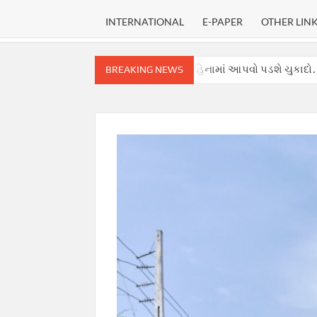
INTERNATIONAL
E-PAPER
OTHER LIN
ાટે નક્કી કરી ડેડલાઈન, ૩ મહિનામાં આપવો પડશે ચુકાદો.
અફવાઓથી હડક
BREAKING NEWS