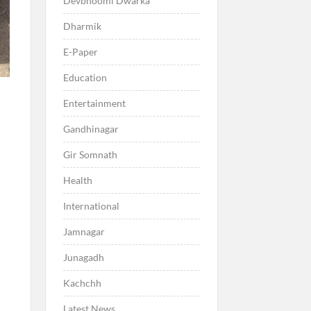
Devbhoomi Dwarka
Dharmik
E-Paper
Education
Entertainment
Gandhinagar
Gir Somnath
Health
International
Jamnagar
Junagadh
Kachchh
Latest News