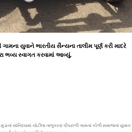
 ગામના યુવાને ભારતીય સૈન્યના તાલીમ પૂર્ણ કરી માદરે
રા ભવ્ય સ્વાગત કરવામાં આવ્યું.
ામુંડાનાં સાંનિધ્યમાં ચોટીલા તાલુકાના પીપરાળી ગામનાં કોળી સમાજનાં યુવાન