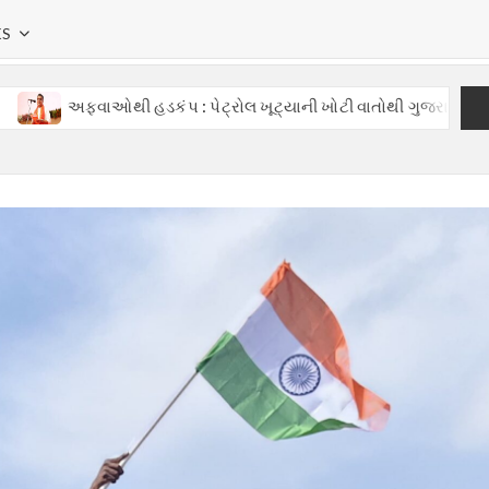
KS
ંપ : પેટ્રોલ ખૂટ્યાની ખોટી વાતોથી ગુજરાતમાં ગભરાટ, સરકારની તાત્ક