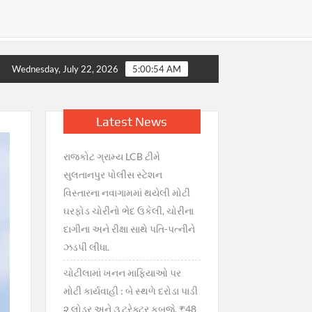
ાલિક સ્પષ્ટતા : જથ્થો પૂરતો છે, અફવાઓથી દૂર રહો” — નાયબ મુખ્યમંત્
Wednesday, July 22, 2026
5:00:56 AM
Latest News
રાજકોટ ગ્રામ્ય LCB ટીમે
સુલતાનપુર પોલીસ સ્ટેશન
વિસ્તારના નવાગામમાં થયેલી મોટી
ઘરફોડ ચોરીનો ભેદ ઉકેલી, ચોરીના
દાગીના અને રીક્ષા સાથે પતિ-પત્નીને
ઝડપી લીધા.
ચોટીલામાં ખનન માફિયાઓ પર
મોટી કાર્યવાહી : બે સ્થળે દરોડા પાડી
૨ લોડર અને ૩ ટ્રેક્ટર કબજે, ₹48