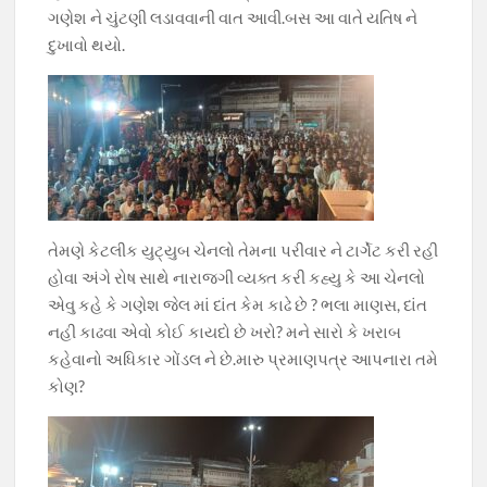
ગણેશ ને ચુંટણી લડાવવાની વાત આવી.બસ આ વાતે યતિષ ને
દુખાવો થયો.
તેમણે કેટલીક યુટ્યુબ ચેનલો તેમના પરીવાર ને ટાર્ગેટ કરી રહી
હોવા અંગે રોષ સાથે નારાજગી વ્યક્ત કરી કહ્યુ કે આ ચેનલો
એવુ કહે કે ગણેશ જેલ માં દાંત કેમ કાઢે છે ? ભલા માણસ, દાંત
નહી કાઢવા એવો કોઈ કાયદો છે ખરો? મને સારો કે ખરાબ
કહેવાનો અધિકાર ગોંડલ ને છે.મારુ પ્રમાણપત્ર આપનારા તમે
કોણ?