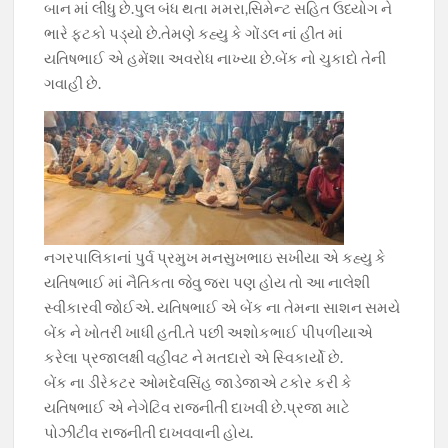
બાન માં લીધુ છે.પુલ બંધ થતા મમરા,સિમેન્ટ સહિત ઉધ્યોગ ને
ભારે ફટકો પડ્યો છે.તેમણે કહ્યુ કે ગોંડલ નાં હીત માં
યતિષભાઈ એ હમેંશા અવરોધ નાખ્યા છે.બેંક નો ચુકાદો તેની
ગવાહી છે.
નગરપાલિકાનાં પુર્વ પ્રમુખ મનસુખભાઇ સખીયા એ કહ્યુ કે
યતિષભાઈ માં નૈતિકતા જેવુ જરા પણ હોય તો આ નાલેશી
સ્વીકારવી જોઈએ. યતિષભાઈ એ બેંક ના તેમના સાશન સમયે
બેંક ને ખોતરી ખાધી હતી.તે પછી અશોકભાઈ પીપળીયાએ
કરેલા પ્રજાલક્ષી વહીવટ ને મતદારો એ સ્વિકાર્યો છે.
બેંક ના ડીરેકટર ઓમદેવસિંહ જાડેજાએ ટકોર કરી કે
યતિષભાઈ એ નેગેટિવ રાજનીતી દાખવી છે.પ્રજા માટે
પોઝીટીવ રાજનીતી દાખવવાની હોય.