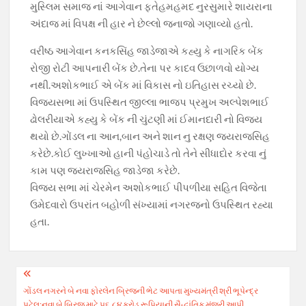
મુસ્લિમ સમાજ નાં આગેવાન ફતેહમહમદ નુરસુમારે શાયરાના
અંદાજ માં વિપક્ષ ની હાર ને છેલ્લો જનાજો ગણાવ્યો હતો.
વરીષ્ઠ આગેવાન કનકસિંહ જાડેજાએ કહ્યુ કે નાગરિક બેંક
રોજી રોટી આપનારી બેંક છે.તેના પર કાદવ ઉછાળવો યોગ્ય
નથી.અશોકભાઈ એ બેંક માં વિકાસ નો ઇતિહાસ રચ્યો છે.
વિજયસભા માં ઉપસ્થિત જીલ્લા ભાજપ પ્રમુખ અલ્પેશભાઈ
ઢોલરીયાએ કહ્યુ કે બેંક ની ચુંટણી માં ઈમાનદારી નો વિજય
થયો છે.ગોંડલ ના આન,બાન અને શાન નુ રક્ષણ જયરાજસિહ
કરેછે.કોઈ લુખ્ખાઓ હાની પંહોચાડે તો તેને સીધાદોર કરવા નું
કામ પણ જયરાજસિહ જાડેજા કરેછે.
વિજય સભા માં ચેરમેન અશોકભાઈ પીપળીયા સહિત વિજેતા
ઉમેદવારો ઉપરાંત બહોળી સંખ્યામાં નગરજનો ઉપસ્થિત રહ્યા
હતા.
Post
ગોંડલ નગરને બે નવા ફોરલેન બ્રિજની ભેટ આપતા મુખ્યમંત્રી શ્રી ભૂપેન્દ્ર
navigation
પટેલ:નવા બે બ્રિજ માટે ૫૬.૮૪ કરોડ રૂપિયાની સૈદ્ધાંતિક મંજૂરી આપી.