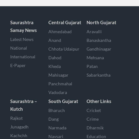
Saurashtra
Central Gujarat
North Gujarat
Samay News
Ahmedabad
Aravalli
Latest News
Anand
Banaskantha
National
Chhota Udaipur
Gandhinagar
International
Dahod
Mehsana
E-Paper
Kheda
Patan
Mahisagar
Sabarkantha
Panchmahal
Vadodara
Saurashtra –
South Gujarat
Other Links
Kutch
Bharuch
Cricket
Rajkot
Dang
Crime
Junagadh
Narmada
Dharmik
Kachchh
Navsari
Education