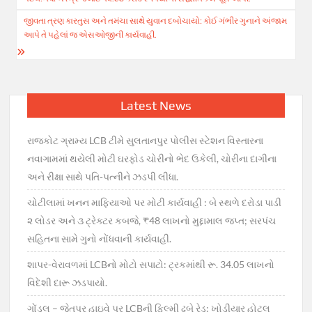
જીવતા ત્રણ કારતુસ અને તમંચા સાથે યુવાન દબોચાયો: કોઈ ગંભીર ગુનાને અંજામ
આપે તે પહેલાં જ એસઓજીની કાર્યવાહી.
Latest News
રાજકોટ ગ્રામ્ય LCB ટીમે સુલતાનપુર પોલીસ સ્ટેશન વિસ્તારના
નવાગામમાં થયેલી મોટી ઘરફોડ ચોરીનો ભેદ ઉકેલી, ચોરીના દાગીના
અને રીક્ષા સાથે પતિ-પત્નીને ઝડપી લીધા.
ચોટીલામાં ખનન માફિયાઓ પર મોટી કાર્યવાહી : બે સ્થળે દરોડા પાડી
૨ લોડર અને ૩ ટ્રેક્ટર કબજે, ₹48 લાખનો મુદ્દામાલ જપ્ત; સરપંચ
સહિતના સામે ગુનો નોંધવાની કાર્યવાહી.
શાપર-વેરાવળમાં LCBનો મોટો સપાટો: ટ્રકમાંથી રૂ. 34.05 લાખનો
વિદેશી દારૂ ઝડપાયો.
ગોંડલ – જેતપુર હાઇવે પર LCBની ફિલ્મી ઢબે રેડ: ખોડીયાર હોટલ