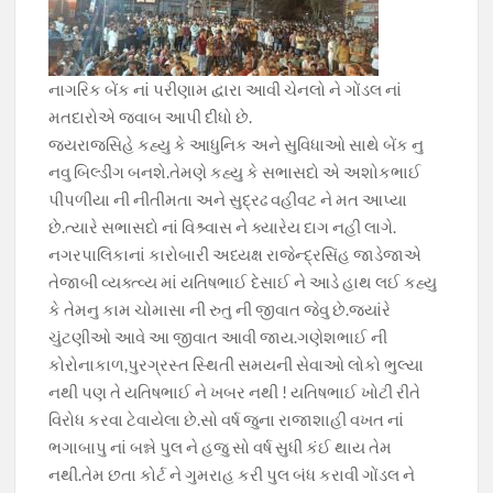
નાગરિક બેંક નાં પરીણામ દ્વારા આવી ચેનલો ને ગોંડલ નાં
મતદારોએ જવાબ આપી દીધો છે.
જયરાજસિહે કહ્યુ કે આધુનિક અને સુવિધાઓ સાથે બેંક નુ
નવુ બિલ્ડીંગ બનશે.તેમણે કહ્યુ કે સભાસદો એ અશોકભાઈ
પીપળીયા ની નીતીમતા અને સુદ્રઢ વહીવટ ને મત આપ્યા
છે.ત્યારે સભાસદો નાં વિશ્ર્વાસ ને ક્યારેય દાગ નહી લાગે.
નગરપાલિકાનાં કારોબારી અધ્યક્ષ રાજેન્દ્રસિંહ જાડેજાએ
તેજાબી વ્યક્ત્વ્ય માં યતિષભાઈ દેસાઈ ને આડે હાથ લઈ કહ્યુ
કે તેમનુ કામ ચોમાસા ની રુતુ ની જીવાત જેવુ છે.જ્યાંરે
ચુંટણીઓ આવે આ જીવાત આવી જાય.ગણેશભાઈ ની
કોરોનાકાળ,પુરગ્રસ્ત સ્થિતી સમયની સેવાઓ લોકો ભુલ્યા
નથી પણ તે યતિષભાઈ ને ખબર નથી ! યતિષભાઈ ખોટી રીતે
વિરોધ કરવા ટેવાયેલા છે.સો વર્ષ જુના રાજાશાહી વખત નાં
ભગાબાપુ નાં બન્ને પુલ ને હજુ સો વર્ષ સુધી કંઈ થાય તેમ
નથી.તેમ છતા કોર્ટ ને ગુમરાહ કરી પુલ બંધ કરાવી ગોંડલ ને