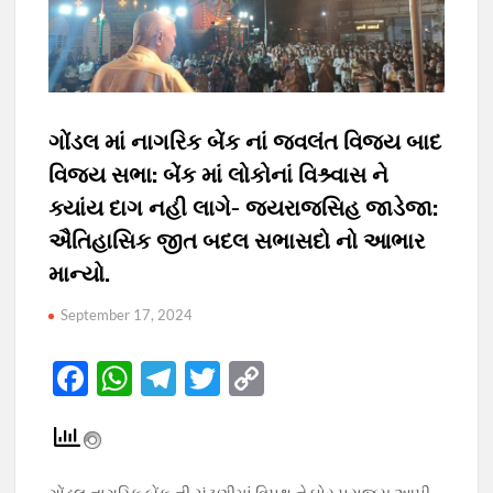
ગોંડલ માં નાગરિક બેંક નાં જવલંત વિજય બાદ
વિજય સભા: બેંક માં લોકોનાં વિશ્ર્વાસ ને
ક્યાંય દાગ નહી લાગે- જયરાજસિહ જાડેજા:
ઐતિહાસિક જીત બદલ સભાસદો નો આભાર
માન્યો.
September 17, 2024
F
W
T
T
C
ac
h
el
w
o
e
at
e
itt
p
b
s
gr
er
y
ગોંડલ નાગરિક બેંક ની ચુંટણીમાં વિપક્ષ ને ઘોર પરાજ્ય આપી