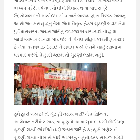
o
A
a
Li
ભાજપ પ્રેરીત પેનલ નો ધીંગો વિજય થયા બાદ રાત્રે
o
p
m
n
ઉદ્યોગભારતી અયોધ્યા ચોક ખાતે ભાજપ દ્વારા વિજય સભાનું
આયોજન કરાયુ હતુ.તેમાં જેના નૈતૃત્વ હેડળ ચુંટણી લડાઇ તેવા
k
p
k
પુર્વ ધારાસભ્ય જયરાજસિહ જાડેજાએ સભાસદો નો હાથ
જોડી આભાર માન્યા બાદ જેમની પેનલ સહિત કારમી હાર થઇ
છે તેવા યતિષભાઈ દેસાઈ ને સવાલ કર્યો કે તમે જાહેરસભા માં
પડકાર કરેલો કે હારી જઇશ તો ચુંટણી લડીશ નહી,
હવે હારી ગયાછો તો ચુંટણી લડાય ખરી?એક સિનિયર
આગેવાન તરીકે સલાહ આપુ છુ કે આવા ચુકાદા પછી કોઈ પણ
ચુંટણી લડવી જોઈએ નહી.જયરાજસિહે કહ્યુ કે ગણેશ ને
ચુંટણી લડવા નો મારો કોઈ આગ્રહ નહતો,દરેક સમાજ માંથી