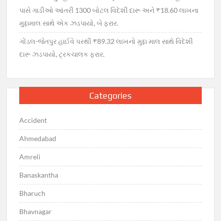
પાસે ગાડીઓ આંતરી 1300 બોટલ વિદેશી દારૂ અને ₹18.60 લાખના
મુદ્દામાલ સાથે એક ઝડપાયો, બે ફરાર.
ગોંડલ-જેતપુર હાઈવે પરથી ₹89.32 લાખનો મુદ્દા માલ સાથે વિદેશી
દારૂ ઝડપાયો, ટ્રકચાલક ફરાર.
Categories
Accident
Ahmedabad
Amreli
Banaskantha
Bharuch
Bhavnagar