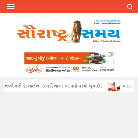
Skip
Search
to
content
ક્કી કરી ડેડલાઈન, ૩ મહિનામાં આપવો પડશે ચુકાદો.
અફવાઓથી હડકંપ :